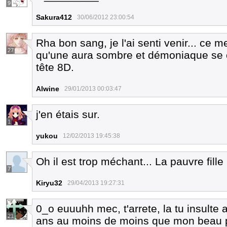
9
Sakura412
30/06/2012 23:00:54
Rha bon sang, je l'ai senti venir... ce m
27
qu'une aura sombre et démoniaque se c
tête 8D.
Alwine
29/01/2013 00:03:47
j'en étais sur.
1
yukou
12/02/2013 19:45:38
Oh il est trop méchant... La pauvre fille 
7
Kiryu32
29/04/2013 19:27:31
0_o euuuhh mec, t'arrete, la tu insult
21
ans au moins de moins que mon beau per