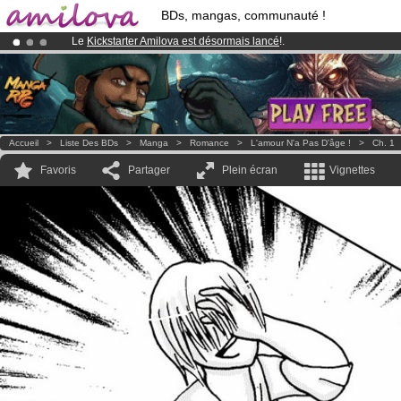
BDs, mangas, communauté !
Le
Kickstarter Amilova est désormais lancé
!.
Abonnement premium: à partir de
3.95 euros
par mois !
Clique ici p
Déjà 100000
membres
et 1000
BDs & Mangas
!
Accueil
>
Liste Des BDs
>
Manga
>
Romance
>
L'amour N'a Pas D'âge !
>
Ch. 1
Favoris
Partager
Plein écran
Vignettes