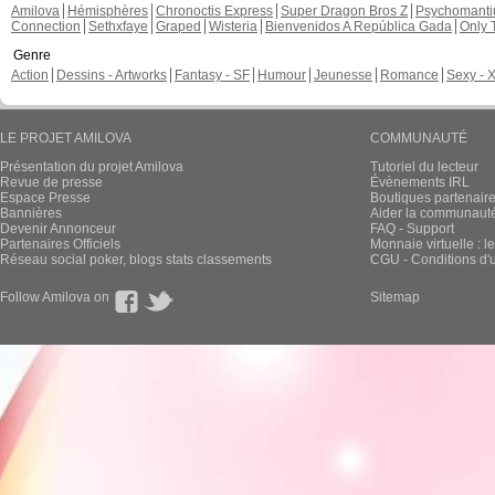
Amilova
Hémisphères
Chronoctis Express
Super Dragon Bros Z
Psychomant
Connection
Sethxfaye
Graped
Wisteria
Bienvenidos A República Gada
Only 
Genre
Action
Dessins - Artworks
Fantasy - SF
Humour
Jeunesse
Romance
Sexy - 
LE PROJET AMILOVA
COMMUNAUTÉ
Présentation du projet Amilova
Tutoriel du lecteur
Revue de presse
Évènements IRL
Espace Presse
Boutiques partenair
Bannières
Aider la communauté 
Devenir Annonceur
FAQ - Support
Partenaires Officiels
Monnaie virtuelle : l
Réseau social poker, blogs stats classements
CGU - Conditions d'ut
Follow Amilova on
Sitemap