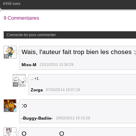
6458 vues
9 Commentaires
Connecte-toi pour commenter
Wais, l'auteur fait trop bien les choses 
29
Miss-M
23/12/2011 15:30:29
... +1.
38
Zorga
07/03/2014 19:07:29
:o
21
-Buggy-Badiie-
28/02/2012 15:15:29
O_________O