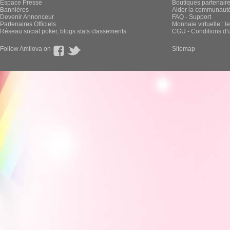
Espace Presse
Boutiques partenair
Bannières
Aider la communauté 
Devenir Annonceur
FAQ - Support
Partenaires Officiels
Monnaie virtuelle : l
Réseau social poker, blogs stats classements
CGU - Conditions d'ut
Follow Amilova on
Sitemap