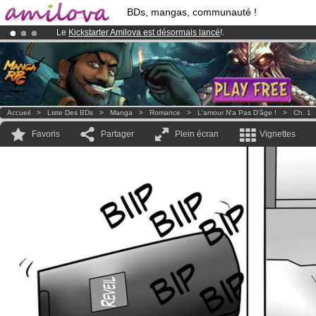
BDs, mangas, communauté !
Le
Kickstarter Amilova est désormais lancé
!.
Abonnement premium: à partir de
3.95 euros
par mois !
Clique ici p
Déjà 100000
membres
et 1000
BDs & Mangas
!
Accueil
>
Liste Des BDs
>
Manga
>
Romance
>
L'amour N'a Pas D'âge !
>
Ch. 1
Favoris
Partager
Plein écran
Vignettes