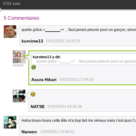
5781 vues
5 Commentaires
quelle grâce =
_______
=+ ...'faut jamais pleurer pour un garçon, sin
5
kuroime13
05/12/2011 16:00:15
kuroime13
a dit:
12
quelle grâce =
_____
=+ ...'faut jamais pleurer pour un garç
Auteur
Asura Hikari
05/12/2011 17:04:10
21
NATSE
07/03/2014 18:35:38
Haha bravo Asura cette tête m'a trop fait rire sérieux mais c'est quoi CA
3
Narwen
13/09/2012 19:06:01