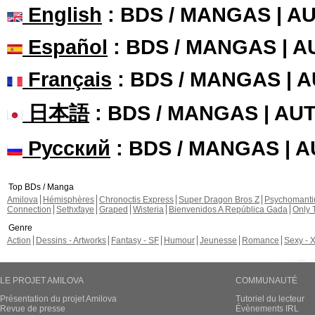
English
: BDS / MANGAS | 
Español
: BDS / MANGAS | 
Français
: BDS / MANGAS | 
日本語
: BDS / MANGAS | A
Русский
: BDS / MANGAS | 
Top BDs / Manga
Amilova
Hémisphères
Chronoctis Express
Super Dragon Bros Z
Psychomant
Connection
Sethxfaye
Graped
Wisteria
Bienvenidos A República Gada
Only 
Genre
Action
Dessins - Artworks
Fantasy - SF
Humour
Jeunesse
Romance
Sexy - 
LE PROJET AMILOVA
COMMUNAUTÉ
Présentation du projet Amilova
Tutoriel du lecteur
Revue de presse
Évènements IRL