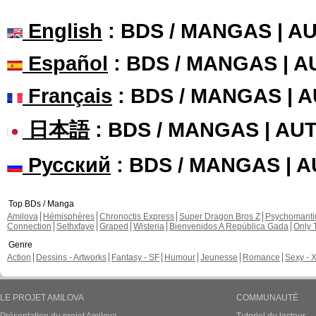
English
: BDS / MANGAS | 
Español
: BDS / MANGAS | 
Français
: BDS / MANGAS | 
日本語
: BDS / MANGAS | A
Русский
: BDS / MANGAS | 
Top BDs / Manga
Amilova
Hémisphères
Chronoctis Express
Super Dragon Bros Z
Psychomant
Connection
Sethxfaye
Graped
Wisteria
Bienvenidos A República Gada
Only 
Genre
Action
Dessins - Artworks
Fantasy - SF
Humour
Jeunesse
Romance
Sexy - 
LE PROJET AMILOVA
COMMUNAUTÉ