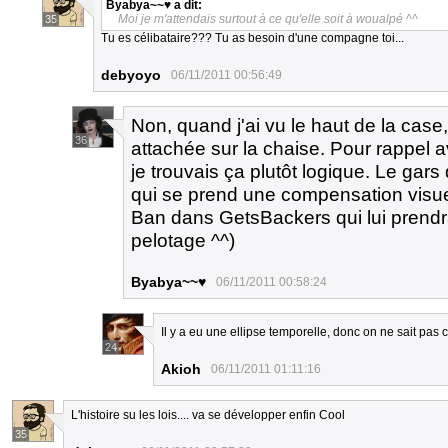
Byabya~~♥
a dit:
Moi je m'attendais surtout à ce qu'elle soit à woualpé ^^
35
Tu es célibataire??? Tu as besoin d'une compagne toi...
debyoyo
06/11/2011 00:56:49
Non, quand j'ai vu le haut de la case, j
36
attachée sur la chaise. Pour rappel a
je trouvais ça plutôt logique. Le gars
qui se prend une compensation visu
Ban dans GetsBackers qui lui prendr
pelotage ^^)
Byabya~~♥
06/11/2011 00:58:24
Il y a eu une ellipse temporelle, donc on ne sait pas c
24
Akioh
06/11/2011 01:11:16
L'histoire su les lois.... va se développer enfin Cool
35