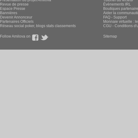
Présentation du projet Amilova
Tutoriel du lecteur
Revue de presse
Évènements IRL
Espace Presse
Boutiques partenair
Bannières
Aider la communauté 
Devenir Annonceur
FAQ - Support
Partenaires Officiels
Monnaie virtuelle : l
Réseau social poker, blogs stats classements
CGU - Conditions d'ut
Follow Amilova on
Sitemap