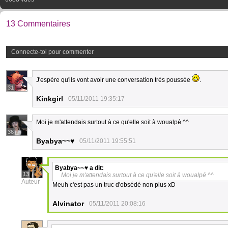
13 Commentaires
Connecte-toi pour commenter
J'espère qu'ils vont avoir une conversation très poussée
.
31
Kinkgirl
05/11/2011 19:35:17
Moi je m'attendais surtout à ce qu'elle soit à woualpé ^^
36
Byabya~~♥
05/11/2011 19:55:51
Byabya~~♥
a dit:
13
Moi je m'attendais surtout à ce qu'elle soit à woualpé ^^
Auteur
Meuh c'est pas un truc d'obsédé non plus xD
Alvinator
05/11/2011 20:08:16