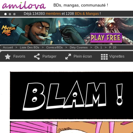
BDs, mangas, communauté !
Déjà 134393
membres
et 1208
BDs & Mangas
!
Le
Kickstarter Amilova est désormais lancé
!.
Abonnement premium: à partir de
3.95 euros
par mois !
Clique ici p
Accueil
>
Liste Des BDs
>
Comics/BDs
>
Dirty Cosmos
>
Ch. 1
>
P. 20
Favoris
Partager
Plein écran
Vignettes