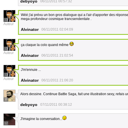
debyoyo
06/11/2011 00:57:32
Wéé j'ai prévu un bon gros dialogue qui a l'air d'apporter des répon
mega profondeur cosmique trancsendentale .
13
Auteur
Alvinator
06/11/2011 02:04:09
ça claque la colo quand même
13
Auteur
Alvinator
06/11/2011 21:02:54
J'm'ennuie ...
13
Auteur
Alvinator
06/11/2011 21:06:20
Alors dessine. Continue Battle Saga, fait une illustration sexy, refais u
35
debyoyo
07/11/2011 00:38:12
J'imagine la conversation...
12