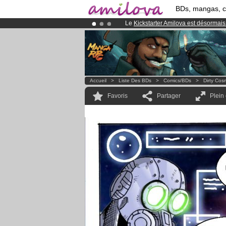
BDs, mangas, 
Le
Kickstarter Amilova est désormais
Déjà 100000
membres
et 1000
BDs 
Abonnement premium: à partir de
3.
Accueil
>
Liste Des BDs
>
Comics/BDs
>
Dirty Cos
Favoris
Partager
Plein