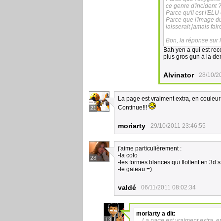
ce genre d'incident 
Parce qu'il est l'ELU 
Parce que l'image du 
laisserait jamais fair
Bon, la réponse sur l
Bah yen a qui est reco
plus gros gun à la de
Alvinator
28/10/2
La page est vraiment extra, en couleur 
Continue!!!
21
moriarty
29/10/2011 23:46:55
j'aime particulièrement :
-la colo
28
-les formes blances qui flottent en 3d
-le gateau =)
valdé
06/11/2011 08:02:34
moriarty
a dit:
13
La page est vraiment extra, en