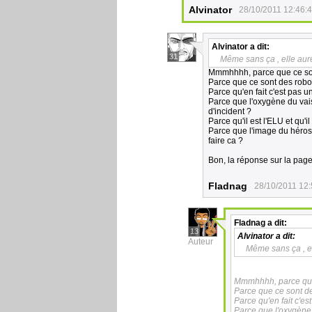
Alvinator
28/10/2011 12:46:
Alvinator
a dit:
31
Même sans ça , elle auré
Mmmhhhh, parce que ce so
Parce que ce sont des robo
Parce qu'en fait c'est pas u
Parce que l'oxygène du vai
d'incident ?
Parce qu'il est l'ELU et qu'i
Parce que l'image du héros i
faire ca ?
Bon, la réponse sur la page 
Fladnag
28/10/2011 12:
Fladnag
a dit:
13
Alvinator
a dit:
Auteur
Même sans ça , el
Mmmhhhh, parce que
Parce que ce sont d
Parce qu'en fait c'es
Parce que l'oxygène