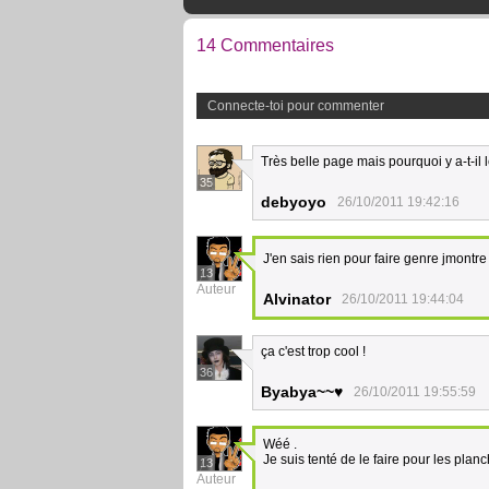
14 Commentaires
Connecte-toi pour commenter
Très belle page mais pourquoi y a-t-il
35
debyoyo
26/10/2011 19:42:16
J'en sais rien pour faire genre jmontre l
13
Auteur
Alvinator
26/10/2011 19:44:04
ça c'est trop cool !
36
Byabya~~♥
26/10/2011 19:55:59
Wéé .
Je suis tenté de le faire pour les plan
13
Auteur