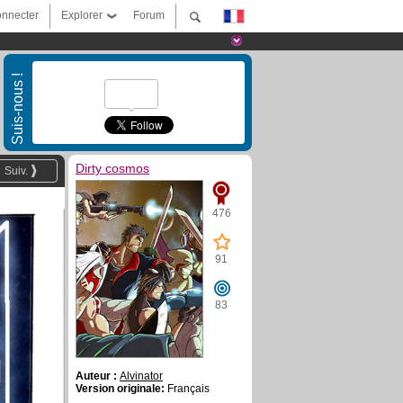
nnecter
Explorer
Forum
Suis-nous !
Dirty cosmos
Suiv.
476
91
83
Auteur :
Alvinator
Version originale:
Français