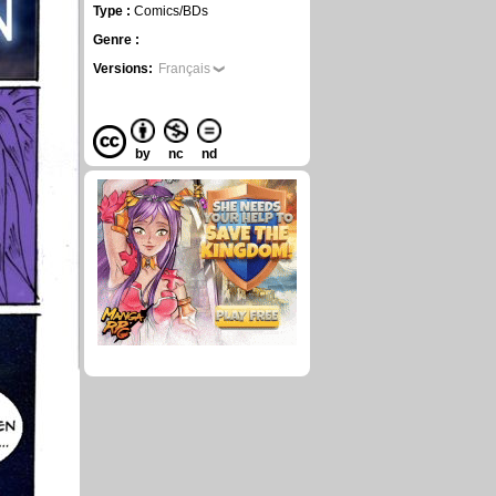
Type :
Comics/BDs
Genre :
Versions:
Français
by
nc
nd