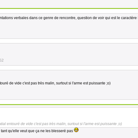
ntations verbales dans ce genre de rencontre, question de voir qui est le caractère 
:52
touré de vide c'est pas très malin, surtout si l'arme est puissante ;o)
tial entouré de vide c'est pas très malin, surtout si l'arme est puissante ;o)
 tant qu'elle veut que ça ne les blesseré pas