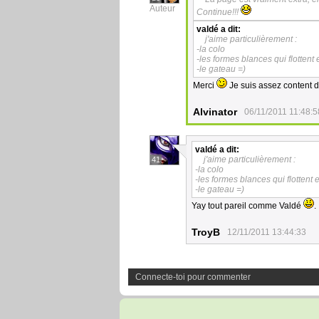
Auteur
Continue!!!
valdé
a dit:
j'aime particulièrement :
-la colo
-les formes blances qui flotten
-le gateau =)
Merci
Je suis assez content de
Alvinator
06/11/2011 11:48:5
valdé
a dit:
j'aime particulièrement :
41
-la colo
-les formes blances qui flotten
-le gateau =)
Yay tout pareil comme Valdé
.
TroyB
12/11/2011 13:44:33
Connecte-toi pour commenter