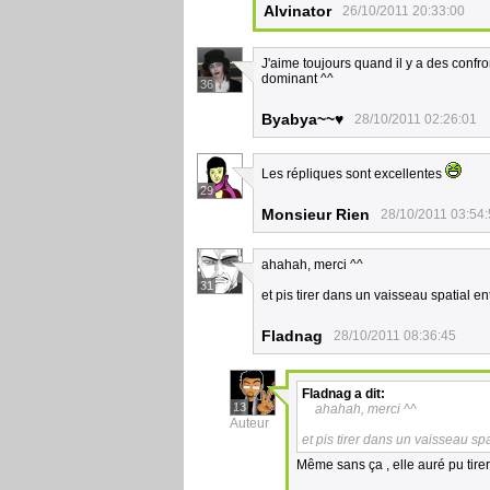
Alvinator
26/10/2011 20:33:00
J'aime toujours quand il y a des confro
dominant ^^
36
Byabya~~♥
28/10/2011 02:26:01
Les répliques sont excellentes
29
Monsieur Rien
28/10/2011 03:54
ahahah, merci ^^
31
et pis tirer dans un vaisseau spatial en
Fladnag
28/10/2011 08:36:45
Fladnag
a dit:
13
ahahah, merci ^^
Auteur
et pis tirer dans un vaisseau spa
Même sans ça , elle auré pu tirer