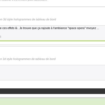
t en 3d style hologrammes de tableau de bord
 ces effets là . Je trouve que ça rajoute à l'ambiance "space opera" mvoyez ...
8
t en 3d style hologrammes de tableau de bord