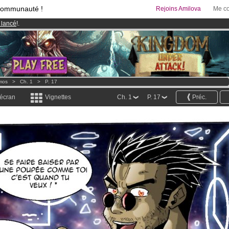
communauté !
Rejoins Amilova
Me co
 lancé
!.
& Mangas
!
95 euros
par mois !
Clique ici pour t'abonner
mos
>
Ch. 1
>
P. 17
 écran
Vignettes
Ch. 1
P. 17
Préc.