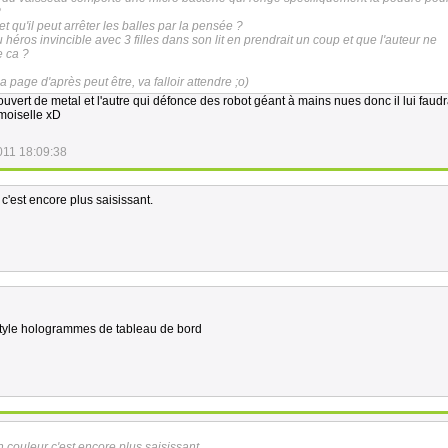
?
et qu'il peut arrêter les balles par la pensée ?
héros invincible avec 3 filles dans son lit en prendrait un coup et que l'auteur ne
e ca ?
a page d'après peut être, va falloir attendre ;o)
uvert de metal et l'autre qui défonce des robot géant à mains nues donc il lui faudr
moiselle xD
011 18:09:38
c'est encore plus saisissant.
 style hologrammes de tableau de bord
 couleur c'est encore plus saisissant.