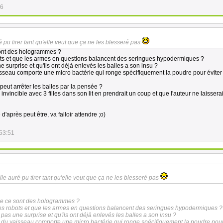
46
 pu tirer tant qu'elle veut que ça ne les blesseré pas
nt des hologrammes ?
ts et que les armes en questions balancent des seringues hypodermiques ?
ne surprise et qu'ils ont déjà enlevés les balles a son insu ?
sseau comporte une micro bactérie qui ronge spécifiquement la poudre pour éviter
l peut arrêter les balles par la pensée ?
nvincible avec 3 filles dans son lit en prendrait un coup et que l'auteur ne laissera
d'après peut être, va falloir attendre ;o)
53:51
le auré pu tirer tant qu'elle veut que ça ne les blesseré pas
 ce sont des hologrammes ?
es robots et que les armes en questions balancent des seringues hypodermiques ?
t pas une surprise et qu'ils ont déjà enlevés les balles a son insu ?
 du vaisseau comporte une micro bactérie qui ronge spécifiquement la poudre pour