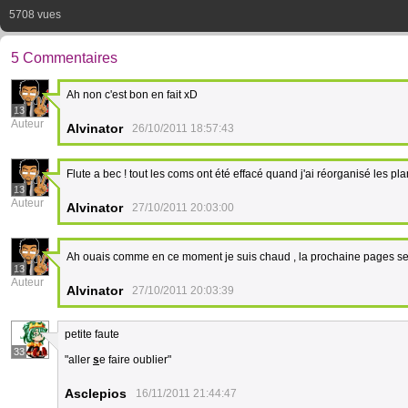
5708 vues
5 Commentaires
Ah non c'est bon en fait xD
13
Auteur
Alvinator
26/10/2011 18:57:43
Flute a bec ! tout les coms ont été effacé quand j'ai réorganisé les pla
13
Auteur
Alvinator
27/10/2011 20:03:00
Ah ouais comme en ce moment je suis chaud , la prochaine pages ser
13
Auteur
Alvinator
27/10/2011 20:03:39
petite faute
33
"aller
s
e faire oublier"
Asclepios
16/11/2011 21:44:47