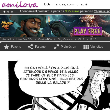
BDs, mangas, communauté !
Abonnement premium: à partir de
3.95 euros
par mois !
Clique ici p
Déjà 100000
membres
et 1000
BDs & Mangas
!
Le
Kickstarter Amilova est désormais lancé
!.
Accueil
>
Liste Des BDs
>
Comics/BDs
>
Dirty Cosmos
>
Ch. 1
>
P. 16
Favoris
Partager
Plein écran
Vignettes