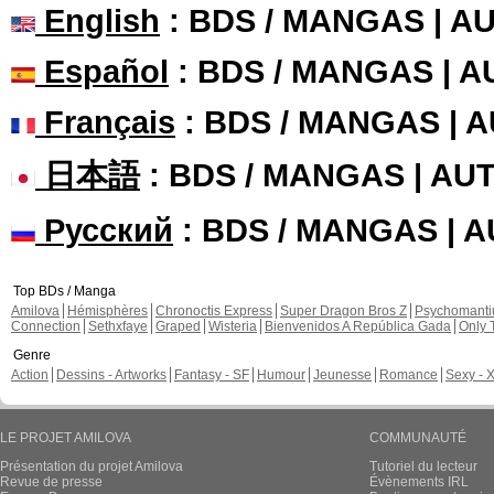
English
: BDS / MANGAS | 
Español
: BDS / MANGAS | 
Français
: BDS / MANGAS | 
日本語
: BDS / MANGAS | A
Русский
: BDS / MANGAS | 
Top BDs / Manga
Amilova
Hémisphères
Chronoctis Express
Super Dragon Bros Z
Psychomant
Connection
Sethxfaye
Graped
Wisteria
Bienvenidos A República Gada
Only 
Genre
Action
Dessins - Artworks
Fantasy - SF
Humour
Jeunesse
Romance
Sexy - 
LE PROJET AMILOVA
COMMUNAUTÉ
Présentation du projet Amilova
Tutoriel du lecteur
Revue de presse
Évènements IRL