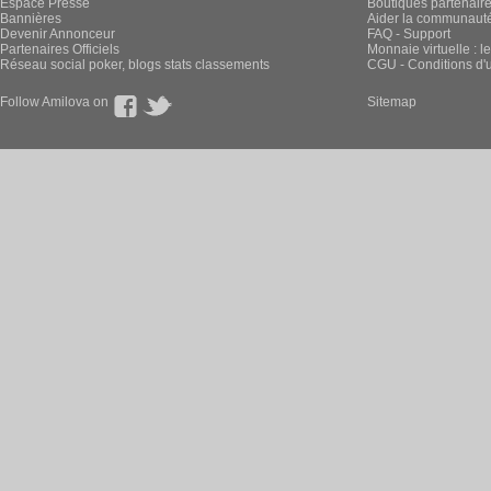
Espace Presse
Boutiques partenair
Bannières
Aider la communauté 
Devenir Annonceur
FAQ - Support
Partenaires Officiels
Monnaie virtuelle : l
Réseau social poker, blogs stats classements
CGU - Conditions d'ut
Follow Amilova on
Sitemap