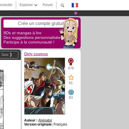
nnecter
Explorer
Forum
Crée un compte gratuit
BDs et mangas à lire
Des suggestions personnalisées !
Participe à la communauté !
Dirty cosmos
Suiv.
476
91
83
Auteur :
Alvinator
Version originale:
Français