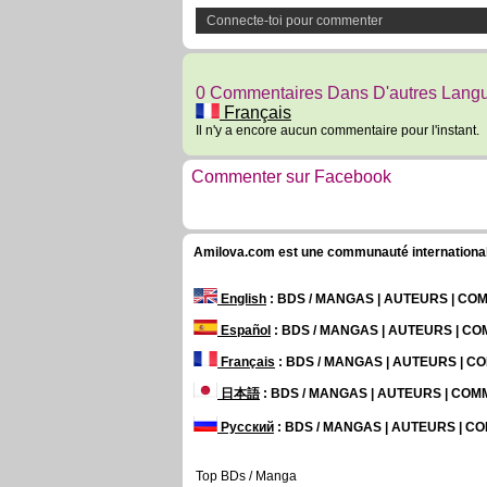
Connecte-toi pour commenter
0 Commentaires Dans D'autres Lang
Français
Il n'y a encore aucun commentaire pour l'instant.
Commenter sur Facebook
Amilova.com est une communauté internationale 
English
: BDS / MANGAS | AUTEURS | C
Español
: BDS / MANGAS | AUTEURS | C
Français
: BDS / MANGAS | AUTEURS | 
日本語
: BDS / MANGAS | AUTEURS | CO
Русский
: BDS / MANGAS | AUTEURS | 
Top BDs / Manga