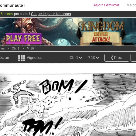
communauté !
Rejoins Amilova
Me co
95 euros
par mois !
Clique ici pour t'abonner
& Mangas
!
 lancé
!.
mos
>
Ch. 1
>
P. 10
 écran
Vignettes
Ch. 1
P. 10
Préc.