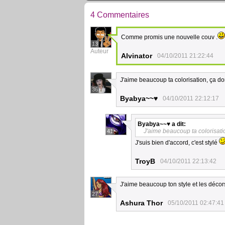
4 Commentaires
Comme promis une nouvelle couv .
13
Auteur
Alvinator
04/10/2011 21:22:44
J'aime beaucoup ta colorisation, ça don
36
Byabya~~♥
04/10/2011 22:12:17
Byabya~~♥
a dit:
J'aime beaucoup ta colorisatio
41
J'suis bien d'accord, c'est stylé
TroyB
04/10/2011 22:13:42
J'aime beaucoup ton style et les décors
27
Ashura Thor
05/10/2011 02:47:41