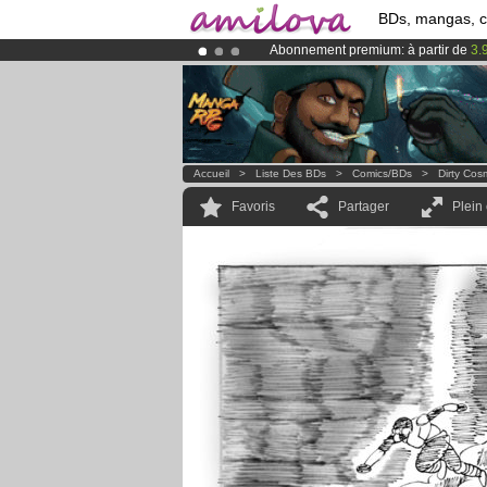
BDs, mangas, 
Abonnement premium: à partir de
3.
Déjà 100000
membres
et 1000
BDs 
Le
Kickstarter Amilova est désormais
Accueil
>
Liste Des BDs
>
Comics/BDs
>
Dirty Cos
Favoris
Partager
Plein