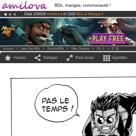
BDs, mangas, communauté !
Déjà 100000
membres
et 1000
BDs & Mangas
!
Le
Kickstarter Amilova est désormais lancé
!.
Abonnement premium: à partir de
3.95 euros
par mois !
Clique ici p
Accueil
>
Liste Des BDs
>
Comics/BDs
>
Dirty Cosmos
>
Ch. 1
>
P. 11
Favoris
Partager
Plein écran
Vignettes