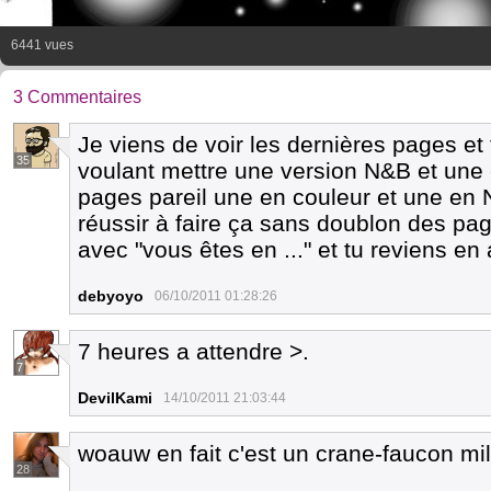
6441 vues
3 Commentaires
Je viens de voir les dernières pages et t
35
voulant mettre une version N&B et une c
pages pareil une en couleur et une en 
réussir à faire ça sans doublon des pa
avec "vous êtes en ..." et tu reviens en 
debyoyo
06/10/2011 01:28:26
7 heures a attendre >.
7
DevilKami
14/10/2011 21:03:44
woauw en fait c'est un crane-faucon mi
28