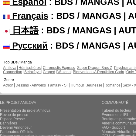
Español
: BDS / MANGAS | 
Français
: BDS / MANGAS | 
日本語
: BDS / MANGAS | A
Русский
: BDS / MANGAS | 
Top BDs / Manga
Amilova
Hémisphères
Chronoctis Express
Super Dragon Bros Z
Psychomant
Connection
Sethxfaye
Graped
Wisteria
Bienvenidos A República Gada
Only 
Genre
Action
Dessins - Artworks
Fantasy - SF
Humour
Jeunesse
Romance
Sexy - 
LE PROJET AMILOVA
COMMUNAUTÉ
Présentation du projet Amilova
Tutoriel du lecteur
Revue de presse
Évènements IRL
Espace Presse
Boutiques partenair
Bannières
Aider la communauté 
Devenir Annonceur
FAQ - Support
Partenaires Officiels
Monnaie virtuelle : l