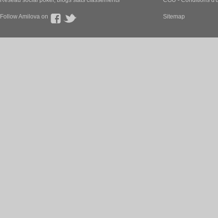
Réseau social poker, blogs stats classements
CGU - Conditions d'ut
Follow Amilova on
Sitemap