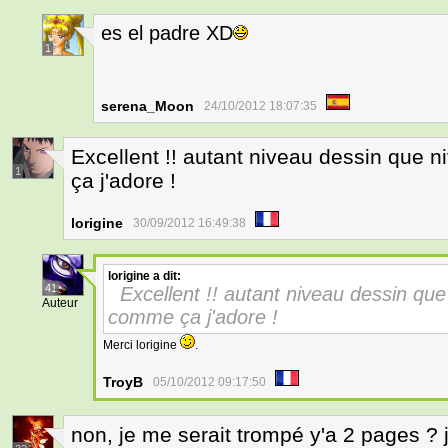
es el padre XD
1
serena_Moon
24/10/2012 18:07:35
Excellent !! autant niveau dessin que 
1
ça j'adore !
lorigine
30/09/2012 16:49:38
lorigine
a dit:
41
Excellent !! autant niveau dessin que
Auteur
comme ça j'adore !
Merci lorigine
.
TroyB
05/10/2012 09:17:50
non, je me serait trompé y'a 2 pages ? j