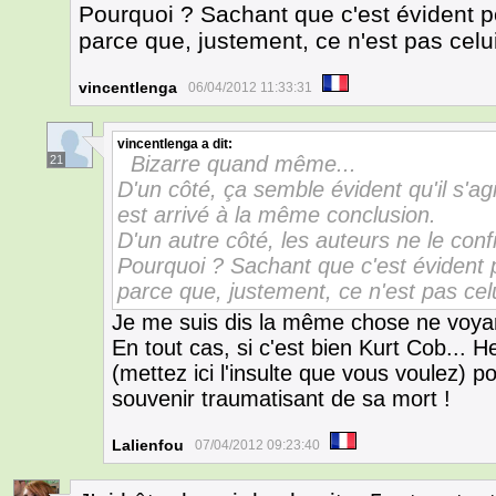
Pourquoi ? Sachant que c'est évident p
parce que, justement, ce n'est pas celui 
vincentlenga
06/04/2012 11:33:31
vincentlenga
a dit:
Bizarre quand même...
21
D'un côté, ça semble évident qu'il s'a
est arrivé à la même conclusion.
D'un autre côté, les auteurs ne le con
Pourquoi ? Sachant que c'est évident 
parce que, justement, ce n'est pas celui
Je me suis dis la même chose ne voyan
En tout cas, si c'est bien Kurt Cob... H
(mettez ici l'insulte que vous voulez) po
souvenir traumatisant de sa mort !
Lalienfou
07/04/2012 09:23:40