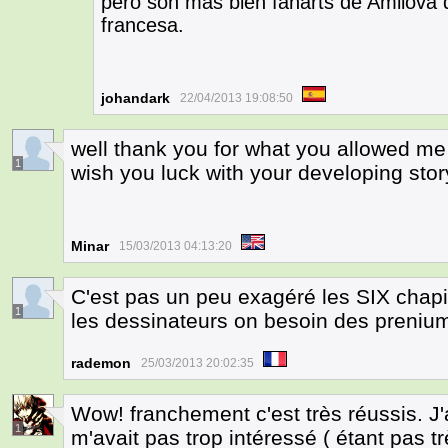
pero son más bien fanarts de Amilova q
francesa.
johandark
22/04/2013 19:08:50
well thank you for what you allowed me 
1
wish you luck with your developing stor
Minar
15/03/2013 04:13:20
C'est pas un peu exagéré les SIX chap
1
les dessinateurs on besoin des prenium
rademon
25/03/2013 20:02:35
Wow! franchement c'est très réussis. J'
1
m'avait pas trop intéressé ( étant pas 