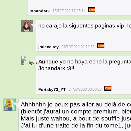
johandark
18/10/2012 17:25:14
no carajo la siguentes paginas vip n
1
jralexelrey
26/10/2012 01:12:52
Aunque yo no haya echo la pregunta 
3
Johandark :3!!
Fortsky73_YT
24/08/2020 00:30:23
Ahhhhhh je peux pas aller au delà de ce
10
(bientôt j'aurai un compte premium, bient
Mais juste wahou, a bout de souffle jus
J'ai lu d'une traite de la fin du tome1, j