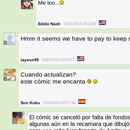
Me too...
6
Eddie Nash
10/07/2014 00:23:09
Hmm it seems we have to pay to keep r
1
tayson95
04/02/2013 03:00:27
Cuando actualizan?
1
este cómic me encanta
Son Koku
27/02/2013 03:57:03
El cómic se canceló por falta de fond
34
algunas aún en la recamara que dibujó 