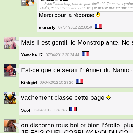
Avec Photoshop, rien de plus facile ^^. Tu met le symbol
21
cotés, et tu obtiens une aura =P ( je pense que ce doit être
Merci pour la réponse
moriarty
07/04/2012 22:33:50
Mais il est gentil, le Monstroplante. Ne 
36
Yamcha 17
07/04/2012 20:34:44
Est-ce que ce serait l'héritier du Nanto 
31
Kinkgirl
09/04/2012 10:23:20
vachement classe cette page
15
Sool
12/04/2012 08:40:46
on discerne tous bel et bien l’étoile, pl
28
JE FAIS QUEL COSPLAY MOI DU COUP ??