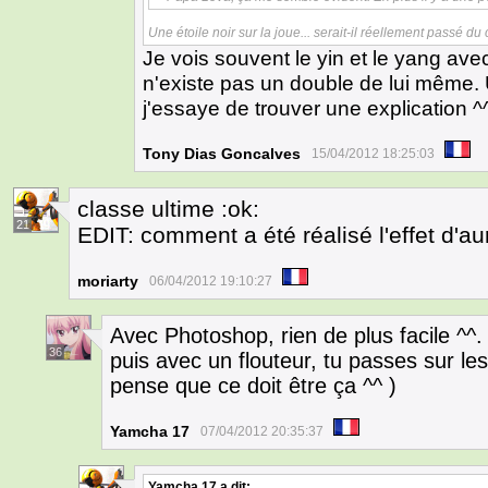
Une étoile noir sur la joue... serait-il réellement passé du 
Je vois souvent le yin et le yang av
n'existe pas un double de lui même.
j'essaye de trouver une explication ^
Tony Dias Goncalves
15/04/2012 18:25:03
classe ultime :ok:
21
EDIT: comment a été réalisé l'effet d'au
moriarty
06/04/2012 19:10:27
Avec Photoshop, rien de plus facile ^^.
36
puis avec un flouteur, tu passes sur les
pense que ce doit être ça ^^ )
Yamcha 17
07/04/2012 20:35:37
Yamcha 17
a dit: