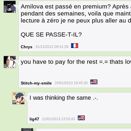
Amilova est passé en premium? Après 
1
pendant des semaines, voila que maint
lecture à zéro je ne peux plus aller au 
QUE SE PASSE-T-IL?
Chrys
31/12/2012 09:41:39
you have to pay for the rest =.= thats lo
1
Stitch-my-smile
20/01/2013 19:45:30
I was thinking the same .-.
8
lig47
21/01/2013 13:53:43