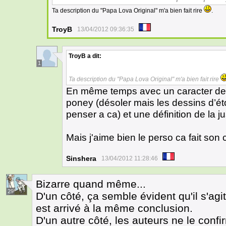
Ta description du "Papa Lova Original" m'a bien fait rire
.
TroyB
13/04/2012 09:36:35
TroyB
a dit:
1
Ta description du "Papa Lova Original" m'a bien fait rire
En même temps avec un caracter desi
poney (désoler mais les dessins d’éto
penser a ca) et une définition de la j
Mais j'aime bien le perso ca fait son
Sinshera
13/04/2012 11:28:46
Bizarre quand même...
29
D'un côté, ça semble évident qu'il s'ag
est arrivé à la même conclusion.
D'un autre côté, les auteurs ne le conf