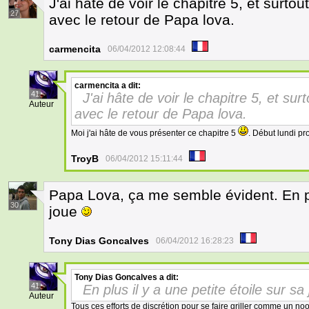
J'ai hâte de voir le chapitre 5, et surtout
27
avec le retour de Papa lova.
carmencita
06/04/2012 12:08:44
carmencita
a dit:
41
J'ai hâte de voir le chapitre 5, et surt
Auteur
avec le retour de Papa lova.
Moi j'ai hâte de vous présenter ce chapitre 5
. Début lundi p
TroyB
06/04/2012 15:11:44
Papa Lova, ça me semble évident. En plu
30
joue
Tony Dias Goncalves
06/04/2012 16:28:23
Tony Dias Goncalves
a dit:
41
En plus il y a une petite étoile sur sa
Auteur
Tous ces efforts de discrétion pour se faire griller comme un noob