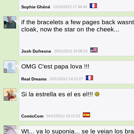
Sophie Ghéné
22/10/2012 17:46:44
if the bracelets a few pages back wasn
3
cloak, now the star on the cheek...
Josh Dufresne
20/11/2012 15:08:15
OMG C'est papa lova !!!
2
Real Dreams
22/11/2012 14:12:27
Si la estrella es el es el!!!
15
ComicCom
04/12/2012 19:22:52
Wt... ya lo suponia... se le veian los br