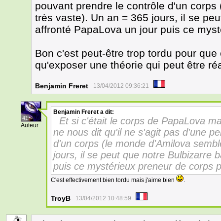
pouvant prendre le contrôle d'un corps
très vaste). Un an = 365 jours, il se pe
affronté PapaLova un jour puis ce myst
Bon c'est peut-être trop tordu pour que 
qu'exposer une théorie qui peut être réa
Benjamin Freret
13/04/2012 09:36:21
Benjamin Freret
a dit:
41
Et si c'était le corps de PapaLova m
Auteur
ne nous dit qu'il ne s'agit pas d'une 
d'un corps (le monde d'Amilova semble
jours, il se peut que notre Bulbizarre 
puis ce mystérieux preneur de corps p
C'est effectivement bien tordu mais j'aime bien
.
TroyB
13/04/2012 10:48:59