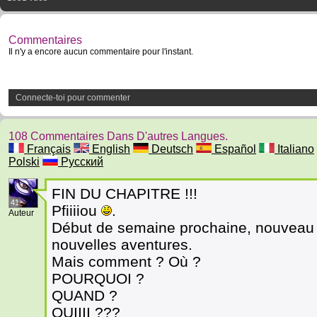
Commentaires
Il n'y a encore aucun commentaire pour l'instant.
Connecte-toi pour commenter
108 Commentaires Dans D'autres Langues.
Français
English
Deutsch
Español
Italiano
Polski
Русский
FIN DU CHAPITRE !!!
41
Pfiiiiou
.
Auteur
Début de semaine prochaine, nouveau 
nouvelles aventures.
Mais comment ? Où ?
POURQUOI ?
QUAND ?
QUIIII ???