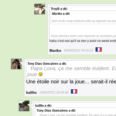
TroyB
a dit:
35
Mariko
a dit:
bon et du coup amilova elle va rajeunir ou p
Vous devriez avoir une réponse la semaine p
haha c'est vrai qu'il va rien y avoir ce week-end!
Mariko
06/04/2012 19:10:12
Tony Dias Goncalves
a dit:
Papa Lova, ça me semble évident. En p
1
joue
Une étoile noir sur la joue... serait-il 
kalllio
14/04/2012 18:34:40
kalllio
a dit:
30
Tony Dias Goncalves
a dit:
Papa Lova, ça me semble évident. En plus il y a une pe