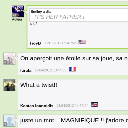
Smiley
a dit:
41
IT'S HER FATHER !
Auteur
Is it ?
TroyB
05/10/2012 09:41:52
On aperçoit une étoile sur sa joue, sa n
6
lurula
13/04/2012 13:44:03
What a twist!!
1
Kostas Ioannidis
13/04/2012 14:10:54
juste un mot... MAGNIFIQUE !! j'adore 
9