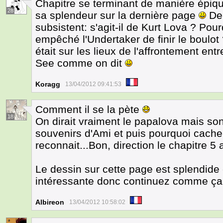
Chapitre se terminant de manière épiq
28
sa splendeur sur la dernière page
De 
subsistent: s'agit-il de Kurt Lova ? Pou
empêché l'Undertaker de finir le boulot
était sur les lieux de l'affrontement ent
See comme on dit
Koragg
13/04/2012 09:41:53
Comment il se la pète
18
On dirait vraiment le papalova mais so
souvenirs d'Ami et puis pourquoi cache
reconnait...Bon, direction le chapitre 5
Le dessin sur cette page est splendide e
intéressante donc continuez comme ça 
Albireon
13/04/2012 10:58:02