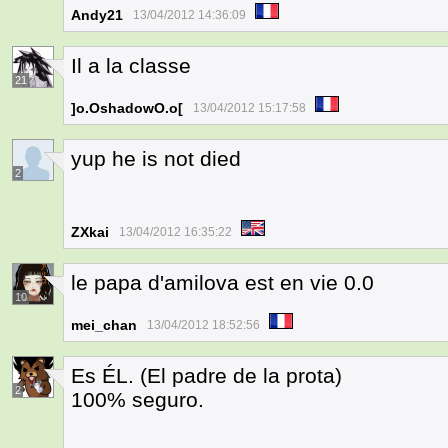
Andy21
13/04/2012 14:36:09
Il a la classe
21
]o.OshadowO.o[
13/04/2012 15:17:58
yup he is not died
2
ZXkai
13/04/2012 16:35:22
le papa d'amilova est en vie 0.0
10
mei_chan
13/04/2012 18:52:56
Es ÉL. (El padre de la prota)
2
100% seguro.