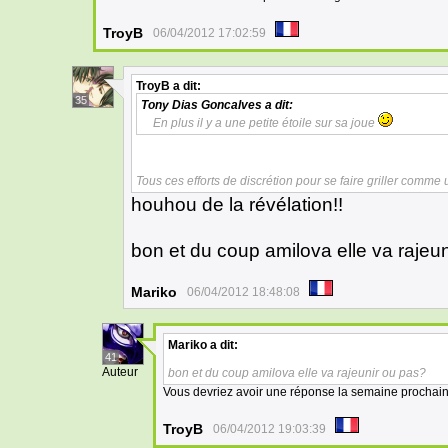
TroyB
06/04/2012 17:02:59
TroyB
a dit:
35
Tony Dias Goncalves
a dit:
En plus il y a une petite étoile sur sa joue
Tous ces efforts de discrétion pour se faire griller comme
houhou de la révélation!!
bon et du coup amilova elle va rajeu
Mariko
06/04/2012 18:48:08
Mariko
a dit:
41
Auteur
bon et du coup amilova elle va rajeunir ou pas?
Vous devriez avoir une réponse la semaine prochai
TroyB
06/04/2012 19:03:39