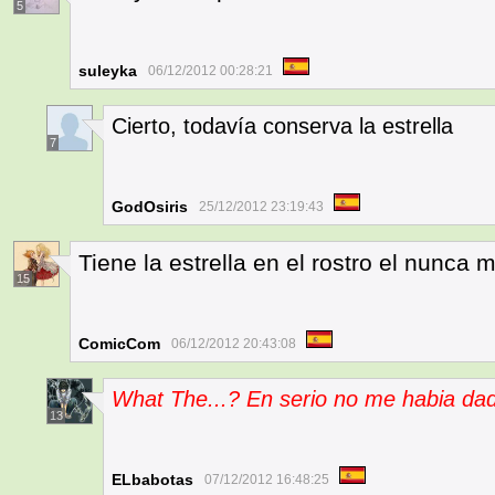
5
suleyka
06/12/2012 00:28:21
Cierto, todavía conserva la estrella
7
GodOsiris
25/12/2012 23:19:43
Tiene la estrella en el rostro el nunca 
15
ComicCom
06/12/2012 20:43:08
What The...? En serio no me habia da
13
ELbabotas
07/12/2012 16:48:25