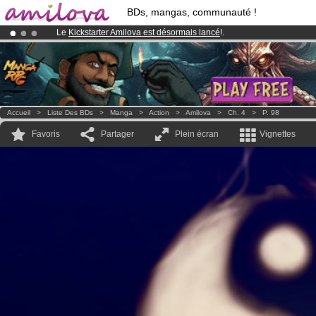
BDs, mangas, communauté !
Le
Kickstarter Amilova est désormais lancé
!.
Abonnement premium: à partir de
3.95 euros
par mois !
Clique ici p
Déjà 100000
membres
et 1000
BDs & Mangas
!
Accueil
>
Liste Des BDs
>
Manga
>
Action
>
Amilova
>
Ch. 4
>
P. 98
Favoris
Partager
Plein écran
Vignettes