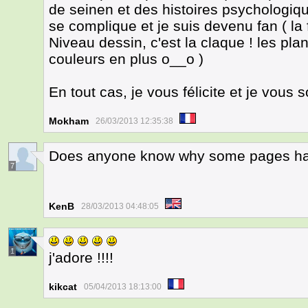
de seinen et des histoires psychologique
se complique et je suis devenu fan ( la
Niveau dessin, c'est la claque ! les p
couleurs en plus o__o )
En tout cas, je vous félicite et je vous
Mokham
26/03/2013 12:35:38
Does anyone know why some pages ha
7
KenB
28/03/2013 04:48:05
1
j'adore !!!!
kikcat
05/04/2013 18:13:00