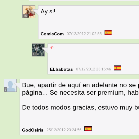
Ay si!
15
ComicCom
07/12/2012 21:02:55
:P
13
ELbabotas
07/12/2012 23:16:46
Bue, apartir de aquí en adelante no se 
7
página... Se necesita ser premium, hab
De todos modos gracias, estuvo muy b
GodOsiris
25/12/2012 23:24:56