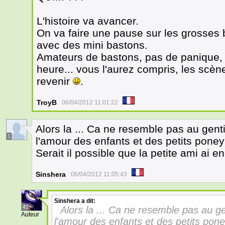
L'histoire va avancer.
On va faire une pause sur les grosses b
avec des mini bastons.
Amateurs de bastons, pas de panique, 
heure... vous l'aurez compris, les scèn
revenir
.
TroyB
06/04/2012 11:01:22
Alors la ... Ca ne resemble pas au gent
1
l'amour des enfants et des petits poney 
Serait il possible que la petite ami ai e
Sinshera
06/04/2012 11:05:43
Sinshera
a dit:
41
Alors la ... Ca ne resemble pas au g
Auteur
l'amour des enfants et des petits pone