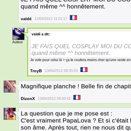
quand même ^^ honnêtement.
valdé
12/04/2012 11:21:17
valdé
a dit:
41
Auteur
JE FAIS QUEL COSPLAY MOI DU COUP 
quand même ^^ honnêtement.
Je vote pour celui là > ça te coutera moins cher qu'une veste en
TroyB
13/04/2012 09:35:53
Magnifique planche ! Belle fin de chapit
35
DizonX
13/04/2012 09:30:42
La question que je me pose est :
4
C'est vraiment PapaLova ? Et si c'étai
son âme. Après tout, rien ne nous dit qu