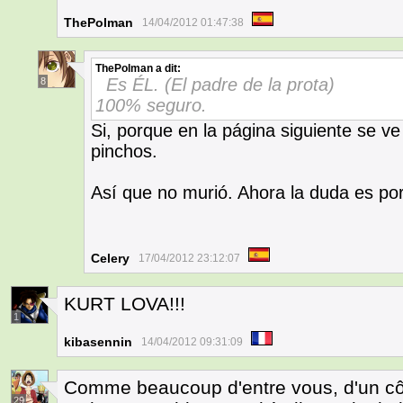
ThePolman
14/04/2012 01:47:38
ThePolman
a dit:
Es ÉL. (El padre de la prota)
8
100% seguro.
Si, porque en la página siguiente se v
pinchos.
Así que no murió. Ahora la duda es por 
Celery
17/04/2012 23:12:07
KURT LOVA!!!
1
kibasennin
14/04/2012 09:31:09
Comme beaucoup d'entre vous, d'un côt
29