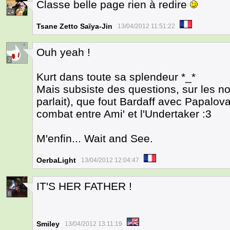
Classe belle page rien à redire
24
Tsane Zetto Saïya-Jin
13/04/2012 11:51:22
Ouh yeah !
2
Kurt dans toute sa splendeur *_*
Mais subsiste des questions, sur les n
parlait), que fout Bardaff avec Papalova,
combat entre Ami' et l'Undertaker :3
M'enfin... Wait and See.
OerbaLight
13/04/2012 12:04:47
IT'S HER FATHER !
8
Smiley
13/04/2012 13:11:19