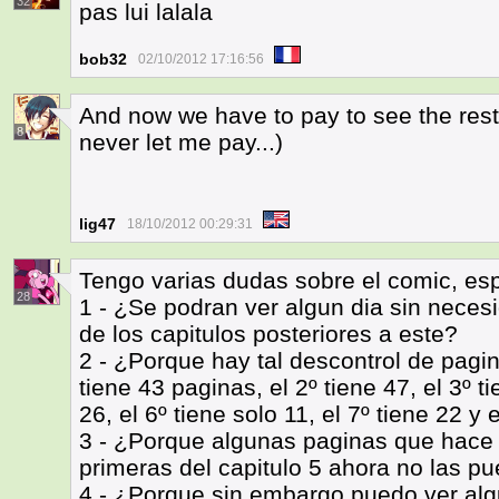
32
pas lui lalala
bob32
02/10/2012 17:16:56
And now we have to pay to see the rest 
8
never let me pay...)
lig47
18/10/2012 00:29:31
Tengo varias dudas sobre el comic, esp
28
1 - ¿Se podran ver algun dia sin neces
de los capitulos posteriores a este?
2 - ¿Porque hay tal descontrol de pagin
tiene 43 paginas, el 2º tiene 47, el 3º ti
26, el 6º tiene solo 11, el 7º tiene 22 y 
3 - ¿Porque algunas paginas que hace 
primeras del capitulo 5 ahora no las p
4 - ¿Porque sin embargo puedo ver alg