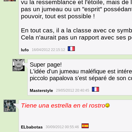
vu la ressemblance et l'étoile, mais de l
pas un jumeau ou un "esprit" posséda
pouvoir, tout est possible !
En tout cas, il a la classe avec ce symb
Cela n'aurait pas un rapport avec ses p
lufo
16/04/2012 22:15:12
Super page!
26
L'idée d'un jumeau maléfique est inté
piccolo papalova s'est séparé de son 
Masterstyle
29/05/2012 20:40:45
Tiene una estrella en el rostro
13
ELbabotas
30/09/2012 00:55:46