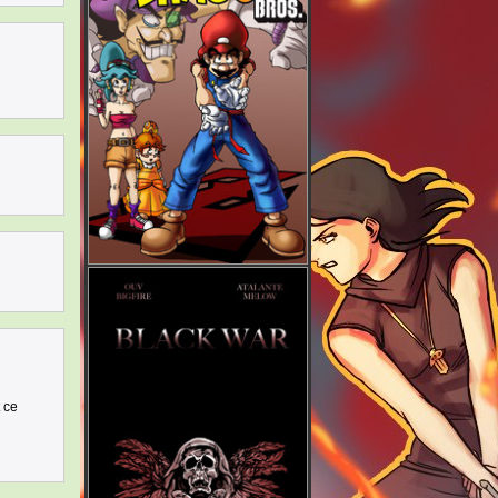
n
 ce