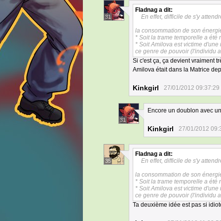
Fladnag
a dit:
En effet, difficile de s'y attendr
31
la consommation de son énergie 
* Soit la trame temporelle a ét
* Soit Amilova est victime d'un
ce genre de pouvoir (l'individu 
Si c'est ça, ça devient vraiment t
Amilova était dans la Matrice de
Kinkgirl
27/01/2012 09:37:29
Encore un doublon avec un
31
Kinkgirl
27/01/2012 09:
Fladnag
a dit:
En effet, difficile de s'y attendr
35
la consommation de son énergie 
* Soit la trame temporelle a ét
* Soit Amilova est victime d'un
ce genre de pouvoir (l'individu 
Ta deuxième idée est pas si idiot