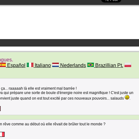
ngues.
Español
Italiano
Nederlands
Brazillian Pt.
 ça... raaaaah là elle est vraiment mal barrée !
va qui prépare une sorte de boule d'énergie noire est magnifique ! C'est juste un
tervient juste quand on est tout excité par ces nouveaux pouvoirs... salauds
.
un rêve comme au début où elle rêvait de brûler tout le monde ?