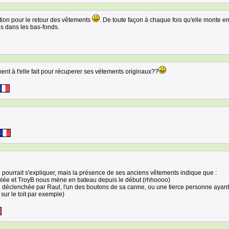
tion pour le retour des vêtements
. De toute façon à chaque fois qu'elle monte e
us dans les bas-fonds.
nt à t'elle fait pour récuperer ses vétements originaux??
 pourrait s'expliquer, mais la présence de ses anciens vêtements indique que :
pulée et TroyB nous mène en bateau depuis le début (rhhoooo)
ion déclenchée par Raul, l'un des boutons de sa canne, ou une tierce personne ayant
sur le toit par exemple)