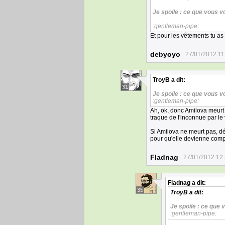
Je spoile : ce que vous v
:gentleman-pipe:
Et pour les vêtements tu a
debyoyo
27/01/2012 11
TroyB
a dit:
31
Je spoile : ce que vous v
:gentleman-pipe:
Ah, ok, donc Amilova meurt d
traque de l'inconnue par le v
Si Amilova ne meurt pas, déj
pour qu'elle devienne compl
Fladnag
27/01/2012 12
Fladnag
a dit:
35
TroyB
a dit:
Je spoile : ce que 
:gentleman-pipe: