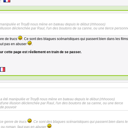
2
té manipulée et TroyB nous mène en bateau depuis le début (rhhoooo)
e illusion déclenchée par Raul, l'un des boutons de sa canne, ou une tierce personn
nre de trucs
. Ce sont des blagues scénaristiques qui passent bien dans les films
aut pas en abuser
.
ur cette page est réellement en train de se passer.
le a été manipulée et TroyB nous mène en bateau depuis le début (rhhoooo)
e d'une illusion déclenchée par Raul, l'un des boutons de sa canne, ou une tierce
 de pouvoir
 ce genre de trucs
. Ce sont des blagues scénaristiques qui passent bien dans le
s ou roman, faut pas en abuser
.