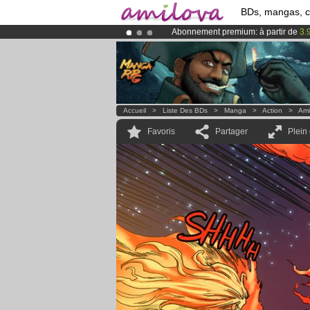
BDs, mangas, 
Abonnement premium: à partir de
3.
Le
Kickstarter Amilova est désormais
Déjà 134393
membres
et 1208
BDs 
Accueil
>
Liste Des BDs
>
Manga
>
Action
>
Ami
Favoris
Partager
Plein
.