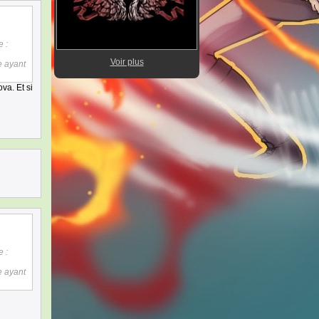
 :
Voir plus
e ayant
va. Et si
 :
e ayant