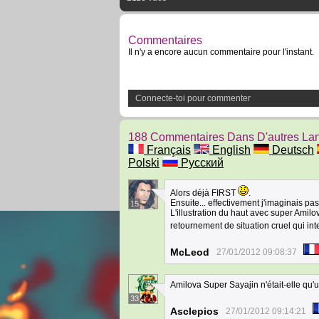
Commentaires
Il n'y a encore aucun commentaire pour l'instant.
Connecte-toi pour commenter
188 Commentaires Dans D'autres La
Français
English
Deutsch
Polski
Русский
Alors déjà FIRST
.
Ensuite... effectivement j'imaginais pas
15
L'illustration du haut avec super Amilo
retournement de situation cruel qui in
McLeod
27/01/2012 09:08:37
Amilova Super Sayajin n'était-elle qu'
33
Asclepios
27/01/2012 09:14:21