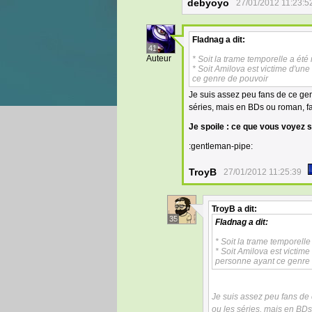
debyoyo
27/01/2012 11:23:5
Fladnag
a dit:
41
Auteur
* Soit la trame temporelle a é
* Soit Amilova est victime d'un
ce genre de pouvoir
Je suis assez peu fans de ce ge
séries, mais en BDs ou roman, f
Je spoile : ce que vous voyez s
:gentleman-pipe:
TroyB
27/01/2012 11:25:39
TroyB
a dit:
35
Fladnag
a dit:
* Soit la trame temporel
* Soit Amilova est victim
personne ayant ce genre
Je suis assez peu fans de
ou les séries, mais en BD