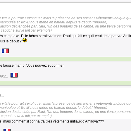
e...
vitale pourrait s'expliquer, mais la présence de ses anciens vêtements indique que
é manipulée et TroyB nous mène en bateau depuis le début (rhhoooo)
e illusion déclenchée par Raul, l'un des boutons de sa canne, ou une tierce personn
a capuche sur le toit par exemple)
rès complexe. Et le héros serait vraiment Raul qui fait ce qu'il veut de la pauvre Amilo
puis le début ?
e fausse manip. Vous pouvez supprimer.
39:21
e...
vitale pourrait s'expliquer, mais la présence de ses anciens vêtements indique que
é manipulée et TroyB nous mène en bateau depuis le début (rhhoooo)
e illusion déclenchée par Raul, l'un des boutons de sa canne, ou une tierce personn
a capuche sur le toit par exemple)
e, mais comment il connaitrait les vêtements initiaux d'Amilova???