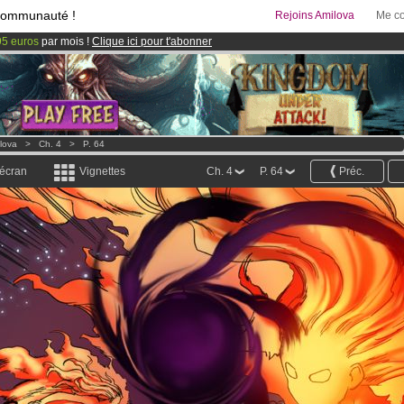
communauté !
Rejoins Amilova
Me co
95 euros
par mois !
Clique ici pour t'abonner
 lancé
!.
& Mangas
!
lova
>
Ch. 4
>
P. 64
 écran
Vignettes
Ch. 4
P. 64
Préc.