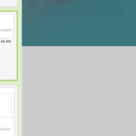
e ayant
 ou les
s films