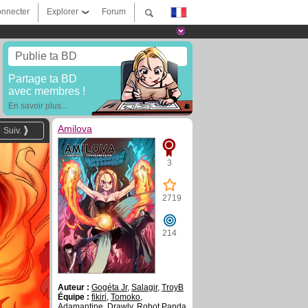
nnecter
Explorer
Forum
Publie ta BD
Partage ta BD
avec membres !
En savoir plus...
Amilova
Suiv.
3
2719
214
Auteur :
Gogéta Jr
,
Salagir
,
TroyB
Équipe :
fikiri
,
Tomoko
,
Adamantine
,
Drawly
,
Robot Panda