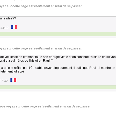
oyez sur cette page est réellement en train de se passer.
s une idée??
:44:18
oyez sur cette page est réellement en train de se passer.
e vieillesse en cramant toute son énergie vitale et on continue l'histoire en suivant
rai et seul héros de l'histoire : Raul ^^
à qu'elle n'était pas très stable psychologiquement, il suffit que Raul lui montre un 
ètement folle ;o)
:36:42
vous voyez sur cette page est réellement en train de se passer.