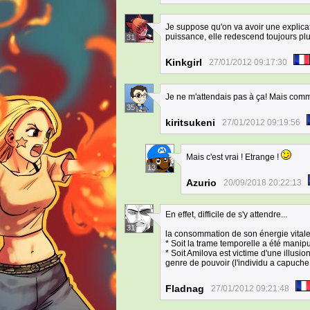
Je suppose qu'on va avoir une explica
puissance, elle redescend toujours pl
31
Kinkgirl
27/01/2012 09:17:30
Je ne m'attendais pas à ça! Mais comme
35
kiritsukeni
27/01/2012 09:19:56
Mais c'est vrai ! Etrange !
13
Azurio
20/09/2018 20:22:13
En effet, difficile de s'y attendre...
31
la consommation de son énergie vitale
* Soit la trame temporelle a été mani
* Soit Amilova est victime d'une illus
genre de pouvoir (l'individu a capuche 
Fladnag
27/01/2012 09:21:48