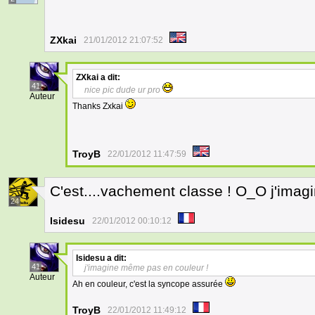
ZXkai
21/01/2012 21:07:52
ZXkai
a dit:
41
nice pic dude ur pro
Auteur
Thanks Zxkai
TroyB
22/01/2012 11:47:59
C'est....vachement classe ! O_O j'imag
24
Isidesu
22/01/2012 00:10:12
Isidesu
a dit:
41
j'imagine même pas en couleur !
Auteur
Ah en couleur, c'est la syncope assurée
TroyB
22/01/2012 11:49:12