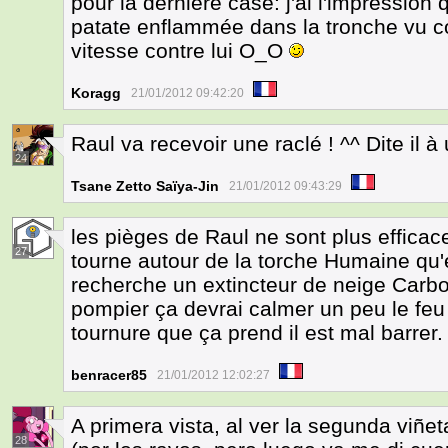
pour la dernière case: j'ai l'impression 
patate enflammée dans la tronche vu c
vitesse contre lui O_O
Koragg
21/01/2012 09:42:20
Raul va recevoir une raclé ! ^^ Dite il 
24
Tsane Zetto Saïya-Jin
21/01/2012 09:43:29
les pièges de Raul ne sont plus efficace
27
tourne autour de la torche Humaine qu'e
recherche un extincteur de neige Carb
pompier ça devrai calmer un peu le feu 
tournure que ça prend il est mal barrer.
benracer85
21/01/2012 12:02:27
A primera vista, al ver la segunda viñ
28