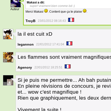
Makasi
a dit:
41
super! vraiment bien comme bd:-)
Auteur
Merci Makasi
. Content que ça te plaise
.
TroyB
23/01/2012 08:16:43
la il est cuit xD
4
legannon
22/01/2012 17:41:04
Les flammes sont vraiment magnifiques 
19
Agenory
22/01/2012 18:25:51
Si je puis me permettre... Ah bah putain
21
En pleine révisions de concours, je re
et... wow c'est magnifique !
Rien que graphiquement, les deux dern
Vivement la suite !