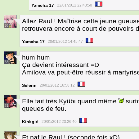
Yamcha 17
22/01/2012 22:43:50
Allez Raul ! Maîtrise cette jeune gueuse
36
retrouvera encore à court de pouvoirs
Yamcha 17
20/01/2012 14:45:47
hum hum
33
Ça devient intéressant =D
Amilova va peut-être réussir à martyris
Selenn
20/01/2012 16:58:12
Elle fait très Kyûbi quand même
surt
31
queues de feu.
Kinkgirl
20/01/2012 23:26:40
Et paf le Raul ! (seconde fois xD)