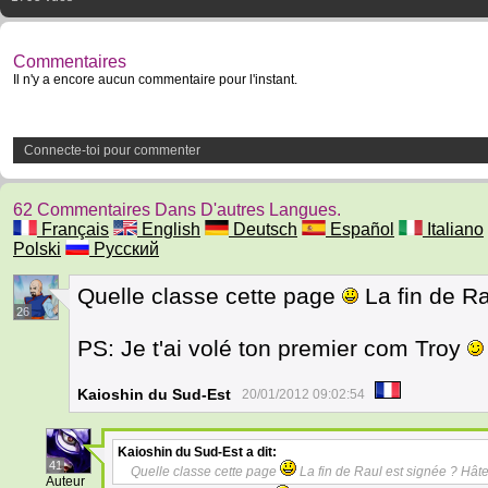
Commentaires
Il n'y a encore aucun commentaire pour l'instant.
Connecte-toi pour commenter
62 Commentaires Dans D'autres Langues.
Français
English
Deutsch
Español
Italiano
Polski
Русский
Quelle classe cette page
La fin de Ra
26
PS: Je t'ai volé ton premier com Troy
Kaioshin du Sud-Est
20/01/2012 09:02:54
Kaioshin du Sud-Est
a dit:
41
Quelle classe cette page
La fin de Raul est signée ? Hâte 
Auteur