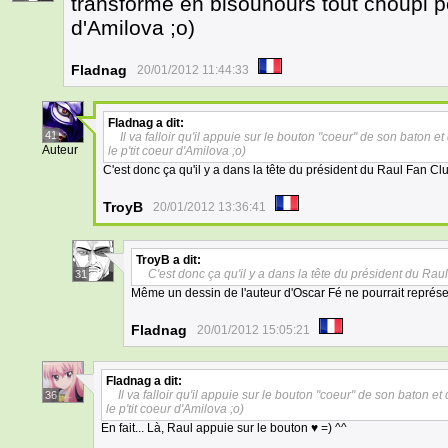
transforme en bisounours tout choupi pou
d'Amilova ;o)
Fladnag
20/01/2012 11:44:33
Fladnag
a dit:
41
Il va falloir qu'il appuie sur le bouton "coeur" de son baton e
Auteur
le p'tit coeur d'Amilova ;o)
C'est donc ça qu'il y a dans la tête du président du Raul Fan Club...
TroyB
20/01/2012 13:36:41
TroyB
a dit:
C'est donc ça qu'il y a dans la tête du président du Raul Fa
31
Même un dessin de l'auteur d'Oscar Fé ne pourrait représen
Fladnag
20/01/2012 15:05:21
Fladnag
a dit:
Il va falloir qu'il appuie sur le bouton "coeur" de son baton e
36
le p'tit coeur d'Amilova ;o)
En fait... Là, Raul appuie sur le bouton ♥ =) ^^