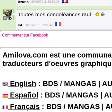
Azurio
20/09/2018 20:18:38
Toutes mes condoléances raul...
18
Iol
26/08/2021 07:55:32
Commenter sur Facebook
Amilova.com est une communauté
traducteurs d'oeuvres graphiqu
English
: BDS / MANGAS | 
Español
: BDS / MANGAS | 
Français
: BDS / MANGAS | 