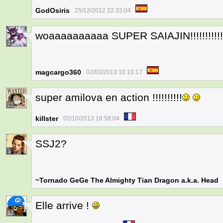
GodOsiris
25/12/2012 22:33:04
woaaaaaaaaaa SUPER SAIAJIN!!!!!!!!!!!!!!
2
magcargo360
02/03/2013 10:10:17
super amilova en action !!!!!!!!!!
21
killster
02/10/2013 16:58:04
SSJ2?
5
~Tornado GeGe The Almighty Tian Dragon a.k.a. Head
Elle arrive !
13