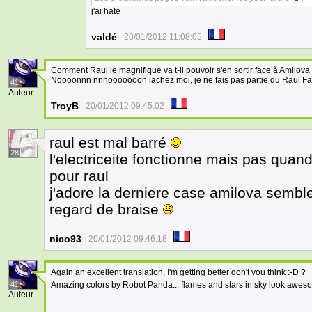
j'ai hate
valdé
20/01/2012 11:08:05
Comment Raul le magnifique va t-il pouvoir s'en sortir face à Amilova 
Noooonnn nnnooooooon lachez moi, je ne fais pas partie du Raul Fan
41
Auteur
TroyB
20/01/2012 09:45:02
raul est mal barré
28
l'electriceite fonctionne mais pas qua
pour raul
j'adore la derniere case amilova sembl
regard de braise
nico93
20/01/2012 09:46:18
Again an excellent translation, I'm getting better don't you think :-D ?
41
Amazing colors by Robot Panda... flames and stars in sky look awes
Auteur