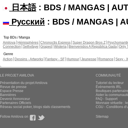
日本語
: BDS / MANGAS | A
Русский
: BDS / MANGAS | 
Top BDs / Manga
Amilova
Hémisphères
Chronoctis Express
Super Dragon Bros Z
Psychomant
Connection
Sethxfaye
Graped
Wisteria
Bienvenidos A República Gada
Only 
Genre
Action
Dessins - Artworks
Fantasy - SF
Humour
Jeunesse
Romance
Sexy - 
LE PROJET AMILOVA
COMMUNAUTÉ
Présentation du projet Amilova
Tutoriel du lecteur
Revue de presse
Évènements IRL
Espace Presse
Boutiques partenair
Bannières
Aider la communauté 
Devenir Annonceur
FAQ - Support
Partenaires Officiels
Monnaie virtuelle : l
Réseau social poker, blogs stats classements
CGU - Conditions d'ut
Follow Amilova on
Sitemap