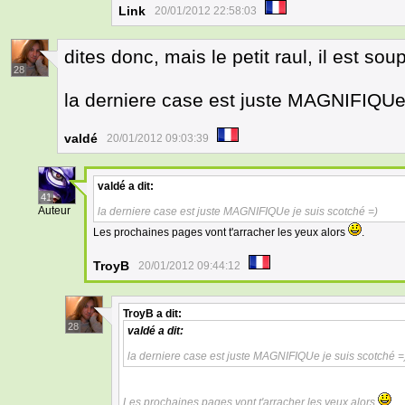
Link
20/01/2012 22:58:03
dites donc, mais le petit raul, il est s
28
la derniere case est juste MAGNIFIQUe 
valdé
20/01/2012 09:03:39
valdé
a dit:
41
Auteur
la derniere case est juste MAGNIFIQUe je suis scotché =)
Les prochaines pages vont t'arracher les yeux alors
.
TroyB
20/01/2012 09:44:12
TroyB
a dit:
28
valdé
a dit:
la derniere case est juste MAGNIFIQUe je suis scotché =
Les prochaines pages vont t'arracher les yeux alors
.