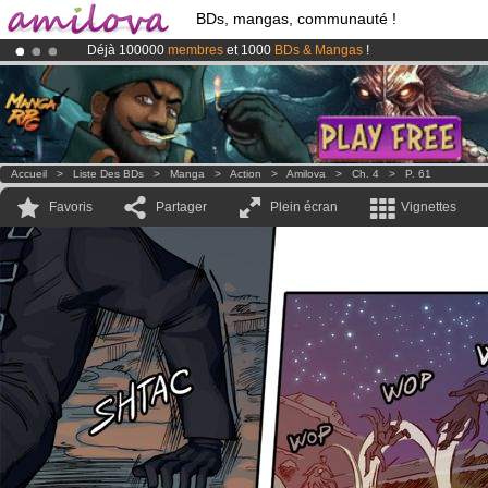
BDs, mangas, communauté !
Déjà 100000
membres
et 1000
BDs & Mangas
!
Abonnement premium: à partir de
3.95 euros
par mois !
Clique ici p
Le
Kickstarter Amilova est désormais lancé
!.
Accueil
>
Liste Des BDs
>
Manga
>
Action
>
Amilova
>
Ch. 4
>
P. 61
Favoris
Partager
Plein écran
Vignettes