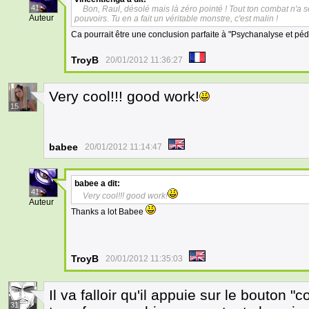
41
Bon, Raul, désolé mais là zéro pointé ! Tout ton combat n'a s
Auteur
pouvoirs. Tu en a fait un véritable monstre, c'est malin !
Ca pourrait être une conclusion parfaite à "Psychanalyse et pédi
TroyB
20/01/2012 11:36:27
Very cool!!! good work!
15
babee
20/01/2012 11:14:47
babee
a dit:
41
Very cool!!! good work!
Auteur
Thanks a lot Babee
TroyB
20/01/2012 11:35:03
Il va falloir qu'il appuie sur le bouton "
31