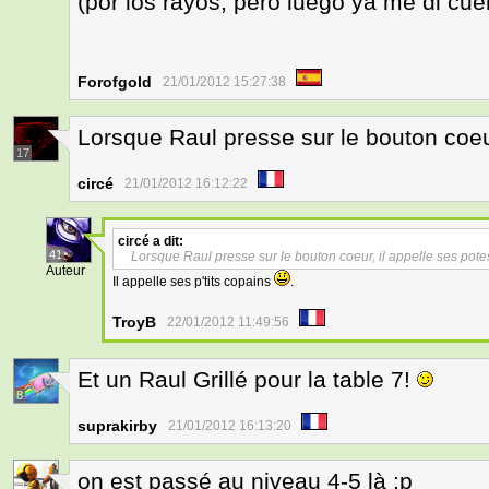
(por los rayos, pero luego ya me di cue
Forofgold
21/01/2012 15:27:38
Lorsque Raul presse sur le bouton coeu
17
circé
21/01/2012 16:12:22
circé
a dit:
41
Lorsque Raul presse sur le bouton coeur, il appelle ses pot
Auteur
Il appelle ses p'tits copains
.
TroyB
22/01/2012 11:49:56
Et un Raul Grillé pour la table 7!
8
suprakirby
21/01/2012 16:13:20
on est passé au niveau 4-5 là :p