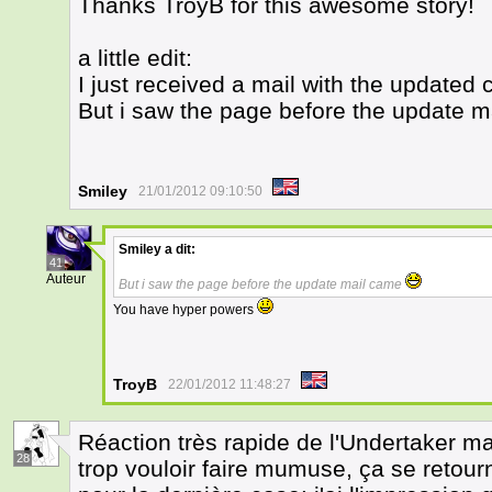
Thanks TroyB for this awesome story!
a little edit:
I just received a mail with the updated c
But i saw the page before the update 
Smiley
21/01/2012 09:10:50
Smiley
a dit:
41
Auteur
But i saw the page before the update mail came
You have hyper powers
TroyB
22/01/2012 11:48:27
Réaction très rapide de l'Undertaker m
28
trop vouloir faire mumuse, ça se retour