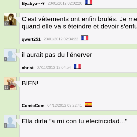
Byabya~~♥
23/01/2012 02:02:26
C'est vêtements ont enfin brulés. Je 
22
quand elle va s'éteindre et devoir s'enfu
qwert251
23/01/2012 02:34:22
il aurait pas du l’énerver
1
christ
07/11/2012 12:04:54
BIEN!
15
ComicCom
04/12/2012 03:22:41
Ella diría "a mí con tu electricidad..."
7