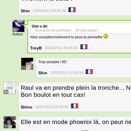
Shin
22/01/2012 20:50:36
Shin
a dit:
41
Si je puis me permettre... Ah bah putain !
Auteur
Allez exceptionnellement tu peux te permettre
.
TroyB
23/01/2012 08:16:24
Trop aimable ! 8D
21
Shin
23/01/2012 11:20:34
Raul va en prendre plein la tronche... 
16
Bon boulot en tout cas!
Shino
22/01/2012 22:40:42
Elle est en mode phoenix là, on peut rie
36