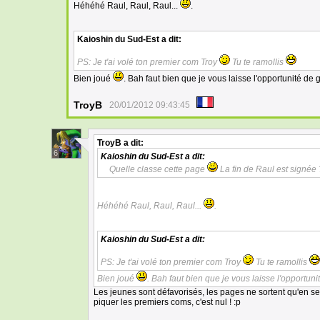
Héhéhé Raul, Raul, Raul...
.
Kaioshin du Sud-Est
a dit:
PS: Je t'ai volé ton premier com Troy
Tu te ramollis
Bien joué
. Bah faut bien que je vous laisse l'opportunité de 
TroyB
20/01/2012 09:43:45
TroyB
a dit:
6
Kaioshin du Sud-Est
a dit:
Quelle classe cette page
La fin de Raul est signée 
Héhéhé Raul, Raul, Raul...
.
Kaioshin du Sud-Est
a dit:
PS: Je t'ai volé ton premier com Troy
Tu te ramollis
Bien joué
. Bah faut bien que je vous laisse l'opportun
Les jeunes sont défavorisés, les pages ne sortent qu'en s
piquer les premiers coms, c'est nul ! :p