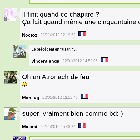
Il finit quand ce chapitre ?
2
Ça fait quand même une cinquantaine d
Noctoz
22/01/2012 02:19:52
Le précédent en faisait 75...
29
vincentlenga
22/01/2012 14:52:05
Oh un Atronach de feu !
1
Mehliug
22/01/2012 12:12:40
super! vraiment bien comme bd:-)
1
Makasi
22/01/2012 15:43:24