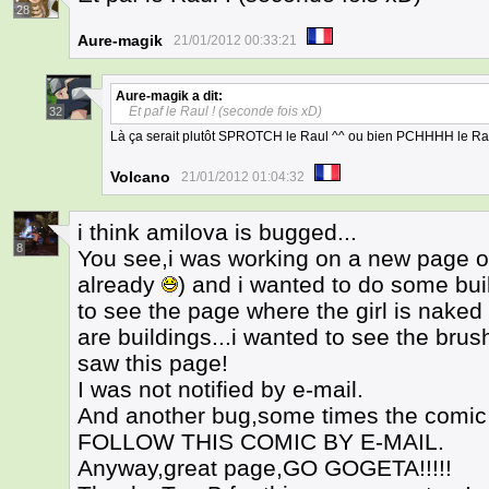
28
Aure-magik
21/01/2012 00:33:21
Aure-magik
a dit:
Et paf le Raul ! (seconde fois xD)
32
Là ça serait plutôt SPROTCH le Raul ^^ ou bien PCHHHH le Ra
Volcano
21/01/2012 01:04:32
i think amilova is bugged...
8
You see,i was working on a new page o
already
) and i wanted to do some bui
to see the page where the girl is naked
are buildings...i wanted to see the brush(
saw this page!
I was not notified by e-mail.
And another bug,some times the comic i
FOLLOW THIS COMIC BY E-MAIL.
Anyway,great page,GO GOGETA!!!!!