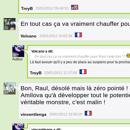
TroyB
20/01/2012 09:48:53
En tout cas ça va vraiment chauffer pou
32
Volcano
20/01/2012 10:02:39
Volcano
a dit:
41
En tout cas ça va vraiment chauffer pour Raul cette fois ^^
Auteur
Là faut avouer qu'il y a peu de place au suspens pour la proch
TroyB
20/01/2012 11:37:06
Bon, Raul, désolé mais là zéro pointé !
29
Amilova qu'à développer tout le potenti
véritable monstre, c'est malin !
vincentlenga
20/01/2012 10:58:19
vincentlenga
a dit: