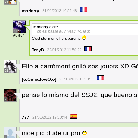
21
moriarty
21/01/2012 16:55:48
moriarty
a dit:
41
on est passé au niveau 4-5 là :p
Auteur
C'est ptet même hors barème
.
TroyB
22/01/2012 11:50:22
Elle a carrément grillé ses jouets XD Gé
21
]o.OshadowO.o[
21/01/2012 19:10:11
pense lo mismo del SSJ2, que bueno si
2
777
21/01/2012 19:10:44
nice pic dude ur pro
2