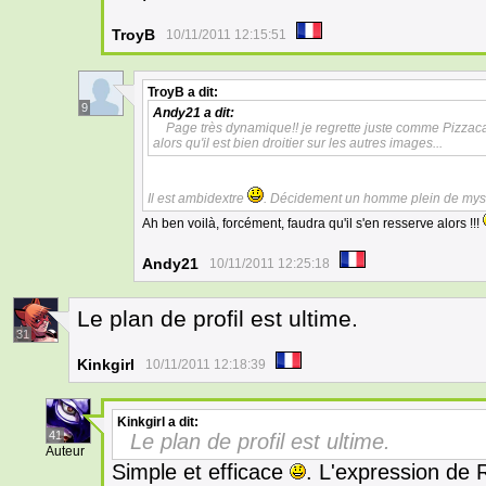
TroyB
10/11/2011 12:15:51
TroyB
a dit:
9
Andy21
a dit:
Page très dynamique!! je regrette juste comme Pizza
alors qu'il est bien droitier sur les autres images...
Il est ambidextre
. Décidement un homme plein de myst
Ah ben voilà, forcément, faudra qu'il s'en resserve alors !!!
Andy21
10/11/2011 12:25:18
Le plan de profil est ultime.
31
Kinkgirl
10/11/2011 12:18:39
Kinkgirl
a dit:
41
Le plan de profil est ultime.
Auteur
Simple et efficace
. L'expression de 