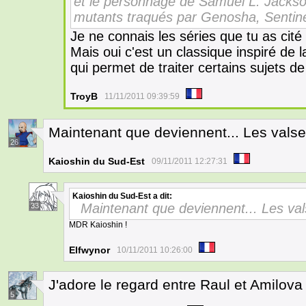
et le personnage de Samuel L. Jackso
mutants traqués par Genosha, Sentinel
Je ne connais les séries que tu as cit
Mais oui c'est un classique inspiré de l
qui permet de traiter certains sujets d
TroyB
11/11/2011 09:39:59
Maintenant que deviennent... Les valse
26
Kaioshin du Sud-Est
09/11/2011 12:27:31
Kaioshin du Sud-Est
a dit:
Maintenant que deviennent... Les val
33
MDR Kaioshin !
Elfwynor
10/11/2011 10:26:00
J'adore le regard entre Raul et Amilov
5