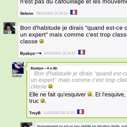
n'est pas du cafouillage et les mouveme
Selenn
09/11/2011 15:16:10
Bon d'habitude je dirais "quand est-ce q
36
un expert" mais comme c'est trop classe,
classe
Byabya~~♥
09/11/2011 16:19:15
Byabya~~♥
a dit:
41
Bon d'habitude je dirais "quand est-ce
Auteur
un expert" mais comme c'est trop classe
classe
Elle ne fait qu'esquiver
. Et l'esquive,
truc
.
TroyB
11/11/2011 09:31:15
Normalement on est un peu pétrifié en situation réelle, surt