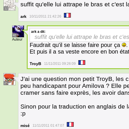
suffit qu'elle lui attrape le bras et c'es
12
ark
10/11/2011 21:42:26
ark
a dit:
41
suffit qu'elle lui attrape le bras et c
Auteur
Faudrait qu'il se laisse faire pour ça
.
Et puis il a sa veste encore en bon éta
TroyB
11/11/2011 09:26:09
J'ai une question mon petit TroyB, les 
25
peu handicapant pour Amilova ? Elle peut
cramer sans faire exprès, les avoir dans
Sinon pour la traduction en anglais de 
:p
misé
11/11/2011 01:47:07