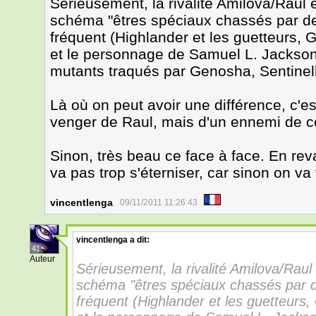
Sérieusement, la rivalité Amilova/Raul 
schéma "êtres spéciaux chassés par de
fréquent (Highlander et les guetteurs,
et le personnage de Samuel L. Jackson
mutants traqués par Genosha, Sentinelle
Là où on peut avoir une différence, c'e
venger de Raul, mais d'un ennemi de ce
Sinon, très beau ce face à face. En re
va pas trop s'éterniser, car sinon on v
vincentlenga
09/11/2011 11:26:43
vincentlenga
a dit:
41
Auteur
Sérieusement, la rivalité Amilova/Raul
schéma "êtres spéciaux chassés par d
fréquent (Highlander et les guetteurs