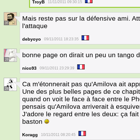
TroyB
11/11/2011 09:30:15
Mais reste pas sur la défensive ami. At
35
l'attaque
debyoyo
09/11/2011 18:23:35
bonne page on dirait un peu un tango de
28
nico93
09/11/2011 23:29:39
Ca m'étonnerait pas qu'Amilova ait app
28
Une des plus belles pages de ce chapitre
quand on voit le face à face entre le Ph
pensais qu'Amilova arriverait à esquive
J'adore le regard entre les deux: ça fa
baston
Koragg
10/11/2011 08:20:45