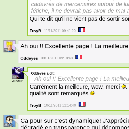
cadavres de mercenaires autour de lu
fétiche, il ne devrait pas avoir de mal
Qui te dit qu'il ne vient pas de sortir 
TroyB
11/11/2011 09:41:20
Ah oui !! Excellente page ! La meilleure
26
Oddeyes
09/11/2011 09:18:48
Oddeyes
a dit:
41
Ah oui !! Excellente page ! La meille
Auteur
Carrément la meilleure, wow, merci
.
qualité sont remarqués
.
TroyB
10/11/2011 12:14:40
Ca pour sur c'est dynamique! J'apprécie
35
dégradé en transparence qui décompose 