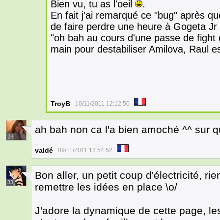
Bien vu, tu as l'oeil
.
En fait j'ai remarqué ce "bug" après que
de faire perdre une heure à Gogeta Jr p
"oh bah au cours d'une passe de fight
main pour destabiliser Amilova, Raul e
TroyB
10/11/2011 12:12:50
ah bah non ca l'a bien amoché ^^ sur qu
28
valdé
09/11/2011 13:54:52
Bon aller, un petit coup d'électricité, ri
33
remettre les idées en place \o/
J'adore la dynamique de cette page, les