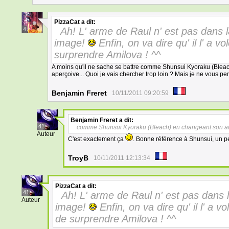
PizzaCat
a dit:
Ah! L' arme de Raul n' est pas dans 
4
image!
Enfin, on va dire qu' il l' a 
surprendre Amilova ! ^^
A moins qu'il ne sache se battre comme Shunsui Kyoraku (Blea
aperçoive... Quoi je vais chercher trop loin ? Mais je ne vous pe
Benjamin Freret
10/11/2011 09:20:59
Benjamin Freret
a dit:
41
comme Shunsui Kyoraku (Bleach) en changeant son ar
Auteur
C'est exactement ça
. Bonne référence à Shunsui, un p
TroyB
10/11/2011 12:13:34
PizzaCat
a dit:
41
Ah! L' arme de Raul n' est pas dans 
Auteur
image!
Enfin, on va dire qu' il l' a 
de surprendre Amilova ! ^^