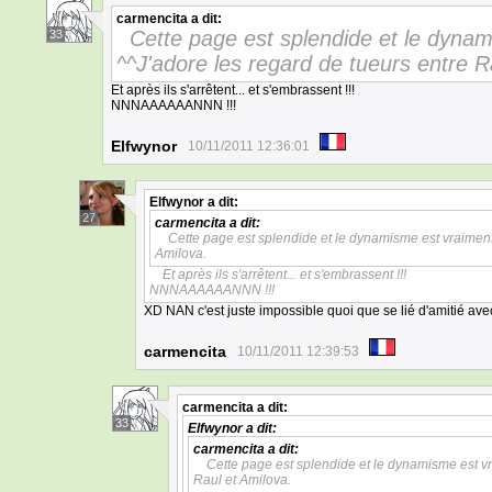
carmencita
a dit:
Cette page est splendide et le dyna
33
^^J'adore les regard de tueurs entre R
Et après ils s'arrêtent... et s'embrassent !!!
NNNAAAAAANNN !!!
Elfwynor
10/11/2011 12:36:01
Elfwynor
a dit:
27
carmencita
a dit:
Cette page est splendide et le dynamisme est vraiment
Amilova.
Et après ils s'arrêtent... et s'embrassent !!!
NNNAAAAAANNN !!!
XD NAN c'est juste impossible quoi que se lié d'amitié av
carmencita
10/11/2011 12:39:53
carmencita
a dit:
33
Elfwynor
a dit:
carmencita
a dit:
Cette page est splendide et le dynamisme est vr
Raul et Amilova.