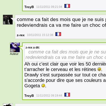
TroyB
11/11/2011 09:21:04
comme ca fait des mois que je ne suis 
6
redeviendrais ca va me faire un choc of
z-rex
10/11/2011 15:12:38
z-rex
a dit:
41
comme ca fait des mois que je ne su
Auteur
redeviendrais ca va me faire un choc o
Ah oui c'est clair que voir les 50 dern
t'arracher le cerveau et les rétines
.
Drawly s'est surpassée sur tout ce chap
s'accorde pour dire que ses couleurs 
Gogeta
.
TroyB
11/11/2011 09:19:44