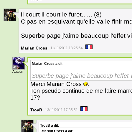
il court il court le furet...... (8)
7
C'pas en esquivant qu'elle va le finir m
Superbe page j'aime beaucoup l'effet vi
Marian Cross
11/11/2011 18:25:54
Marian Cross
a dit:
41
Auteur
Superbe page j'aime beaucoup l'effet v
Merci Marian Cross
.
Ton pseudo continue de me faire marre
17?
TroyB
13/11/2011 17:35:51
TroyB
a dit:
7
Marian Cross
a dit: