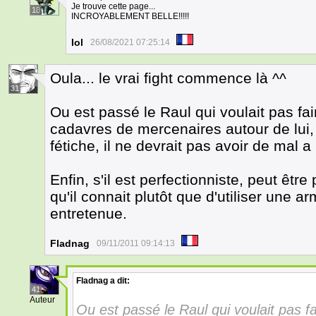
Je trouve cette page...
18
INCROYABLEMENT BELLE!!!!!
Iol
26/08/2021 07:25:14
Oula... le vrai fight commence là ^^
31
Ou est passé le Raul qui voulait pas fai
cadavres de mercenaires autour de lui
fétiche, il ne devrait pas avoir de mal 
Enfin, s'il est perfectionniste, peut être
qu'il connait plutôt que d'utiliser une a
entretenue.
Fladnag
09/11/2011 09:14:13
Fladnag
a dit:
41
Auteur
Ou est passé le Raul qui voulait pas fa