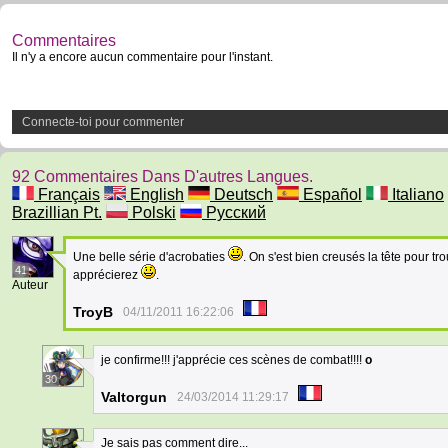
Commentaires
Il n'y a encore aucun commentaire pour l'instant.
Connecte-toi pour commenter
92 Commentaires Dans D'autres Langues.
Français
English
Deutsch
Español
Italiano
Brazillian Pt.
Polski
Русский
Une belle série d'acrobaties
. On s'est bien creusés la tête pour 
41
apprécierez
.
Auteur
TroyB
04/11/2011 16:22:06
je confirme!!! j'apprécie ces scènes de combat!!!!
o
30
Valtorgun
24/03/2014 11:29:17
Je sais pas comment dire...