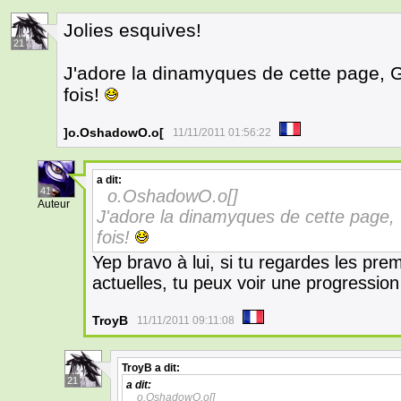
Jolies esquives!
21
J'adore la dinamyques de cette page, 
fois!
]o.OshadowO.o[
11/11/2011 01:56:22
a dit:
41
o.OshadowO.o[]
Auteur
J'adore la dinamyques de cette page,
fois!
Yep bravo à lui, si tu regardes les pre
actuelles, tu peux voir une progressio
TroyB
11/11/2011 09:11:08
TroyB
a dit:
21
a dit:
o.OshadowO.o[]