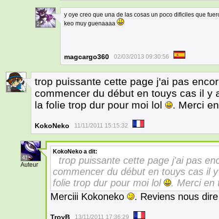
y oye creo que una de las cosas un poco dificiles que fuero
keo muy guenaaaa
2
magcargo360
02/03/2013 09:30:56
trop puissante cette page j'ai pas encor
1
commencer du début en touys cas il y a
la folie trop dur pour moi lol
. Merci en
KokoNeko
11/11/2011 15:15:32
KokoNeko
a dit:
41
trop puissante cette page j'ai pas en
Auteur
commencer du début en touys cas il y a
folie trop dur pour moi lol
. Merci en 
Merciii Kokoneko
. Reviens nous dire
TroyB
13/11/2011 17:36:29