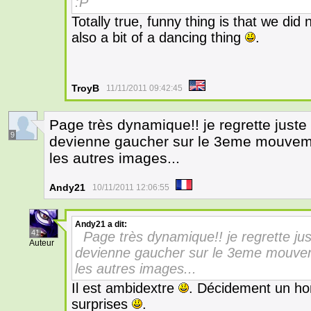
:P
Totally true, funny thing is that we did
also a bit of a dancing thing
.
TroyB
11/11/2011 09:42:45
Page très dynamique!! je regrette jus
9
devienne gaucher sur le 3eme mouvement
les autres images...
Andy21
10/11/2011 12:06:55
Andy21
a dit:
41
Page très dynamique!! je regrette j
Auteur
devienne gaucher sur le 3eme mouvemen
les autres images...
Il est ambidextre
. Décidement un ho
surprises
.