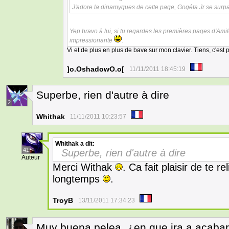
J'adore la dinamyques de cette page, Gogéta Jr se surp
Yep bravo à lui, si tu regardes les premières pages d'Amil
impressionante
.
Vi et de plus en plus de bave sur mon clavier. Tiens, c'est
]o.OshadowO.o[
11/11/2011 18:45:19
Superbe, rien d'autre à dire
2
Whithak
11/11/2011 10:23:57
Whithak
a dit:
41
Superbe, rien d'autre à dire
Auteur
Merci Withak
. Ca fait plaisir de te r
longtemps
.
TroyB
13/11/2011 17:34:23
Muy buena pelea, ¿en que ira a acaba