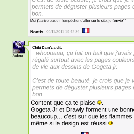
permets de déguster plusieurs pages d'
bon.
Moi j'aarive pas e m'empêcher d'aller sur le site, je t'envie^^
Noctis
09/11/2011 19:42:36
Chibi Dam'z
a dit:
41
whoooaaa, ça fait un bail que j'avais
Auteur
régalé surtout avec les pages couleu
de vie aux dessins de Gogeta jr.
C'est de toute beauté, je crois que je 
permets de déguster plusieurs pages d
bon.
Content que ça te plaise
.
Gogeta Jr et Drawly forment une bonne
beaucoup... c'est sur que les flammes 
même si le design est réussi
.