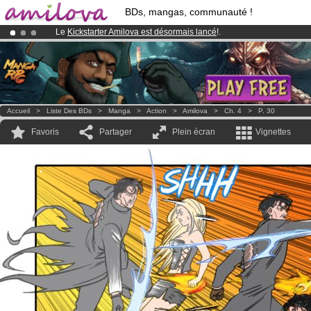
BDs, mangas, communauté !
Le
Kickstarter Amilova est désormais lancé
!.
Déjà 100000
membres
et 1000
BDs & Mangas
!
Abonnement premium: à partir de
3.95 euros
par mois !
Clique ici p
Accueil
>
Liste Des BDs
>
Manga
>
Action
>
Amilova
>
Ch. 4
>
P. 30
Favoris
Partager
Plein écran
Vignettes
.