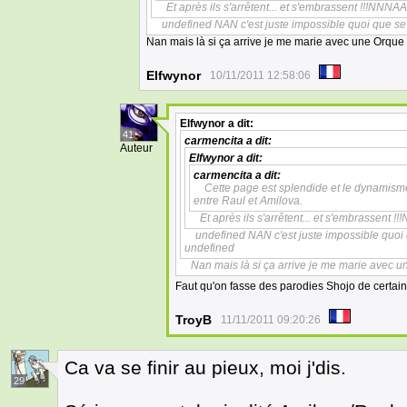
Et après ils s'arrêtent... et s'embrassent !!!NN
undefined NAN c'est juste impossible quoi que se
Nan mais là si ça arrive je me marie avec une Orque e
Elfwynor
10/11/2011 12:58:06
Elfwynor
a dit:
41
carmencita
a dit:
Auteur
Elfwynor
a dit:
carmencita
a dit:
Cette page est splendide et le dynamisme
entre Raul et Amilova.
Et après ils s'arrêtent... et s'embrassent
undefined NAN c'est juste impossible quoi 
undefined
Nan mais là si ça arrive je me marie avec u
Faut qu'on fasse des parodies Shojo de certa
TroyB
11/11/2011 09:20:26
Ca va se finir au pieux, moi j'dis.
29