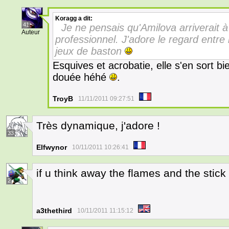
Koragg
a dit:
41
Je ne pensais qu'Amilova arriverait à
Auteur
professionnel. J'adore le regard entre
jeux de baston
Esquives et acrobatie, elle s'en sort b
douée héhé
.
TroyB
11/11/2011 09:27:51
Très dynamique, j'adore !
33
Elfwynor
10/11/2011 10:26:41
if u think away the flames and the stick 
2
a3thethird
10/11/2011 11:15:12