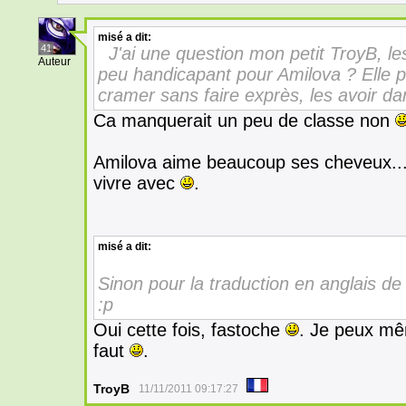
misé
a dit:
41
J'ai une question mon petit TroyB, le
Auteur
peu handicapant pour Amilova ? Elle peu
cramer sans faire exprès, les avoir da
Ca manquerait un peu de classe non
Amilova aime beaucoup ses cheveux... 
vivre avec
.
misé
a dit:
Sinon pour la traduction en anglais de
:p
Oui cette fois, fastoche
. Je peux mêm
faut
.
TroyB
11/11/2011 09:17:27