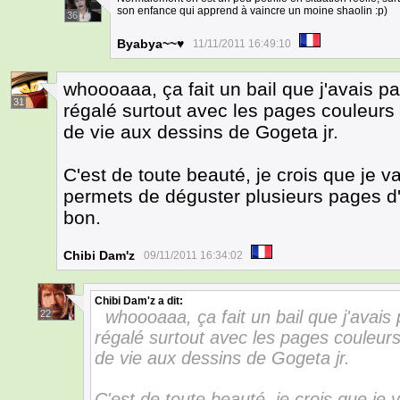
son enfance qui apprend à vaincre un moine shaolin :p)
36
Byabya~~♥
11/11/2011 16:49:10
whoooaaa, ça fait un bail que j'avais pa
31
régalé surtout avec les pages couleu
de vie aux dessins de Gogeta jr.
C'est de toute beauté, je crois que je v
permets de déguster plusieurs pages d'
bon.
Chibi Dam'z
09/11/2011 16:34:02
Chibi Dam'z
a dit:
whoooaaa, ça fait un bail que j'avais 
22
régalé surtout avec les pages couleu
de vie aux dessins de Gogeta jr.
C'est de toute beauté, je crois que je 