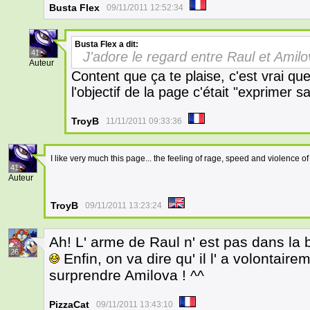
Busta Flex
09/11/2011 12:52:34
Busta Flex
a dit:
41
J'adore le regard entre Raul et Amil
Auteur
Content que ça te plaise, c'est vrai qu
l'objectif de la page c'était "exprimer
TroyB
11/11/2011 09:33:36
I like very much this page... the feeling of rage, speed and violence of 
41
Auteur
TroyB
09/11/2011 13:23:24
Ah! L' arme de Raul n' est pas dans la
26
Enfin, on va dire qu' il l' a volontai
surprendre Amilova ! ^^
PizzaCat
09/11/2011 13:43:10