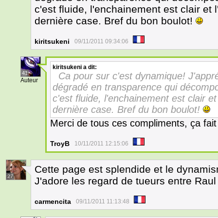
c'est fluide, l'enchainement est clair et 
dernière case. Bref du bon boulot!
kiritsukeni
09/11/2011 09:34:06
kiritsukeni
a dit:
41
Ca pour sur c'est dynamique! J'appréc
Auteur
dégradé en transparence qui décompos
c'est fluide, l'enchainement est clair et
dernière case. Bref du bon boulot!
Merci de tous ces compliments, ça fait p
TroyB
10/11/2011 12:15:06
Cette page est splendide et le dynamis
27
J'adore les regard de tueurs entre Raul
carmencita
09/11/2011 11:13:48