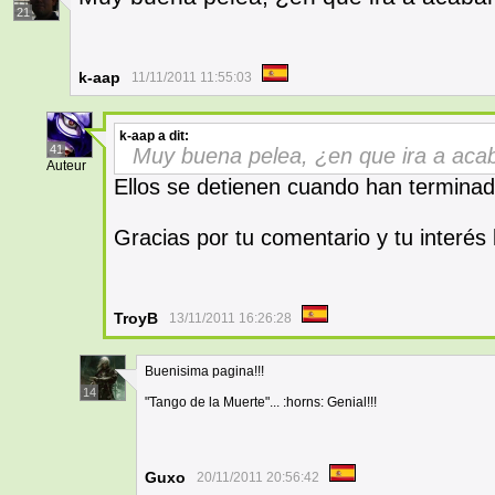
21
k-aap
11/11/2011 11:55:03
k-aap
a dit:
41
Muy buena pelea, ¿en que ira a aca
Auteur
Ellos se detienen cuando han terminado
Gracias por tu comentario y tu interés
TroyB
13/11/2011 16:26:28
Buenisima pagina!!!
14
"Tango de la Muerte"... :horns: Genial!!!
Guxo
20/11/2011 20:56:42