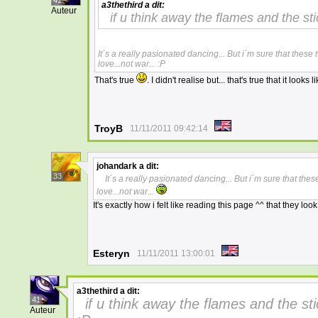
41
a3thethird
a dit:
Auteur
if u think away the flames and the sti
It´s a really pasionated dancing... But i´m sure that thes
love...not war... :P
That's true
. I didn't realise but... that's true that it loo
TroyB
11/11/2011 09:42:14
johandark
a dit:
33
It´s a really pasionated dancing... But i´m sure that the
love...not war...
It's exactly how i felt like reading this page ^^ that they l
Esteryn
11/11/2011 13:00:01
a3thethird
a dit:
41
if u think away the flames and the sti
Auteur