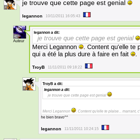
je trouve que cette page est genial
4
legannon
10/11/2011 16:05:43
legannon
a dit:
41
je trouve que cette page est genial
Auteur
Merci Legannon
. Content qu'elle te 
qui a été la plus dure à faire en fait
.
TroyB
11/11/2011 09:18:22
TroyB
a dit:
4
legannon
a dit:
je trouve que cette page est genial
Merci Legannon
. Content qu'elle te plaise... marrant, 
he bien bravo^^
legannon
11/11/2011 10:24:15