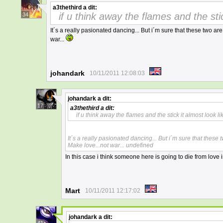
a3thethird
a dit:
if u think away the flames and the sti
34
It´s a really pasionated dancing... But i´m sure that these two ar
war...
johandark
10/11/2011 12:08:03
johandark
a dit:
17
a3thethird
a dit:
if u think away the flames and the stick it almost look 
It´s a really pasionated dancing... But i´m sure that these
Make love...not war... undefined
In this case i think someone here is going to die from love
Mart
10/11/2011 12:17:02
johandark
a dit: