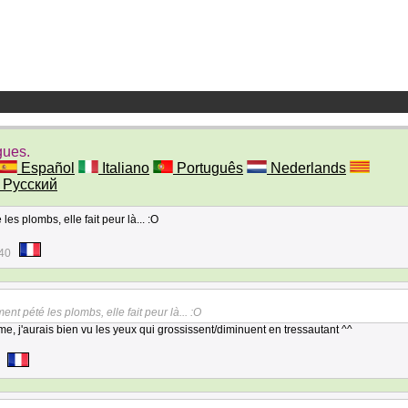
gues.
Español
Italiano
Português
Nederlands
Русский
es plombs, elle fait peur là... :O
:40
nt pété les plombs, elle fait peur là... :O
ime, j'aurais bien vu les yeux qui grossissent/diminuent en tressautant ^^