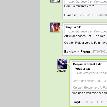
31
Une référence à un film connu
Heu... la mutante 2 ? ^^
Fladnag
26/10/2011 10:40:38
TroyB
a dit:
4
Une référence à un film connu
Au vu des cases 1 et 3, je dirais
Ou bien Retour vers le Futur (ave
Benjamin Freret
27/10/2011
Benjamin Freret
a dit:
41
TroyB
a dit:
Auteur
Une référence à un fil
Au vu des cases 1 et 3, je
Ou bien Retour vers le Fut
Non rien à voir avec ces fi
TroyB
27/10/2011 11:38