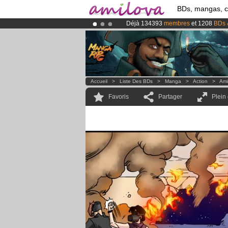
BDs, mangas, 
Déjà 134393
membres
et 1208
BDs 
Le
Kickstarter Amilova est désormais
Abonnement premium: à partir de
3.
Accueil
>
Liste Des BDs
>
Manga
>
Action
>
Ami
Favoris
Partager
Plein