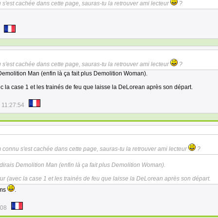
 s'est cachée dans cette page, sauras-tu la retrouver ami lecteur
?
 s'est cachée dans cette page, sauras-tu la retrouver ami lecteur
?
 Demolition Man (enfin là ça fait plus Demolition Woman).
c la case 1 et les trainés de feu que laisse la DeLorean après son départ.
 11:27:54
m connu s'est cachée dans cette page, sauras-tu la retrouver ami lecteur
?
 dirais Demolition Man (enfin là ça fait plus Demolition Woman).
ur (avec la case 1 et les trainés de feu que laisse la DeLorean après son départ.
lms
.
:08