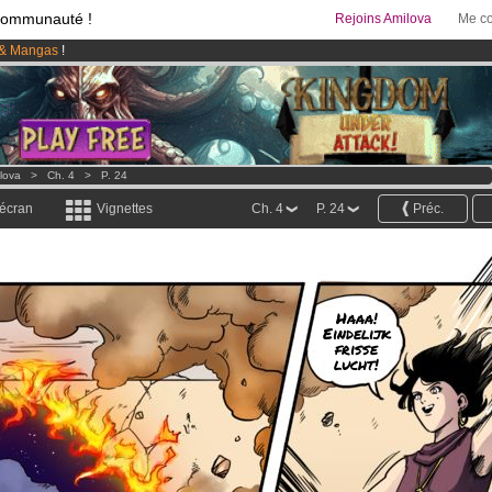
communauté !
Rejoins Amilova
Me co
& Mangas
!
 lancé
!.
95 euros
par mois !
Clique ici pour t'abonner
lova
>
Ch. 4
>
P. 24
 écran
Vignettes
Ch. 4
P. 24
Préc.
Haaa!
Eindelijk
frisse
lucht!