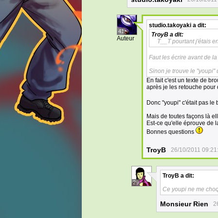
studio.takoyaki
a dit:
41
TroyB
a dit:
Auteur
T__T pourtant j'étais e
Faut les écrire avant de la
Sinon je trouve le "youpi"
En fait c'est un texte de b
après je les retouche pour q
Donc "youpi" c'était pas le
Mais de toutes façons là elle
Est-ce qu'elle éprouve de l
Bonnes questions
TroyB
26/10/2011 09:21
TroyB
a dit:
29
Ce youpi ne me choqu
Monsieur Rien
2