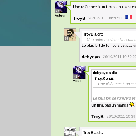
Une référence à un film connu s'est ca
41
Auteur
TroyB
26/10/2011 09:26:21
TroyB
a dit:
35
Une référence à un film connu
Le plus fort de l'univers est pas
debyoyo
26/10/2011 10:30:0
debyoyo
a dit:
41
TroyB
a dit:
Auteur
Une référence à un fil
Le plus fort de l'univers 
Un film, pas un manga
.
TroyB
26/10/2011 10:39
TroyB
a dit: