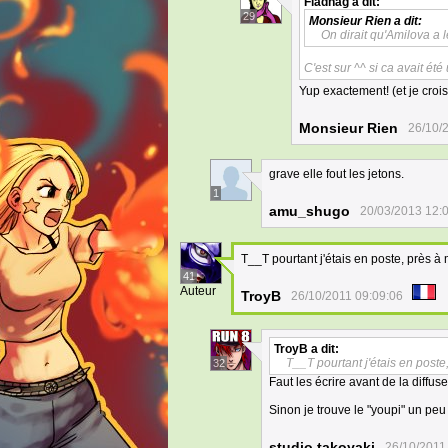
Fladnag
a dit:
29
Monsieur Rien
a dit:
On dirait qu'Amilova a l
C'est sur ^^ si ca avait ét
Yup exactement! (et je croi
Monsieur Rien
26/10/
grave elle fout les jetons.
1
amu_shugo
20/03/2013 12:
T__T pourtant j'étais en poste, près à
41
Auteur
TroyB
26/10/2011 09:09:06
TroyB
a dit:
T__T pourtant j'étais en poste
32
Faut les écrire avant de la diffuse
Sinon je trouve le "youpi" un peu
studio.takoyaki
26/10/2011