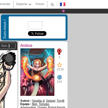
nnecter
Explorer
Forum
Suis-nous !
Amilova
Suiv.
3
2719
214
Auteur :
Gogéta Jr
,
Salagir
,
TroyB
Équipe :
fikiri
,
Tomoko
,
Adamantine
,
Drawly
,
Robot Panda