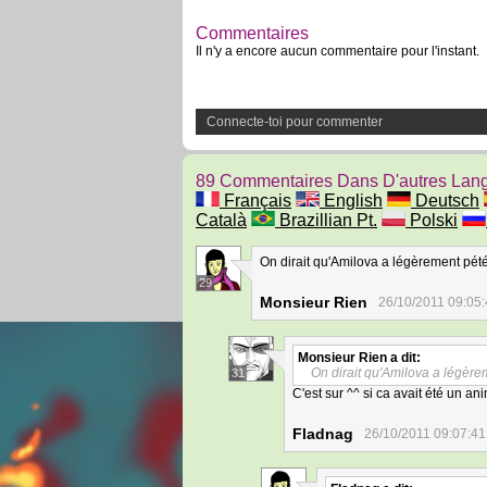
Commentaires
Il n'y a encore aucun commentaire pour l'instant.
Connecte-toi pour commenter
89 Commentaires Dans D'autres Lan
Français
English
Deutsch
Català
Brazillian Pt.
Polski
On dirait qu'Amilova a légèrement pété l
29
Monsieur Rien
26/10/2011 09:05
Monsieur Rien
a dit:
On dirait qu'Amilova a légèreme
31
C'est sur ^^ si ca avait été un an
Fladnag
26/10/2011 09:07:41