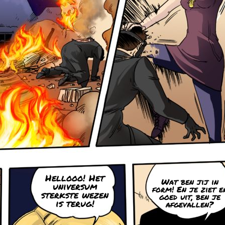
Hellooo! Het
Wat ben jij in
universum
form! En je ziet e
sterkste wezen
goed uit, ben je
is terug!
afgevallen?