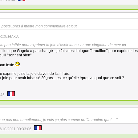
n poste, près à mettre mon commentaire et tout...
 diffuser xD.
 un peu faible pour exprimer la joie d'avoir tabasser une vingtaine de mec =p.
rouillon que Gogeta a pas changé... je fais des dialogue "brouillon" pour exprimer les
u'il "sonnent bien".
 bon texte
.
 exprime juste la joie d'avoir de l'air frais.
a joie pour avoir tabassé 20gars... est-ce qu'elle éprouve quoi que ce soit ?
:45
e pas personnellement, je vois ça plus comme un "la routine quoi.... "
6/10/2011 09:33:06