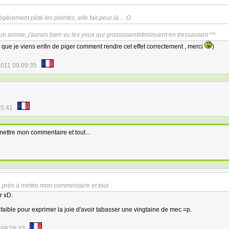
égèrement pété les plombs, elle fait peur là... :O
é un anime, j'aurais bien vu les yeux qui grossissent/diminuent en tressautant ^^
s que je viens enfin de piger comment rendre cet effet correctement , merci
)
2011 09:09:35
05:41
 mettre mon commentaire et tout...
, près à mettre mon commentaire et tout...
r xD.
 faible pour exprimer la joie d'avoir tabasser une vingtaine de mec =p.
 09:16:33