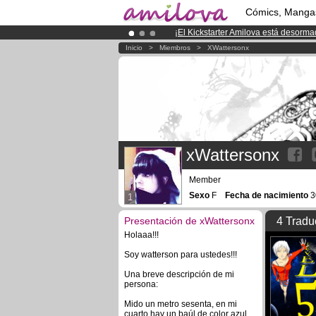
Cómics, Manga
¡
El Kickstarter Amilova está desorm
¡Ya tenemos 100000
miembros
y 10
Inicio
>
Miembros
>
XWattersonx
¡Conviertete en Premium por
3.95 e
xWattersonx
Member
Sexo
F
Fecha de nacimiento
3
1
Presentación de xWattersonx
4 Tradu
Holaaa!!!
Soy watterson para ustedes!!!
Una breve descripción de mi
persona:
Mido un metro sesenta, en mi
cuarto hay un baúl de color azul