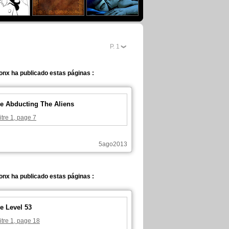
P.
1
nx ha publicado estas páginas :
e Abducting The Aliens
tre 1, page 7
5ago2013
nx ha publicado estas páginas :
e Level 53
tre 1, page 18