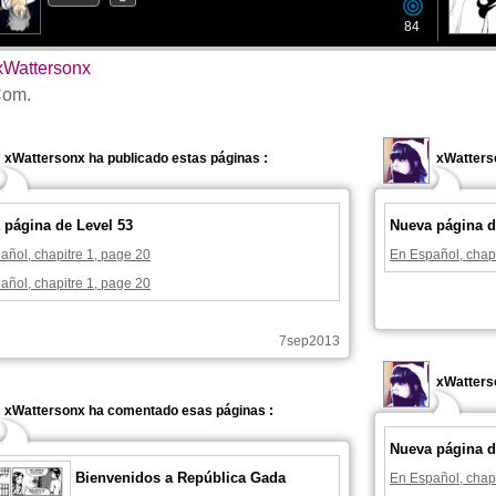
84
xWattersonx
om.
xWattersonx ha publicado estas páginas :
xWatterso
 página de Level 53
Nueva página d
añol, chapitre 1, page 20
En Español, chapi
añol, chapitre 1, page 20
7sep2013
xWatterso
xWattersonx ha comentado esas páginas :
Nueva página d
Bienvenidos a República Gada
En Español, chapi