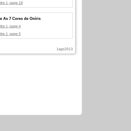
tre 1, page 18
e As 7 Cores de Oníris
tre 1, page 4
tre 1, page 5
1ago2013