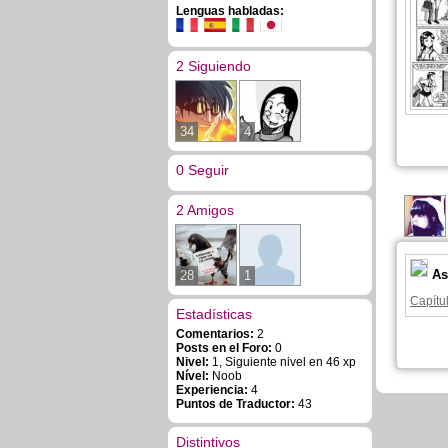
Lenguas habladas:
2 Siguiendo
34
4
0 Seguir
2 Amigos
As
28
1
Capítul
Estadísticas
Comentarios:
2
Posts en el Foro:
0
Nivel:
1, Siguiente nivel en 46 xp
Nível:
Noob
Experiencia:
4
Puntos de Traductor:
43
Distintivos