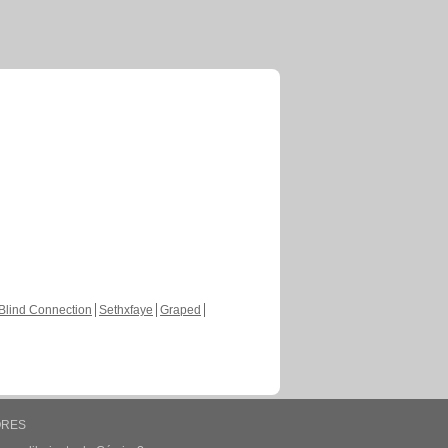
Blind Connection
Sethxfaye
Graped
ORES