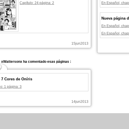
Capítulo: 24 página: 2
En Español, chapi
Nueva página d
En Español, chapi
En Español, chapi
15jun2013
xWattersonx ha comentado esas páginas :
 7 Cores de Oníris
o: 1 página: 3
14jun2013