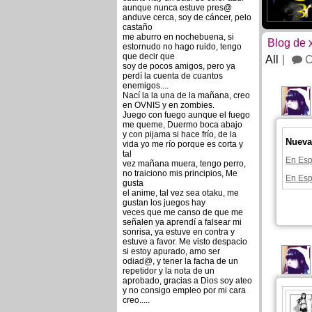
aunque nunca estuve pres@
anduve cerca, soy de cáncer, pelo
castaño
me aburro en nochebuena, si
Blog de 
estornudo no hago ruido, tengo
que decir que
All
C
soy de pocos amigos, pero ya
perdí la cuenta de cuantos
enemigos....
Nací la la una de la mañana, creo
en OVNIS y en zombies.
Juego con fuego aunque el fuego
me queme, Duermo boca abajo
y con pijama si hace frío, de la
Nueva
vida yo me río porque es corta y
tal
En Esp
vez mañana muera, tengo perro,
no traiciono mis principios, Me
En Esp
gusta
el anime, tal vez sea otaku, me
gustan los juegos hay
veces que me canso de que me
señalen ya aprendí a falsear mi
sonrisa, ya estuve en contra y
estuve a favor. Me visto despacio
si estoy apurado, amo ser
odiad@, y tener la facha de un
repetidor y la nota de un
aprobado, gracias a Dios soy ateo
y no consigo empleo por mi cara
creo.....