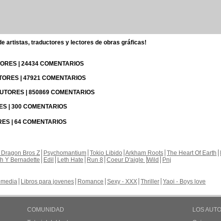
 artistas, traductores y lectores de obras gráficas!
UTORES | 24434 COMENTARIOS
UTORES | 47921 COMENTARIOS
 AUTORES | 850869 COMENTARIOS
RES | 300 COMENTARIOS
RES | 64 COMENTARIOS
 Dragon Bros Z
Psychomantium
Tokio Libido
Arkham Roots
The Heart Of Earth
th Y Bernadette
Edil
Leth Hate
Run 8
Coeur D'aigle
Wild
Pnj
media
Libros para jovenes
Romance
Sexy - XXX
Thriller
Yaoi - Boys love
COMUNIDAD
LOS AUT