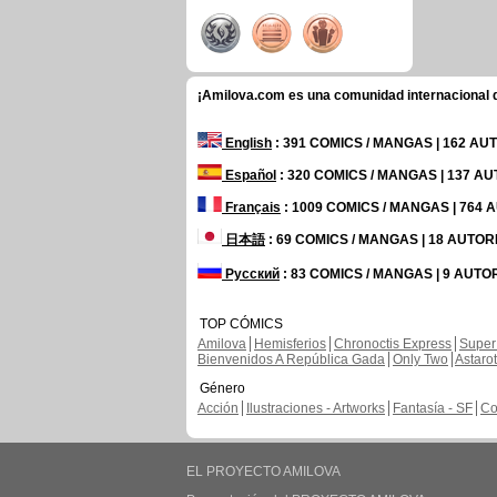
¡Amilova.com es una comunidad internacional de
English
: 391 COMICS / MANGAS | 162 A
Español
: 320 COMICS / MANGAS | 137 A
Français
: 1009 COMICS / MANGAS | 764
日本語
: 69 COMICS / MANGAS | 18 AUTO
Русский
: 83 COMICS / MANGAS | 9 AUTO
TOP CÓMICS
Amilova
Hemisferios
Chronoctis Express
Super
Bienvenidos A República Gada
Only Two
Astaro
Género
Acción
Ilustraciones - Artworks
Fantasía - SF
Co
EL PROYECTO AMILOVA