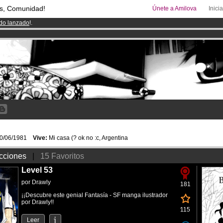
s, Comunidad!
Únete a Amilova
Inici
ado lanzado
!.
00
Cómics y Mangas!
.
uros
al mes!
Hazte Premium ya
0/06/1981
Vive:
Mi casa (? ok no :c, Argentina
cciones
|
15 Favoritos
Level 53
por
Drawly
181
¡¡Descubre este genial Fantasía - SF manga ilustrador
por Drawly!!
115
Leer