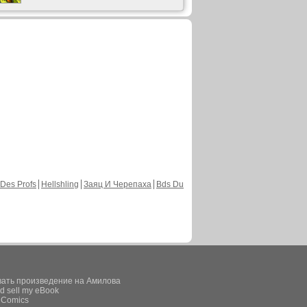
Des Profs
Hellshling
Заяц И Черепаха
Bds Du
вать произведение на Амилова
d sell my eBook
e Comics