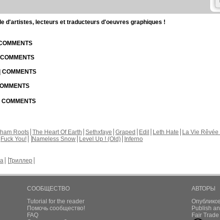
d'artistes, lecteurs et traducteurs d'oeuvres graphiques !
| COMMENTS
| COMMENTS
 | COMMENTS
 COMMENTS
 | COMMENTS
kham Roots
The Heart Of Earth
Sethxfaye
Graped
Edil
Leth Hate
La Vie Rêvée 
Fuck You!
Nameless Snow
Level Up ! (Old)
Inferno
а
Триллер
СООБЩЕСТВО
АВТОРЫ
Tutorial for the reader
Опублико
Помочь сообщество!
Publish an
FAQ
Fair Trad