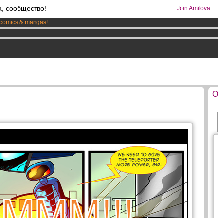
а, сообщество!
Join Amilova
comics & mangas!
.
os
per month !
Get membership now
O