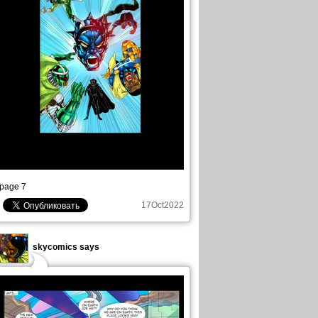
page 7
17Oct2022
skycomics says