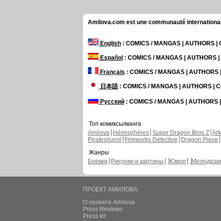
Amilova.com est une communauté internationale 
English
: COMICS / MANGAS | AUTHORS 
Español
: COMICS / MANGAS | AUTHORS 
Français
: COMICS / MANGAS | AUTHORS
日本語
: COMICS / MANGAS | AUTHORS |
Русский
: COMICS / MANGAS | AUTHORS
Топ комиксы/манга
Amilova
Hémisphères
Super Dragon Bros Z
Ar
Piratesourcil
Fireworks Detective
Dragon Piece
Жанры
Боевик
Рисунки и картины
Юмор
Мелодрам
ПРОЕКТ АМИЛОВА
О проекте Amilova
Press Reviews
Press kit