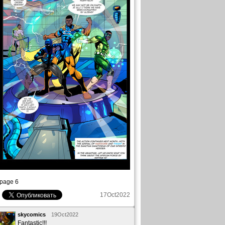
page 6
17Oct2022
skycomics
19Oct2022
Fantastic!!!