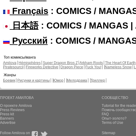
Français
: COMICS / MANGA
日本語
: COMICS / MANGAS 
Русский
: COMICS / MANGA
Топ комиксы/манга
Amilova
Hémisphères
Super Dragon Bros Z
Arkham Roots
The Heart Of Earth
Piratesourcil
Fireworks Detective
Dragon Piece
Fuck You!
Nameless Snow
L
Жанры
Боевик
Рисунки и картины
Юмор
Мелодрама
Триллер
ПРОЕКТ АМИЛОВА
СООБЩЕСТВО
О проекте Amilova
Tutorial for the reade
Press Reviews
Помочь сообщество
Press kit
FAQ
Banners
Опыт-золото?
Advertise
Terms of Use
Follow Amilova on
Sitemap