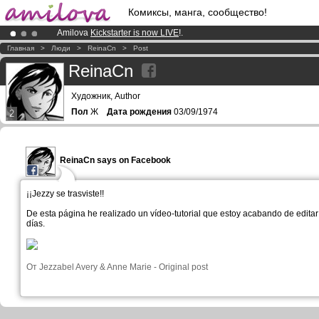
Комиксы, манга, сообщество!
Amilova
Kickstarter is now LIVE
!.
Premium membership from
3.95 euros
per month !
Get membership
Главная
>
Люди
>
ReinaCn
>
Post
Already 100000
members
and 1000
comics & mangas!
.
ReinaCn
Художник, Author
Пол
Ж
Дата рождения
03/09/1974
2
ReinaCn says on Facebook
¡¡Jezzy se trasviste!!
De esta página he realizado un vídeo-tutorial que estoy acabando de editar 
días.
От
Jezzabel Avery & Anne Marie
-
Original post