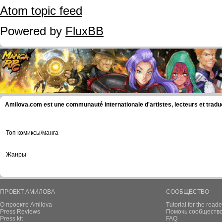
Atom topic feed
Powered by
FluxBB
Amilova.com est une communauté internationale d'artistes, lecteurs et tradu
Топ комиксы/манга
Жанры
ПРОЕКТ АМИЛОВА
СООБЩЕСТВО
О проекте Amilova
Tutorial for the reade
Press Reviews
Помочь сообщество
Press kit
FAQ