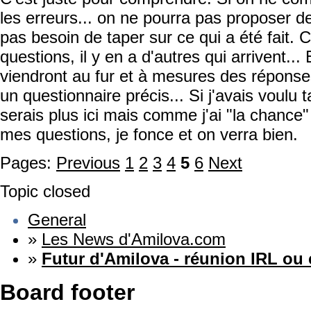
les erreurs... on ne pourra pas proposer de
pas besoin de taper sur ce qui a été fait. 
questions, il y en a d'autres qui arrivent...
viendront au fur et à mesures des réponses d
un questionnaire précis... Si j'avais voulu 
serais plus ici mais comme j'ai "la chance
mes questions, je fonce et on verra bien.
Pages:
Previous
1
2
3
4
5
6
Next
Topic closed
General
»
Les News d'Amilova.com
»
Futur d'Amilova - réunion IRL ou
Board footer