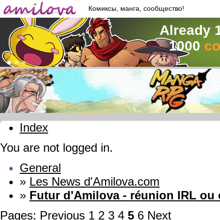
Комиксы, манга, сообщество!
Already 
1000
co
Index
You are not logged in.
General
»
Les News d'Amilova.com
»
Futur d'Amilova - réunion IRL ou
Pages:
Previous
1
2
3
4
5
6
Next