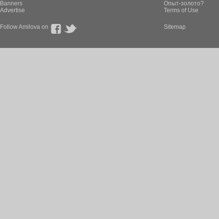
Banners
Опыт-золото?
Advertise
Terms of Use
Follow Amilova on
Sitemap