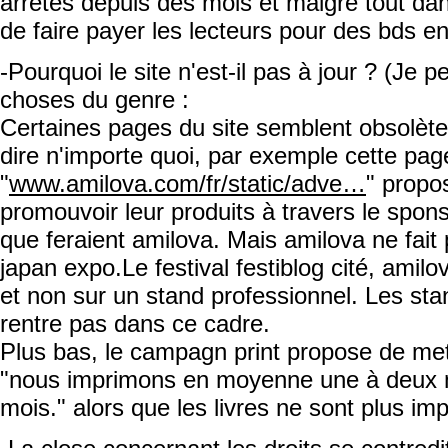
arrêtés depuis des mois et malgré tout da
de faire payer les lecteurs pour des bds en
-Pourquoi le site n'est-il pas à jour ? (Je
choses du genre :
Certaines pages du site semblent obsolète
dire n'importe quoi, par exemple cette pag
"
www.amilova.com/fr/static/adve…
" propo
promouvoir leur produits à travers le spons
que feraient amilova. Mais amilova ne fait p
japan expo.Le festival festiblog cité, amilov
et non sur un stand professionnel. Les st
rentre pas dans ce cadre.
Plus bas, le campagn print propose de mett
"nous imprimons en moyenne une à deux n
mois." alors que les livres ne sont plus im