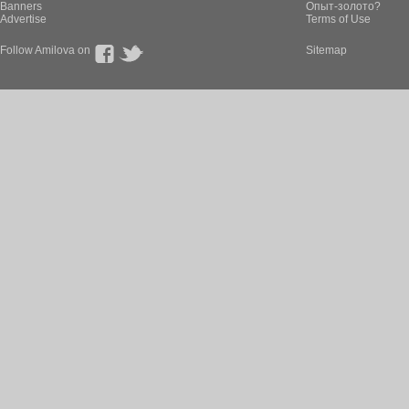
Banners
Опыт-золото?
Advertise
Terms of Use
Follow Amilova on
Sitemap