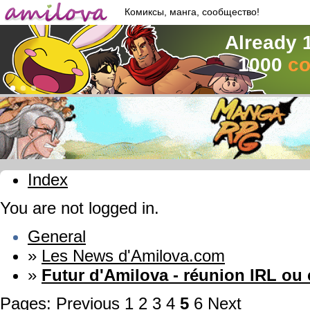
Комиксы, манга, сообщество!
Already 
1000
co
Index
You are not logged in.
General
»
Les News d'Amilova.com
»
Futur d'Amilova - réunion IRL ou
Pages:
Previous
1
2
3
4
5
6
Next