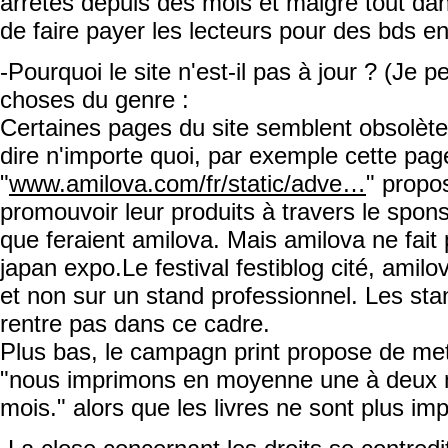
arrêtés depuis des mois et malgré tout da
de faire payer les lecteurs pour des bds en
-Pourquoi le site n'est-il pas à jour ? (Je
choses du genre :
Certaines pages du site semblent obsolète
dire n'importe quoi, par exemple cette pag
"
www.amilova.com/fr/static/adve…
" propo
promouvoir leur produits à travers le spons
que feraient amilova. Mais amilova ne fait p
japan expo.Le festival festiblog cité, amilov
et non sur un stand professionnel. Les st
rentre pas dans ce cadre.
Plus bas, le campagn print propose de mett
"nous imprimons en moyenne une à deux n
mois." alors que les livres ne sont plus im