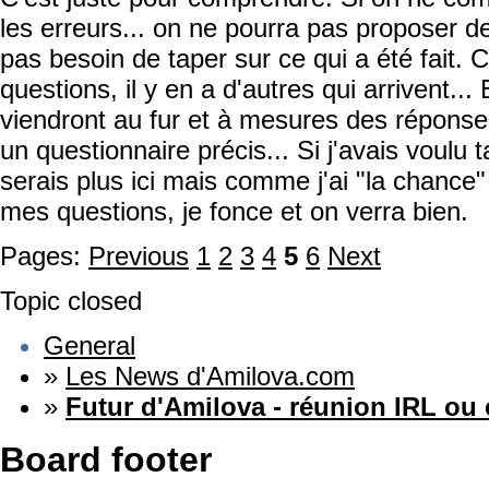
les erreurs... on ne pourra pas proposer de
pas besoin de taper sur ce qui a été fait. 
questions, il y en a d'autres qui arrivent...
viendront au fur et à mesures des réponses d
un questionnaire précis... Si j'avais voulu 
serais plus ici mais comme j'ai "la chance
mes questions, je fonce et on verra bien.
Pages:
Previous
1
2
3
4
5
6
Next
Topic closed
General
»
Les News d'Amilova.com
»
Futur d'Amilova - réunion IRL ou
Board footer