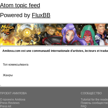
Atom topic feed
Powered by
FluxBB
Amilova.com est une communauté internationale d'artistes, lecteurs et tradu
Топ комиксы/манга
Жанры
ПРОЕКТ АМИЛОВА
СООБЩЕСТВО
О проекте Amilova
Tutorial for the reade
Press Reviews
Помочь сообщество
Press kit
FAQ