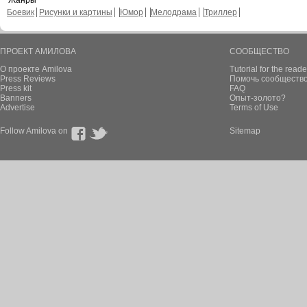
Жанры
Боевик
Рисунки и картины
Юмор
Мелодрама
Триллер
ПРОЕКТ АМИЛОВА
СООБЩЕСТВО
О проекте Amilova
Tutorial for the reade
Press Reviews
Помочь сообщество
Press kit
FAQ
Banners
Опыт-золото?
Advertise
Terms of Use
Follow Amilova on
Sitemap