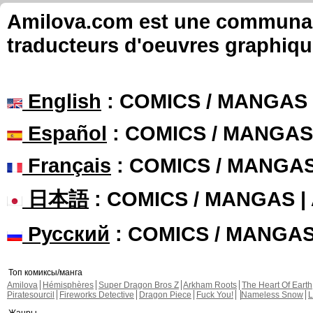
Amilova.com est une communauté
traducteurs d'oeuvres graphiqu
English
: COMICS / MANGAS
Español
: COMICS / MANGAS
Français
: COMICS / MANGA
日本語
: COMICS / MANGAS 
Русский
: COMICS / MANGA
Топ комиксы/манга
Amilova
Hémisphères
Super Dragon Bros Z
Arkham Roots
The Heart Of Earth
Piratesourcil
Fireworks Detective
Dragon Piece
Fuck You!
Nameless Snow
L