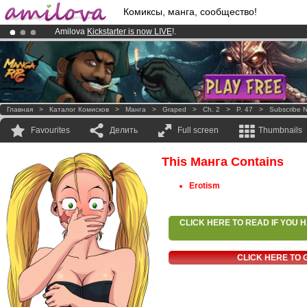
Комиксы, манга, сообщество!
Amilova
Kickstarter is now LIVE
!.
Already 100000
members
and 1000
comics & mangas!
.
Premium membership from
3.95 euros
per month !
Get membership
Главная
>
Каталог Комисков
>
Манга
>
Graped
>
Ch. 2
>
P. 47
>
Subscribe 
Favourites
Делить
Full screen
Thumbnails
This Манга Contains
Erotism
CLICK HERE TO READ IF YOU
CLICK HERE TO