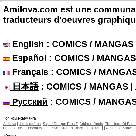
Amilova.com est une communauté
traducteurs d'oeuvres graphiqu
English
: COMICS / MANGAS
Español
: COMICS / MANGAS
Français
: COMICS / MANGA
日本語
: COMICS / MANGAS 
Русский
: COMICS / MANGA
Топ комиксы/манга
Amilova
Hémisphères
Super Dragon Bros Z
Arkham Roots
The Heart Of Earth
Piratesourcil
Fireworks Detective
Dragon Piece
Fuck You!
Nameless Snow
L