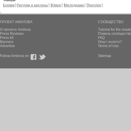
Жанры
Боевик
Рисунки и картины
Юмор
Мелодрама
Триллер
ПРОЕКТ АМИЛОВА
СООБЩЕСТВО
О проекте Amilova
Tutorial for the reade
Press Reviews
Помочь сообщество
Press kit
FAQ
Banners
Опыт-золото?
Advertise
Terms of Use
Follow Amilova on
Sitemap