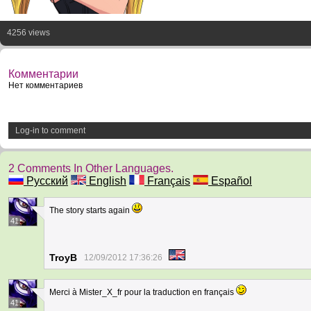
4256 views
Комментарии
Нет комментариев
Log-in to comment
2 Comments In Other Languages.
Русский
English
Français
Español
The story starts again
41
TroyB
12/09/2012 17:36:26
Merci à Mister_X_fr pour la traduction en français
41