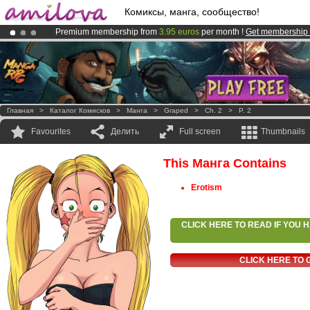
Комиксы, манга, сообщество!
Premium membership from
3.95 euros
per month !
Get membership
Already 100000
members
and 1000
comics & mangas!
.
Amilova
Kickstarter is now LIVE
!.
Главная
>
Каталог Комисков
>
Манга
>
Graped
>
Ch. 2
>
P. 2
Favourites
Делить
Full screen
Thumbnails
This Манга Contains
Erotism
CLICK HERE TO READ IF YOU
CLICK HERE TO