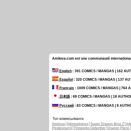
Amilova.com est une communauté internationale 
English
: 391 COMICS / MANGAS | 162 A
Español
: 320 COMICS / MANGAS | 137 A
Français
: 1009 COMICS / MANGAS | 764
日本語
: 69 COMICS / MANGAS | 18 AUTH
Русский
: 83 COMICS / MANGAS | 9 AUT
Топ комиксы/манга
Amilova
Hémisphères
Super Dragon Bros Z
Ar
Piratesourcil
Fireworks Detective
Dragon Piece