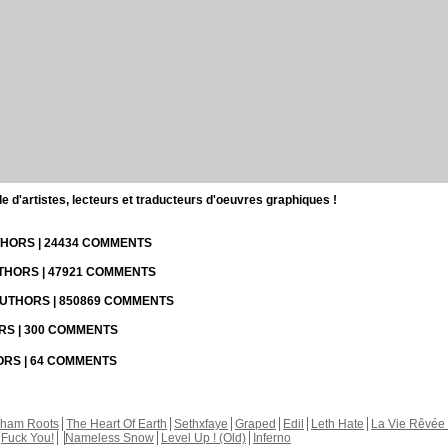
d'artistes, lecteurs et traducteurs d'oeuvres graphiques !
UTHORS | 24434 COMMENTS
UTHORS | 47921 COMMENTS
 AUTHORS | 850869 COMMENTS
ORS | 300 COMMENTS
HORS | 64 COMMENTS
kham Roots
The Heart Of Earth
Sethxfaye
Graped
Edil
Leth Hate
La Vie Rêvée 
Fuck You!
Nameless Snow
Level Up ! (Old)
Inferno