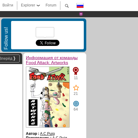
Войти
Explorer
Forum
Follow us!
Информация от команды
Вперёд
Food Attack: Artworks
11
21
64
Автор :
A.C.Puig