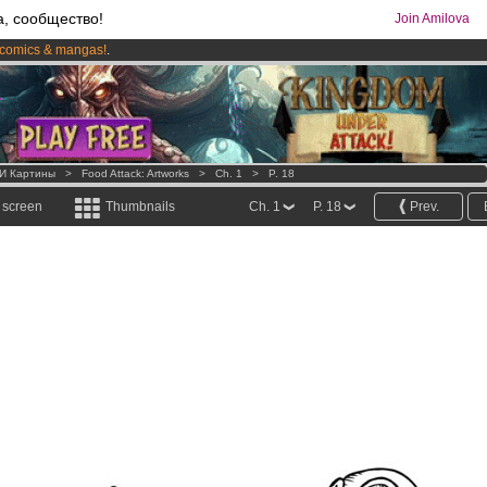
а, сообщество!
Join Amilova
comics & mangas!
.
os
per month !
Get membership now
 И Картины
>
Food Attack: Artworks
>
Ch. 1
>
P. 18
l screen
Thumbnails
Ch. 1
P. 18
Prev.