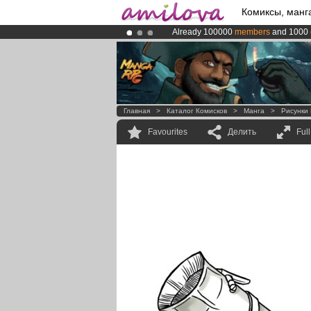
Комиксы, манг
Already 100000
members
and 1000
Premium membership from
3.95 eur
Amilova
Kickstarter is now LIVE
!.
Главная
>
Каталог Комисков
>
Манга
>
Рисунки
Favourites
Делить
Ful