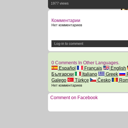
1977 views
Комментарии
Нет комментариев
Log-in to comment
0 Comments In Other Languages.
Español
Français
English
Български
Italiano
Greek
Galego
Türkçe
Česko
Rom
Нет комментариев
Comment on Facebook