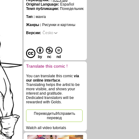
Переводчик: :
A.C.Puig
Original Language:
Español
Темп публикации:
Понедельник
Тип :
манга
Жанры :
Рисунки и картины
Версии:
Česko
by
nc
nd
Translate this comic !
You can translate this comic
via
our online interface
.
Translating helps the artist to be
more visible, and shows your
interest and gratitude.
Dedicated translators will be
rewarded with Golds.
Переводить/Исправить
перевод
Watch all video tutorials