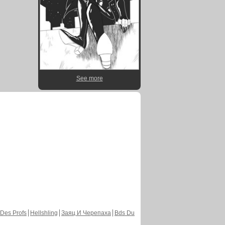
See more
Des Profs
Hellshling
Заяц И Черепаха
Bds Du