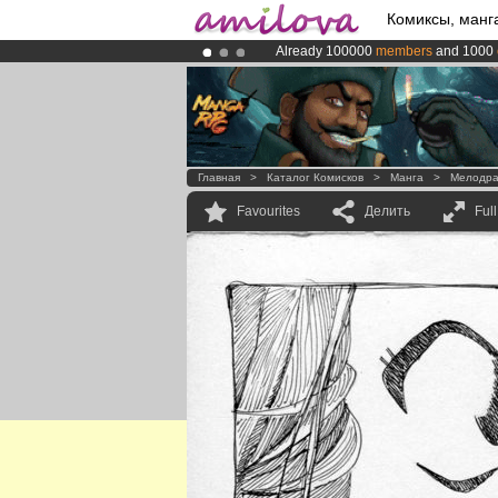
Комиксы, манг
Already 100000
members
and 1000
Amilova
Kickstarter is now LIVE
!.
Premium membership from
3.95 eur
Главная
>
Каталог Комисков
>
Манга
>
Мелодр
Favourites
Делить
Ful