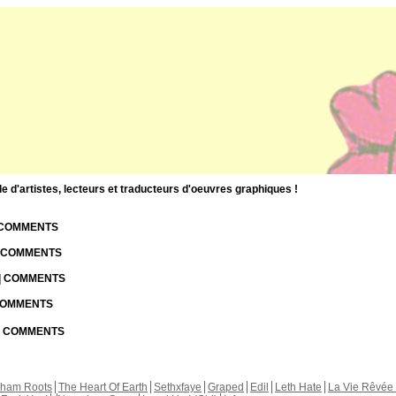
d'artistes, lecteurs et traducteurs d'oeuvres graphiques !
| COMMENTS
| COMMENTS
 | COMMENTS
 COMMENTS
 | COMMENTS
kham Roots
The Heart Of Earth
Sethxfaye
Graped
Edil
Leth Hate
La Vie Rêvée 