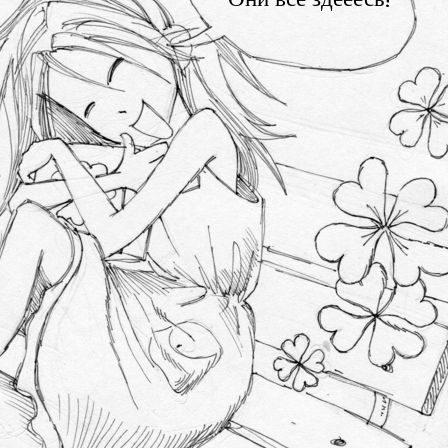
Они все здееесь!