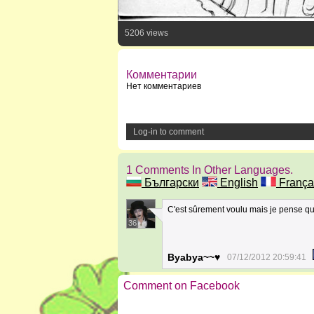
5206 views
Комментарии
Нет комментариев
Log-in to comment
1 Comments In Other Languages.
Български
English
França
C'est sûrement voulu mais je pense qu'
36
Byabya~~♥
07/12/2012 20:59:41
Comment on Facebook