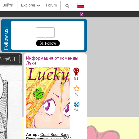
Войти
Explorer
Forum
Follow us!
Информация от команды
Вперёд
Лъки
81
76
54
Автор :
CrashBoomBang