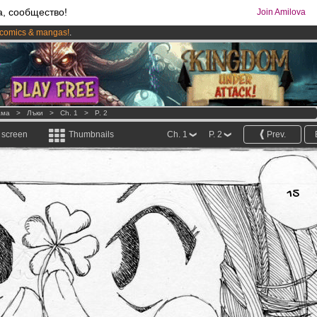
а, сообщество!
Join Amilova
comics & mangas!
.
os
per month !
Get membership now
ама
>
Лъки
>
Ch. 1
>
P. 2
l screen
Thumbnails
Ch. 1
P. 2
Prev.
15