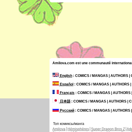
Amilova.com est une communauté internationale 
English
: COMICS / MANGAS | AUTHORS 
Español
: COMICS / MANGAS | AUTHORS 
Français
: COMICS / MANGAS | AUTHORS
日本語
: COMICS / MANGAS | AUTHORS |
Русский
: COMICS / MANGAS | AUTHORS
Топ комиксы/манга
Amilova
Hémisphères
Super Dragon Bros Z
Ar