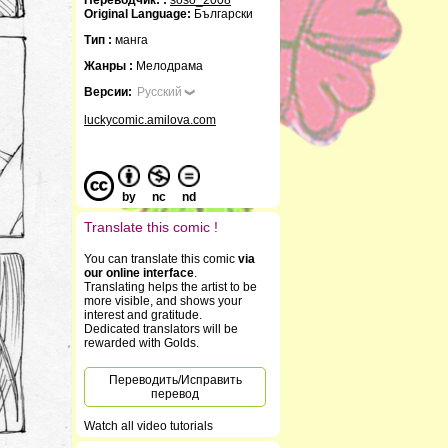
Переводчик: :
soso_2008
Original Language:
Български
Тип :
манга
Жанры :
Мелодрама
Версии:
Русский
luckycomic.amilova.com
by
nc
nd
Translate this comic !
You can translate this comic
via
our online interface
.
Translating helps the artist to be
more visible, and shows your
interest and gratitude.
Dedicated translators will be
rewarded with Golds.
Переводить/Исправить
перевод
Watch all video tutorials