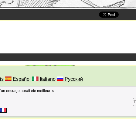
is
Español
Italiano
Русский
un encrage aurait été meilleur :s
T