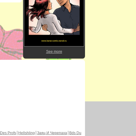
See more
Des Profs
Hellshling
Заяц И Черепаха
Bds Du