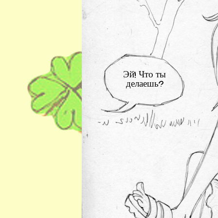
Эй! Что ты
делаешь?