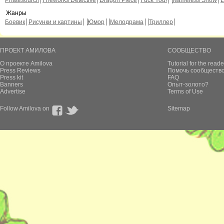
Piratesourcil
Fireworks Detective
Dragon Piece
Fuck You!
Nameless Snow
L
Жанры
Боевик
Рисунки и картины
Юмор
Мелодрама
Триллер
ПРОЕКТ АМИЛОВА
СООБЩЕСТВО
О проекте Amilova
Tutorial for the reade
Press Reviews
Помочь сообщество
Press kit
FAQ
Banners
Опыт-золото?
Advertise
Terms of Use
Follow Amilova on
Sitemap