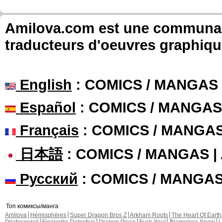
Amilova.com est une communauté
traducteurs d'oeuvres graphiqu
English
: COMICS / MANGAS
Español
: COMICS / MANGAS
Français
: COMICS / MANGA
日本語
: COMICS / MANGAS 
Русский
: COMICS / MANGA
Топ комиксы/манга
Amilova
Hémisphères
Super Dragon Bros Z
Arkham Roots
The Heart Of Earth