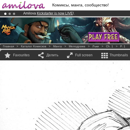
Комиксы, манга, сообщество!
Amilova
Kickstarter is now LIVE
!.
Premium membership from
3.95 euros
per month !
Get membership
Already 100000
members
and 1000
comics & mangas!
.
Главная
>
Каталог Комисков
>
Манга
>
Мелодрама
>
Лъки
>
Ch. 1
>
P. 1
Favourites
Делить
Full screen
Thumbnails