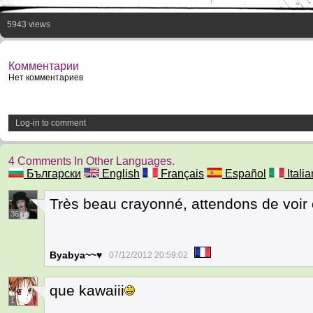
5943 views
Комментарии
Нет комментариев
Log-in to comment
4 Comments In Other Languages.
Български
English
Français
Español
Itali
Très beau crayonné, attendons de voir 
36
Byabya~~♥
07/12/2012 20:59:02
que kawaiii
1