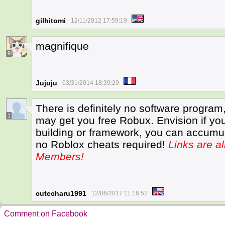
gilhitomi
12/11/2012 17:59:19
magnifique
9
Jujuju
03/31/2014 18:39:29
There is definitely no software program,
1
may get you free Robux. Envision if yo
building or framework, you can accumul
no Roblox cheats required!
Links are a
Members!
cutecharu1991
12/06/2017 11:18:52
Comment on Facebook