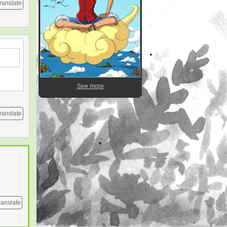
ranslate
See more
ranslate
ranslate