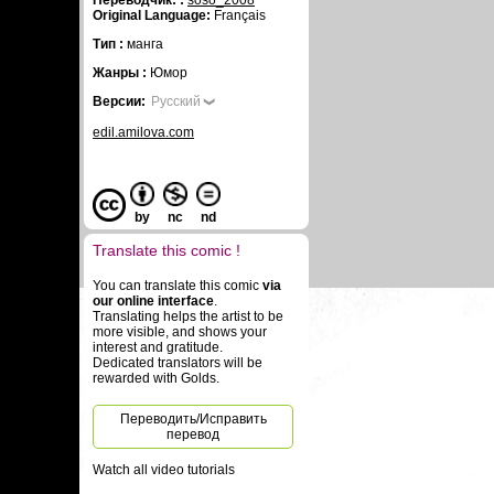
Переводчик: :
soso_2008
Original Language:
Français
Тип :
манга
Жанры :
Юмор
Версии:
Русский
edil.amilova.com
by
nc
nd
Translate this comic !
You can translate this comic
via
our online interface
.
Translating helps the artist to be
more visible, and shows your
interest and gratitude.
Dedicated translators will be
rewarded with Golds.
Переводить/Исправить
перевод
Watch all video tutorials