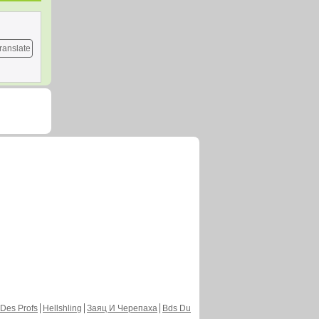
ranslate
Des Profs
Hellshling
Заяц И Черепаха
Bds Du