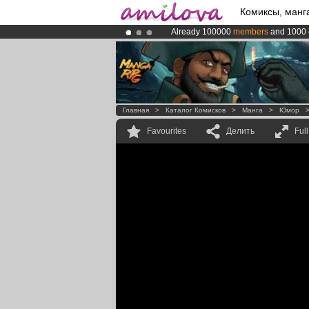
Комиксы, манг
Already 100000
members
and 1000
Amilova
Kickstarter is now LIVE
!.
Premium membership from
3.95 eur
Главная
>
Каталог Комисков
>
Манга
>
Юмор
Favourites
Делить
Ful