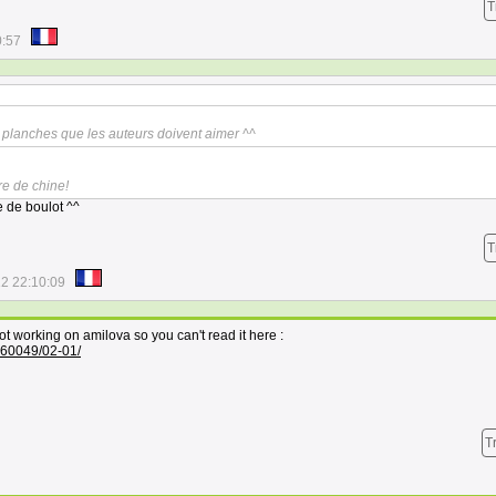
T
0:57
e planches que les auteurs doivent aimer ^^
re de chine!
e de boulot ^^
T
2 22:10:09
not working on amilova so you can't read it here :
560049/02-01/
T