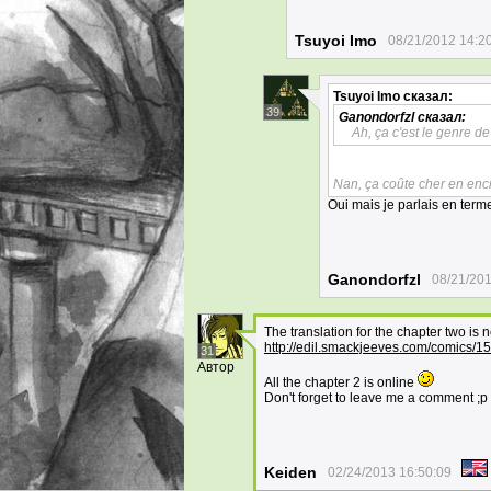
Tsuyoi Imo
08/21/2012 14:2
Tsuyoi Imo
сказал:
39
Ganondorfzl
сказал:
Ah, ça c'est le genre d
Nan, ça coûte cher en enc
Oui mais je parlais en term
Ganondorfzl
08/21/201
The translation for the chapter two is 
http://edil.smackjeeves.com/comics/1
31
Автор
All the chapter 2 is online
Don't forget to leave me a comment ;p
Keiden
02/24/2013 16:50:09