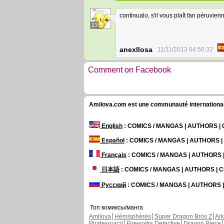
continualo, s'il vous plaît fan péruvi
13
anexllosa
11/11/2013 04:50:32
Comment on Facebook
Amilova.com est une communauté internationale 
English
: COMICS / MANGAS | AUTHORS 
Español
: COMICS / MANGAS | AUTHORS 
Français
: COMICS / MANGAS | AUTHORS
日本語
: COMICS / MANGAS | AUTHORS |
Русский
: COMICS / MANGAS | AUTHORS
Топ комиксы/манга
Amilova
Hémisphères
Super Dragon Bros Z
Ar
Piratesourcil
Fireworks Detective
Dragon Piece