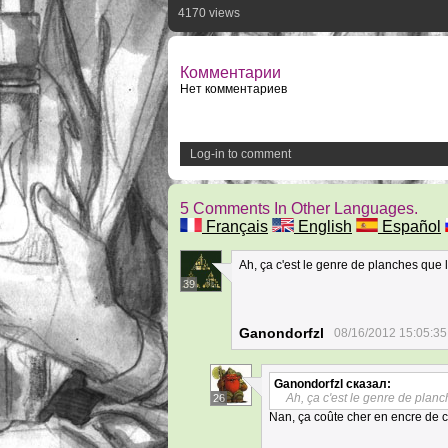
4170 views
Комментарии
Нет комментариев
Log-in to comment
5 Comments In Other Languages.
Français
English
Español
Ah, ça c'est le genre de planches que 
39
Ganondorfzl
08/16/2012 15:05:35
Ganondorfzl
сказал:
Ah, ça c'est le genre de plan
26
Nan, ça coûte cher en encre de c