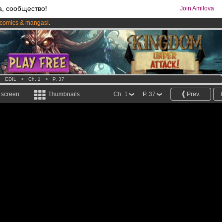
а, сообщество!
Join Amilova
comics & mangas!
.
os
per month !
Get membership now
>
EDIL
>
Ch. 1
>
P. 37
l screen
Thumbnails
Ch. 1
P. 37
Prev.