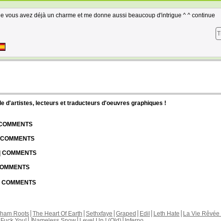
enne vous avez déjà un charme et me donne aussi beaucoup d'intrigue ^ ^ continue
T
d'artistes, lecteurs et traducteurs d'oeuvres graphiques !
| COMMENTS
| COMMENTS
 | COMMENTS
 COMMENTS
 | COMMENTS
kham Roots
The Heart Of Earth
Sethxfaye
Graped
Edil
Leth Hate
La Vie Rêvée 
Fuck You!
Nameless Snow
Level Up ! (Old)
Inferno