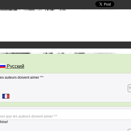
Русский
les auteurs doivent aimer ^^
T
ches que les auteurs doivent aimer ^^
hine!