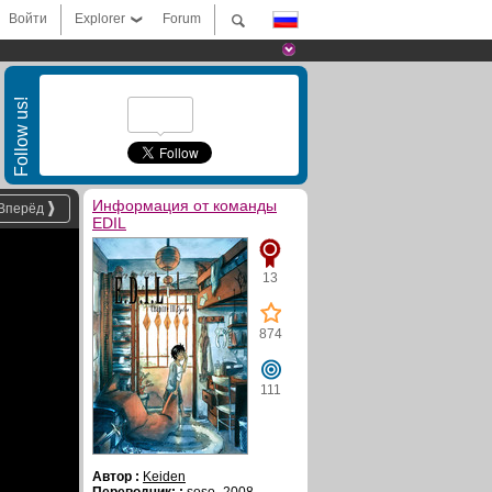
Войти
Explorer
Forum
Follow us!
Информация от команды
Вперёд
EDIL
13
874
111
Автор :
Keiden