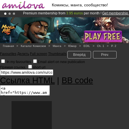
Комиксы, манга, сообщество!
Premium membership from
3.95 euros
per month !
Get membership
Already 100000
members
and 1000
comics & mangas!
.
Amilova
Kickstarter is now LIVE
!.
Главная
>
Каталог Комисков
>
Манга
>
Юмор
>
EDIL
>
Ch. 1
>
P. 2
Favourites
Делить
Full screen
Thumbnails
Вперёд
Prev.
In my favourites
Email alert on new publication
Прямая ссылка.
short url
Ссылка HTML
|
BB code