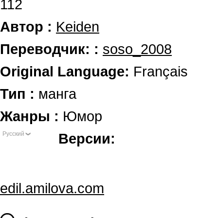
112
Автор :
Keiden
Переводчик: :
soso_2008
Original Language:
Français
Тип :
манга
Жанры :
Юмор
Русский
Версии:
edil.amilova.com