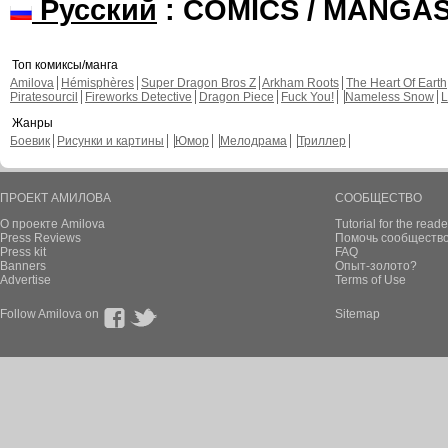
Русский
: COMICS / MANGA
Топ комиксы/манга
Amilova
Hémisphères
Super Dragon Bros Z
Arkham Roots
The Heart Of Earth
Piratesourcil
Fireworks Detective
Dragon Piece
Fuck You!
Nameless Snow
L
Жанры
Боевик
Рисунки и картины
Юмор
Мелодрама
Триллер
ПРОЕКТ АМИЛОВА
СООБЩЕСТВО
О проекте Amilova
Tutorial for the reade
Press Reviews
Помочь сообщество
Press kit
FAQ
Banners
Опыт-золото?
Advertise
Terms of Use
Follow Amilova on
Sitemap