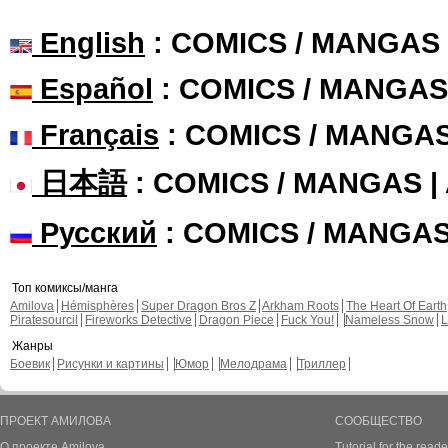
English
: COMICS / MANGAS
Español
: COMICS / MANGAS
Français
: COMICS / MANGA
日本語
: COMICS / MANGAS 
Русский
: COMICS / MANGA
Топ комиксы/манга
Amilova
Hémisphères
Super Dragon Bros Z
Arkham Roots
The Heart Of Earth
Piratesourcil
Fireworks Detective
Dragon Piece
Fuck You!
Nameless Snow
L
Жанры
Боевик
Рисунки и картины
Юмор
Мелодрама
Триллер
ПРОЕКТ АМИЛОВА
СООБЩЕСТВО
О проекте Amilova
Tutorial for the reade