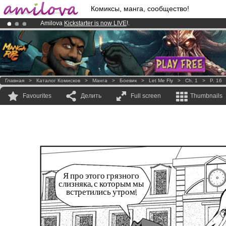
Комиксы, манга, сообщество!
Amilova
Kickstarter is now LIVE
!.
Premium membership from
3.95 euros
per month !
Get membership
Already 100000
members
and 1000
comics & mangas!
.
Главная
>
Каталог Комисков
>
Манга
>
Боевик
>
Let Me Fly
>
Ch. 1
>
P. 16
Favourites
Делить
Full screen
Thumbnails
Я про этого грязного
слизняка, с которым мы
встретились утром!