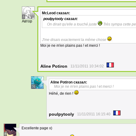
McLeod
сказал:
8
poulpytooly
сказал:
Автор
On dirait qu'elle a touché juste
Très sympa cette pet
J'me disais exactement la même chose
.
Moi je ne m'en plains pas ! et merci !
Aline Potiron
11/11/2011 10:34:02
Aline Potiron
сказал:
Moi je ne m'en plains pas ! et merci !
31
Héhé, de rien !
poulpytooly
11/11/2011 16:15:40
Excellente page x)
8