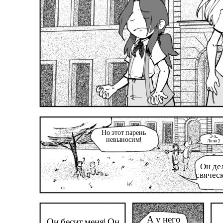
Но этот парень
Э-э...
невыносим!
Лили ?
Он дел
свяческ
А у него
Он бесит меня! Он