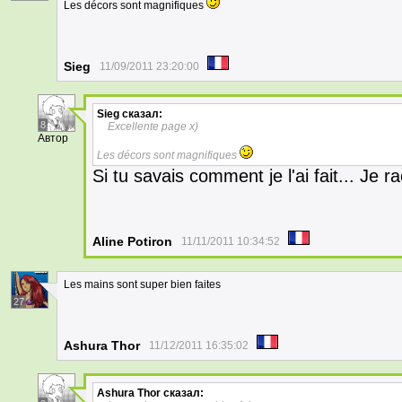
Les décors sont magnifiques
Sieg
11/09/2011 23:20:00
Sieg
сказал:
8
Excellente page x)
Автор
Les décors sont magnifiques
Si tu savais comment je l'ai fait... Je r
Aline Potiron
11/11/2011 10:34:52
Les mains sont super bien faites
27
Ashura Thor
11/12/2011 16:35:02
Ashura Thor
сказал: