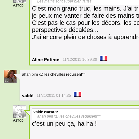
8
Les mains sont super bien faites
Автор
C'est mon grand truc, les mains. J'ai t
je peux me vanter de faire des mains t
C'est pas le cas pour les décors, les 
perspectives décalées...
J'ai encore plein de choses à apprendr
Aline Potiron
11/12/2011 16:39:30
ahah bim xD les chevilles reduisent^^
28
valdé
11/21/2011 01:14:35
valdé
сказал:
8
ahah bim xD les chevilles reduisent^^
Автор
c'est un peu ça, ha ha !