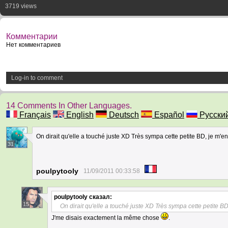
3719 views
Комментарии
Нет комментариев
Log-in to comment
14 Comments In Other Languages.
Français
English
Deutsch
Español
Русски
On dirait qu'elle a touché juste XD Très sympa cette petite BD, je m'en
31
poulpytooly
11/09/2011 00:33:58
poulpytooly
сказал:
15
On dirait qu'elle a touché juste XD Très sympa cette petite BD
J'me disais exactement la même chose
.