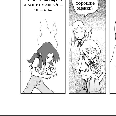
хорошие
дразнит меня! Он...
оценки?
он... он...