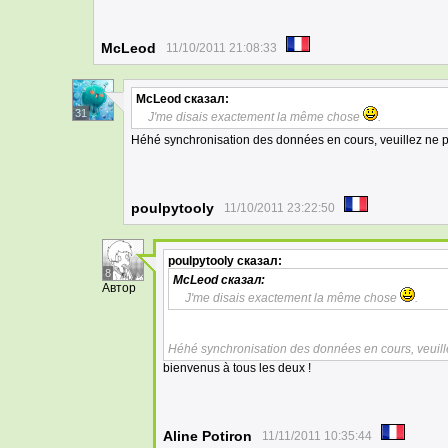
McLeod
11/10/2011 21:08:33
McLeod
сказал:
31
J'me disais exactement la même chose
.
Héhé synchronisation des données en cours, veuillez ne pa
poulpytooly
11/10/2011 23:22:50
poulpytooly
сказал:
8
McLeod
сказал:
Автор
J'me disais exactement la même chose
.
Héhé synchronisation des données en cours, veuille
bienvenus à tous les deux !
Aline Potiron
11/11/2011 10:35:44