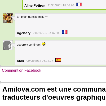
Aline Potiron
11/21/2011 18:46:20
En plein dans le mille ^^
19
Agenory
01/02/2012 15:57:46
espero y continue!!
1
btok
09/08/2012 06:18:27
Comment on Facebook
Amilova.com est une communauté
traducteurs d'oeuvres graphiqu