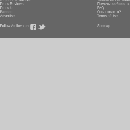
Press Reviews
Помочь сообщество
Press kit
FAQ
Banners
Опыт-золото?
Advertise
Terms of Use
Follow Amilova on
Sitemap