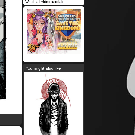
Watch all video tutorials
You might also like