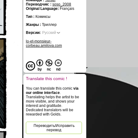
Команда :
Yeniel
Переводчик: :
soso_2008
Original Language:
Français
Тип :
Комиксы
Жанры :
Триллер
Версии:
Русский
lo-et-monsieur-
corbeau.amilova.com
by
nc
nd
Translate this comic !
You can translate this comic
via
our online interface
.
Translating helps the artist to be
more visible, and shows your
interest and gratitude.
Dedicated translators will be
rewarded with Golds.
Переводить/Исправить
перевод