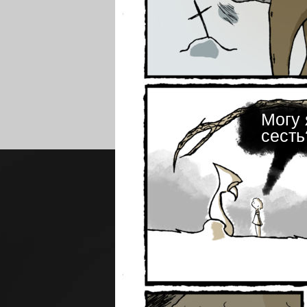
Могу 
сесть