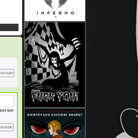
ranslate
t pas que
ranslate