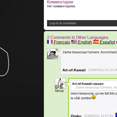
Комментарии
Нет комментариев
Log-in to comment
2 Comments In Other Languages.
Français
English
Español
J'aime beaucoup l'univers. Accrochant,
20
Art-of-Kawaii
11/06/2011 01:10:1
Art-of-Kawaii
сказал:
7
J'aime beaucoup l'univers. Ac
Автор
merci beaucoup, ça me fait très p
le côté sombre
Oraku
11/06/2011 12:27:31