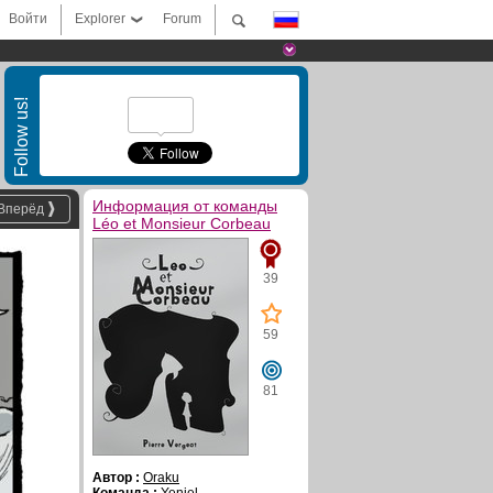
Войти
Explorer
Forum
Follow us!
Информация от команды
Вперёд
Léo et Monsieur Corbeau
39
59
81
Автор :
Oraku