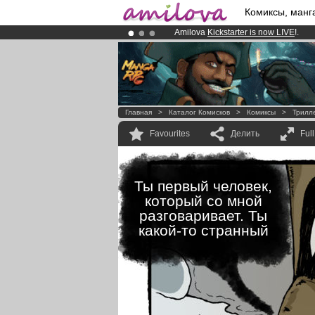
Комиксы, манг
Amilova
Kickstarter is now LIVE
!.
Already 100000
members
and 1000
Premium membership from
3.95 eur
Главная
>
Каталог Комисков
>
Комиксы
>
Трилл
Favourites
Делить
Ful
Ты первый человек,
который со мной
разговаривает. Ты
какой-то странный