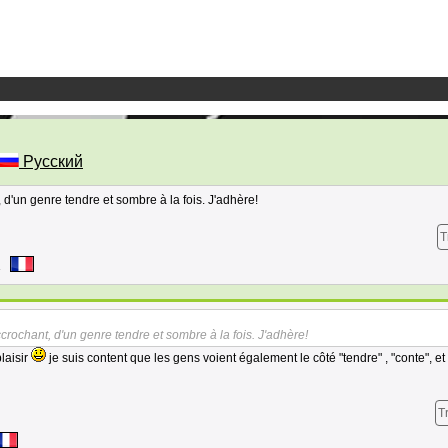
Русский
 d'un genre tendre et sombre à la fois. J'adhère!
T
4
crochant, d'un genre tendre et sombre à la fois. J'adhère!
laisir
je suis content que les gens voient également le côté "tendre" , "conte", e
T