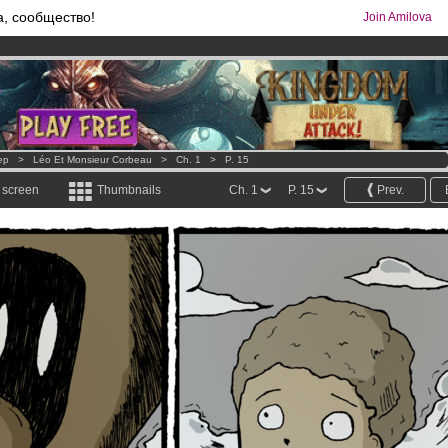
а, сообщество!
Join Amilova
comics & mangas!
.
os
per month !
Get membership now
ер
>
Léo Et Monsieur Corbeau
>
Ch. 1
>
P. 15
l screen
Thumbnails
Ch. 1
P. 15
Prev.