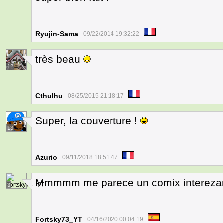
Ryujin-Sama
09/22/2014 19:32:22
très beau
12
Cthulhu
08/25/2015 21:18:17
Super, la couverture !
13
Azurio
09/11/2018 18:51:47
Mmmmm me parece un comix interezan
3
Fortsky73_YT
04/16/2020 00:04:19