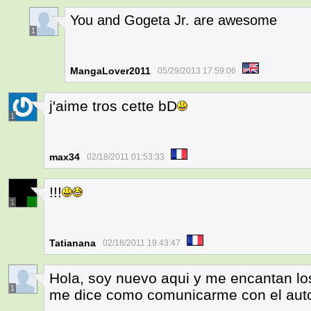
You and Gogeta Jr. are awesome
1
MangaLover2011
05/29/2013 17:59:06
j'aime tros cette bD
1
max34
02/18/2011 01:53:33
!!!
1
Tatianana
02/18/2011 19:43:47
Hola, soy nuevo aqui y me encantan los
1
me dice como comunicarme con el aut