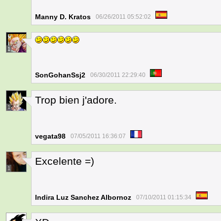
Manny D. Kratos
06/26/2011 05:52:02
1
SonGohanSsj2
06/30/2011 22:29:40
Trop bien j'adore.
1
vegata98
07/05/2011 16:36:07
Excelente =)
1
Indira Luz Sanchez Albornoz
07/10/2011 01:15:34