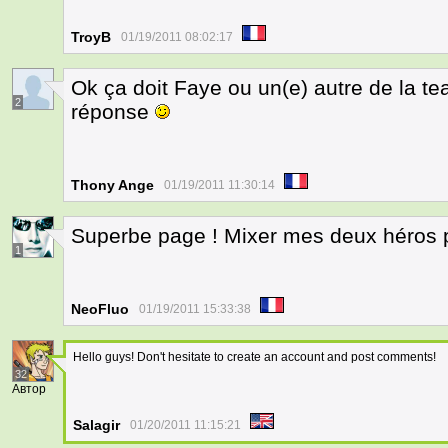
TroyB
01/19/2011 08:02:17
Ok ça doit Faye ou un(e) autre de la 
2
réponse
Thony Ange
01/19/2011 11:30:14
Superbe page ! Mixer mes deux héros pr
1
NeoFluo
01/19/2011 15:33:38
Hello guys! Don't hesitate to create an account and post comments!
32
Автор
Salagir
01/20/2011 11:15:21