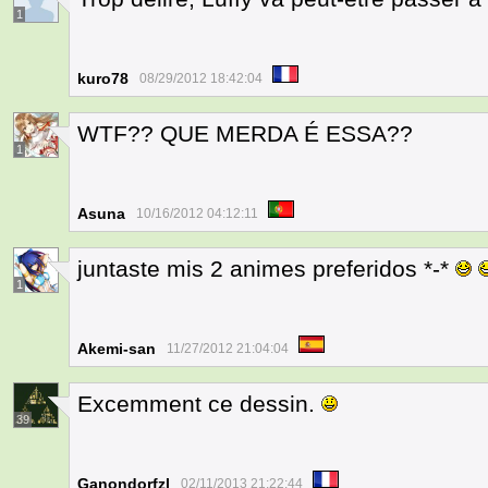
1
kuro78
08/29/2012 18:42:04
WTF?? QUE MERDA É ESSA??
1
Asuna
10/16/2012 04:12:11
juntaste mis 2 animes preferidos *-*
1
Akemi-san
11/27/2012 21:04:04
Excemment ce dessin.
39
Ganondorfzl
02/11/2013 21:22:44