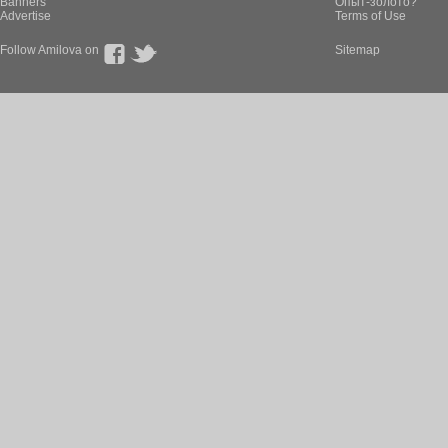
Banners
Опыт-золото?
Advertise
Terms of Use
Follow Amilova on
Sitemap