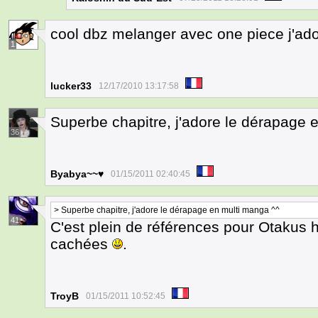
cool dbz melanger avec one piece j'ad
1
lucker33
12/17/2010 13:17:58
Superbe chapitre, j'adore le dérapage 
36
Byabya~~♥
01/15/2011 02:40:45
> Superbe chapitre, j'adore le dérapage en multi manga ^^
41
C'est plein de références pour Otakus
cachées
.
TroyB
01/15/2011 10:52:45