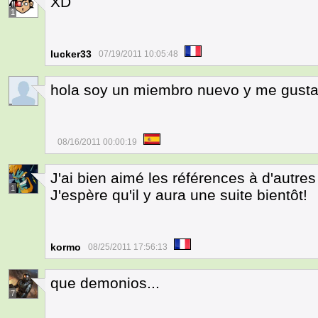
XD
1
lucker33
07/19/2011 10:05:48
hola soy un miembro nuevo y me gusta 
08/16/2011 00:00:19
J'ai bien aimé les références à d'autre
1
J'espère qu'il y aura une suite bientôt!
kormo
08/25/2011 17:56:13
que demonios...
7