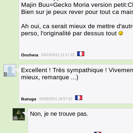
Majin Buu=Gecko Moria version petit:Ch
Bien sur je peux rever pour tout ca mais 
Ah oui, ca serait mieux de mettre d'aut
perso, l'originalité par dessus tout
Onchera
03/23/2011 21:17:32
Excellent ! Très sympathique ! Vivemen
1
mieux, remarque ...)
Ikaruga
03/28/2011 16:57:02
Non, je ne trouve pas.
39