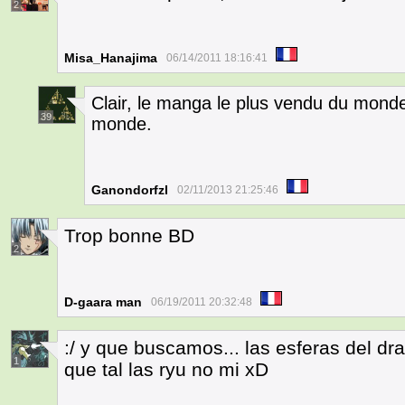
2
Misa_Hanajima
06/14/2011 18:16:41
Clair, le manga le plus vendu du mond
39
monde.
Ganondorfzl
02/11/2013 21:25:46
Trop bonne BD
2
D-gaara man
06/19/2011 20:32:48
:/ y que buscamos... las esferas del dr
1
que tal las ryu no mi xD