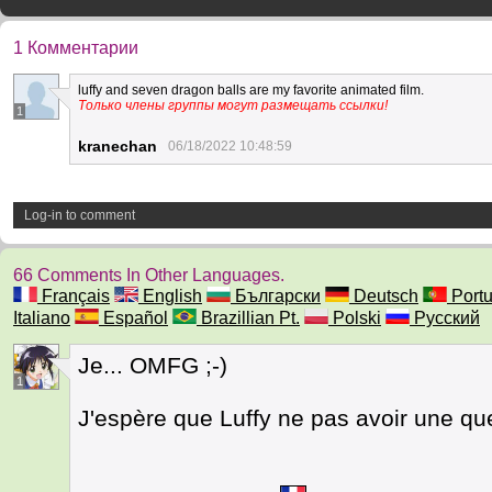
1 Комментарии
luffy and seven dragon balls are my favorite animated film.
Только члены группы могут размещать ссылки!
1
kranechan
06/18/2022 10:48:59
Log-in to comment
66 Comments In Other Languages.
Français
English
Български
Deutsch
Port
Italiano
Español
Brazillian Pt.
Polski
Русский
Je... OMFG ;-)
1
J'espère que Luffy ne pas avoir une qu