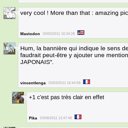
very cool ! More than that : amazing pic
1
Mastodon
03/02/2011 16:34:28
Hum, la bannière qui indique le sens de
29
faudrait peut-être y ajouter une men
JAPONAIS".
vincentlenga
03/03/2011 16:44:56
+1 c'est pas très clair en effet
1
Pika
03/08/2011 12:47:46