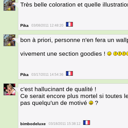
Très belle coloration et quelle illustrat
1
Pika
03/08/2011 12:48:20
bon à priori, personne n'en fera un wall
1
vivement une section goodies !
Pika
03/17/2011 14:54:36
c'est hallucinant de qualité !
1
Ce serait encore plus mortel si toutes l
pas quelqu'un de motivé
?
bimbodeluxe
03/18/2011 15:38:12