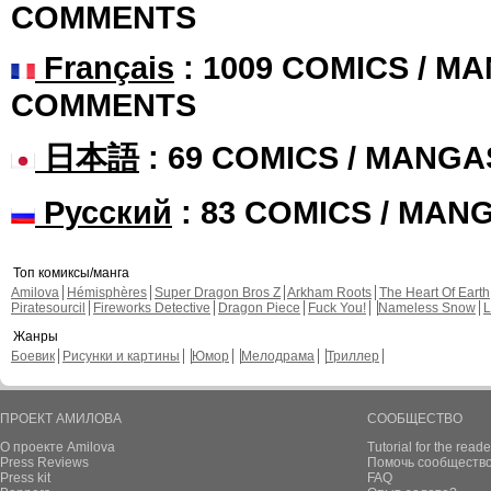
COMMENTS
Français
: 1009 COMICS / MA
COMMENTS
日本語
: 69 COMICS / MANGA
Русский
: 83 COMICS / MAN
Топ комиксы/манга
Amilova
Hémisphères
Super Dragon Bros Z
Arkham Roots
The Heart Of Earth
Piratesourcil
Fireworks Detective
Dragon Piece
Fuck You!
Nameless Snow
L
Жанры
Боевик
Рисунки и картины
Юмор
Мелодрама
Триллер
ПРОЕКТ АМИЛОВА
СООБЩЕСТВО
О проекте Amilova
Tutorial for the reade
Press Reviews
Помочь сообщество
Press kit
FAQ