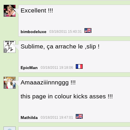
Excellent !!!
1
bimbodeluxe
03/18/2011 15:40:31
Sublime, ça arrache le ,slip !
1
EpicMan
03/18/2011 19:18:06
Amaaaziiinnnggg !!!
1
this page in colour kicks asses !!!
Mathilda
03/18/2011 19:47:01