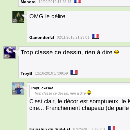
Mahoro
12/09/2010 17:25:43
OMG le délire.
39
Ganondorfzl
02/11/2013 21:23:01
Trop classe ce dessin, rien à dire
41
TroyB
12/16/2010 17:09:59
TroyB
сказал:
26
Trop classe ce dessin, rien à dire
C'est clair, le décor est somptueux, le 
dire... Franchement chapeau (de paille
Kaioshin du Sud-Est
07/25/2011 13:28:01