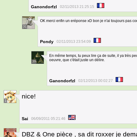
Ganondorfzl
02/11/2013 21:25:15
OK merci enfin un eréponse xD bon je n'ai toujours pas c
31
Pondy
02/11/2013 23:54:09
En même temps, tu peux lire ça de suite, il ya très pe
oeuvre, que c'était juste un délire.
39
Ganondorfzl
02/12/2013 00:02:27
nice!
1
Sai
06/09/2011 05:21:46
DBZ & One pièce , sa dit roxxer je dem