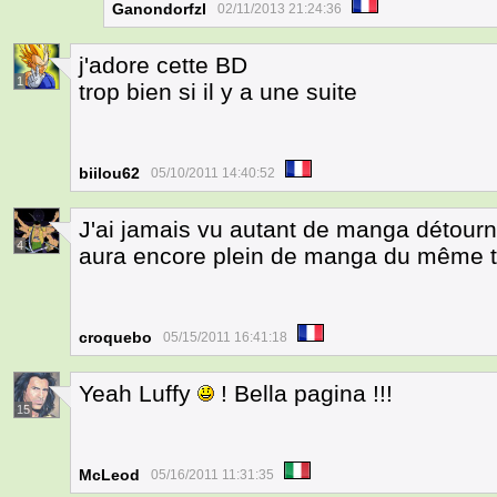
Ganondorfzl
02/11/2013 21:24:36
j'adore cette BD
1
trop bien si il y a une suite
biilou62
05/10/2011 14:40:52
J'ai jamais vu autant de manga détourné
4
aura encore plein de manga du même t
croquebo
05/15/2011 16:41:18
Yeah Luffy
! Bella pagina !!!
15
McLeod
05/16/2011 11:31:35