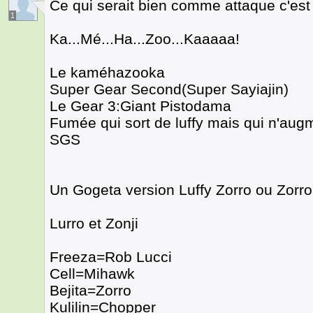
Ce qui serait bien comme attaque c'est 
1
Ka...Mé...Ha...Zoo...Kaaaaa!
Le kaméhazooka
Super Gear Second(Super Sayiajin)
Le Gear 3:Giant Pistodama
Fumée qui sort de luffy mais qui n'aug
SGS
Un Gogeta version Luffy Zorro ou Zorro
Lurro et Zonji
Freeza=Rob Lucci
Cell=Mihawk
Bejita=Zorro
Kulilin=Chopper