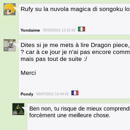
Rufy su la nuvola magica di songoku lol
1
Yondaime
05/16/2011 13:12:42
Dites si je me mets à lire Dragon piece,
31
? car à ce jour je n'ai pas encore comm
mais pas tout de suite :/
Merci
Pondy
06/07/2011 12:44:42
Ben non, tu risque de mieux comprendre 
39
forcèment une meilleure chose.