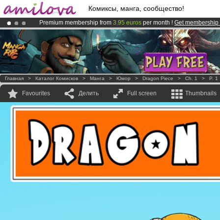
Комиксы, манга, сообщество!
Premium membership from
3.95 euros
per month !
Get membership
Already 100000
members
and 1000
comics & mangas!
.
Amilova
Kickstarter is now LIVE
!.
Главная
>
Каталог Комисков
>
Манга
>
Юмор
>
Dragon Piece
>
Ch. 1
>
P. 1
Favourites
Делить
Full screen
Thumbnails