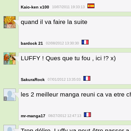
Kaio-ken x100
10/07/2011 19:33:13
quand il va faire la suite
6
bardock 21
02/08/2012 13:30:30
LUFFY ! Ques que tu fou , ici !? x)
2
SakuraRock
07/01/2012 13:35:03
les 2 meilleur manga reuni ca va etre 
1
mr-manga17
08/27/2012 12:47:13
Trop délire, Luffy va peut-être passer a