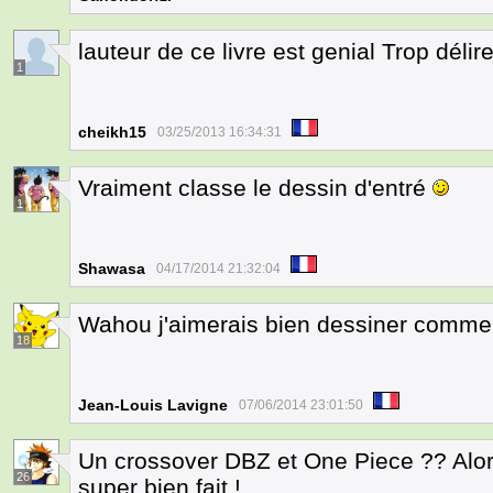
lauteur de ce livre est genial Trop délir
1
cheikh15
03/25/2013 16:34:31
Vraiment classe le dessin d'entré
1
Shawasa
04/17/2014 21:32:04
Wahou j'aimerais bien dessiner comme
18
Jean-Louis Lavigne
07/06/2014 23:01:50
Un crossover DBZ et One Piece ?? Alors
26
super bien fait !