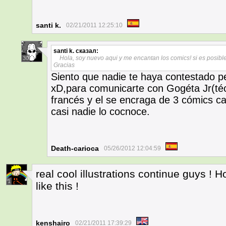
santi k.
02/21/2011 12:25:10
santi k.
сказал:
Hola, soy nuevo aqui y me encantan los comics! si es posib
30
Gracias
Siento que nadie te haya contestado p
xD,para comunicarte con Gogéta Jr(t
francés y el se encraga de 3 cómics ca
casi nadie lo cocnoce.
Death-carioca
05/26/2012 12:04:59
real cool illustrations continue guys ! 
1
like this !
kenshairo
02/21/2011 17:39:29