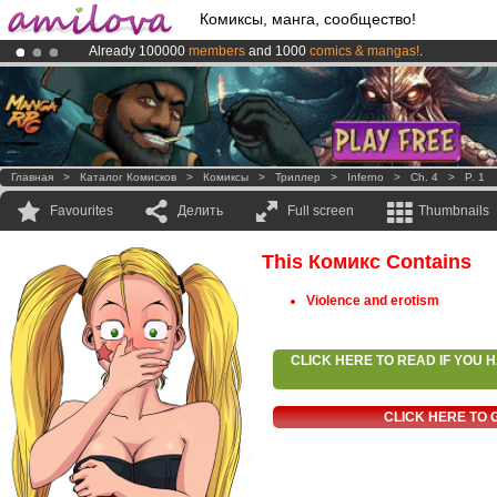
Комиксы, манга, сообщество!
Already 100000
members
and 1000
comics & mangas!
.
Amilova
Kickstarter is now LIVE
!.
Premium membership from
3.95 euros
per month !
Get membership
Главная
>
Каталог Комисков
>
Комиксы
>
Триллер
>
Inferno
>
Ch. 4
>
P. 1
Favourites
Делить
Full screen
Thumbnails
This Комикс Contains
Violence and erotism
CLICK HERE TO READ IF YOU
CLICK HERE TO