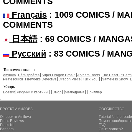
COMMENTS
Français
: 1009 COMICS / MA
COMMENTS
日本語
: 69 COMICS / MANGA
Русский
: 83 COMICS / MAN
Топ комиксы/манга
Amilova
Hémisphères
Super Dragon Bros Z
Arkham Roots
The Heart Of Earth
Piratesourcil
Fireworks Detective
Dragon Piece
Fuck You!
Nameless Snow
L
Жанры
Боевик
Рисунки и картины
Юмор
Мелодрама
Триллер
ПРОЕКТ АМИЛОВА
СООБЩЕСТВО
О проекте Amilova
Tutorial for the reade
Press Reviews
Помочь сообщество
Press kit
FAQ
Banners
Опыт-золото?