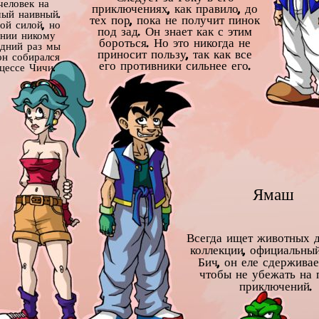
человек на
приключениях, как правило, до
мый наивный.
тех пор, пока не получит пинок
ой силой, но
под зад. Он знает как с этим
ении никому
бороться. Но это никогда не
едний раз мы
приносит пользу, так как все
он собирался
его противники сильнее его.
цессе Чичи.
Ямаш
Всегда ищет животных д
коллекции, официальны
Бич, он еле сдерживае
чтобы не убежать на 
приключений.