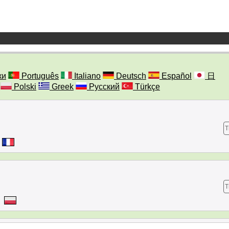
ки
Português
Italiano
Deutsch
Español
日
Polski
Greek
Русский
Türkçe
T
T