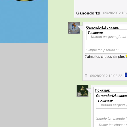
Ganondorfzl
09/28/2012 10:
Ganondorfzl
сказал:
1
T
сказал:
Kritoad est juste génial 
Simple ton pseudo ^^
J'aime les choses simples
T
09/28/2012 13:02:22
T
сказал:
39
Ganondorfzl
сказа
T
сказал:
Kritoad est juste 
Simple ton pseudo 
J'aime les choses