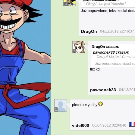
Okey,A kto jest Yamsha?
11
Już poprawione, tekst został dod
DrugOn
04/12/2012 22:46:37
DrugOn
сказал:
1
pawsonek33
сказал:
Okey,A kto jest Yamsh
Już poprawione, tekst zo
thx xd
pawsonek33
04/13/20
piccolo = yoshy
1
videl000
06/04/2012 02:04:48