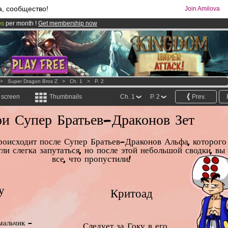
а, сообщество!
Join Amilova
os
per month !
Get membership now
comics & mangas!
.
>
Super Dragon Bros Z
>
Ch. 1
>
P. 2
l screen
Thumbnails
Ch. 1
P. 2
Prev.
ои Супер Братьев-Драконов Зет
роисходит после Супер Братьев-Драконов Альфа, которого
ли слегка запутаться, но после этой небольшой сводки, вы
все, что пропустили!
у
Критоад
мальчик –
Следует за Гоку в его