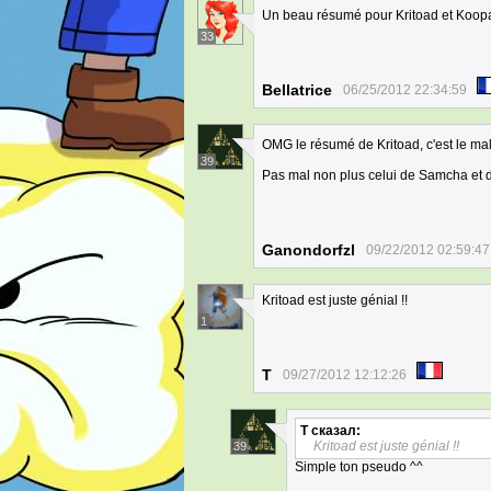
Un beau résumé pour Kritoad et Koop
33
Bellatrice
06/25/2012 22:34:59
OMG le résumé de Kritoad, c'est le m
39
Pas mal non plus celui de Samcha et 
Ganondorfzl
09/22/2012 02:59:47
Kritoad est juste génial !!
1
T
09/27/2012 12:12:26
T
сказал:
Kritoad est juste génial !!
39
Simple ton pseudo ^^