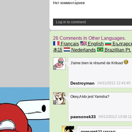
Нет комментариев
Log-in to comment
26 Comments In Other Languages.
Français
English
Българс
本語
Nederlands
Brazillian Pt.
J'aime bien le résumé de Kritoad
4
Destroyman
04/11/2012 12:43:45
Okey,A kto jest Yamsha?
1
pawsonek33
04/12/2012 13:08:11
pawsonek33
сказал: