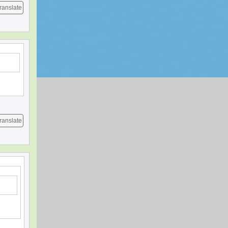
ranslate
ranslate