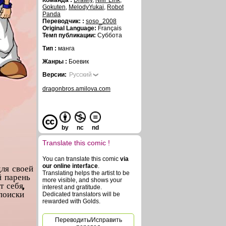
Команда :
Drawly
,
Niiii' Link
,
Gokuten
,
MelodyYukai
,
Robot
Panda
Переводчик: :
soso_2008
Original Language:
Français
Темп публикации:
Суббота
Тип :
манга
Жанры :
Боевик
Версии:
Русский
dragonbros.amilova.com
by
nc
nd
Translate this comic !
You can translate this comic
via
ля своей
our online interface
.
Translating helps the artist to be
й парень
more visible, and shows your
т себя,
interest and gratitude.
поиски
Dedicated translators will be
rewarded with Golds.
Переводить/Исправить