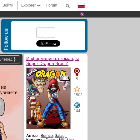
Войти
Explorer
Forum
Follow us!
Информация от команды
Вперёд
Super Dragon Bros Z
5
 не
 узнаете
1503
144
Автор :
Berrizo
,
Salagir