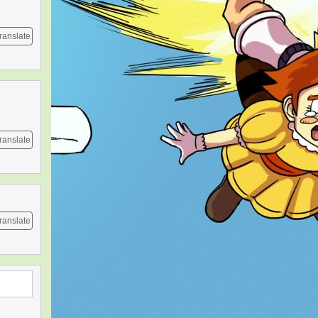
ranslate
ranslate
ranslate