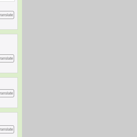
ranslate
ranslate
ranslate
ranslate