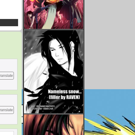
ranslate
ranslate