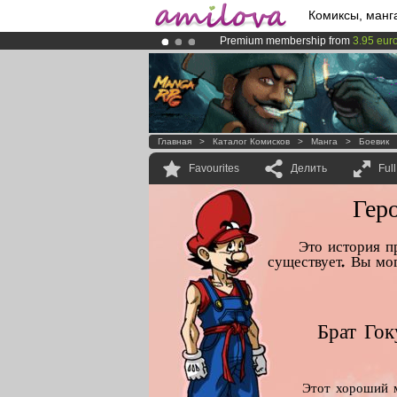
Комиксы, манг
Premium membership from
3.95 eur
Amilova
Kickstarter is now LIVE
!.
Already 100000
members
and 1000
Главная
>
Каталог Комисков
>
Манга
>
Боевик
Favourites
Делить
Ful
Гер
Это история п
существует. Вы мог
Брат Гок
Этот хороший 