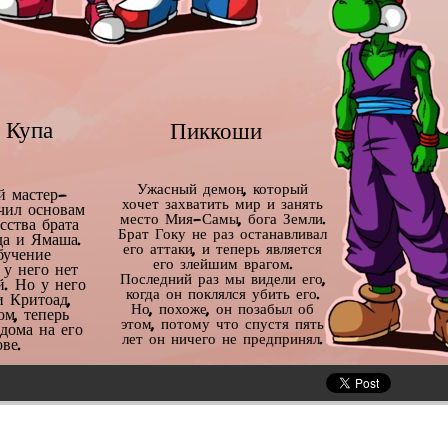
 Купа
Пиккоши
Ужасный демон, который
й мастер-
хочет захватить мир и занять
чил основам
место Мия-Самы, бога Земли.
сства брата
Брат Гоку не раз останавливал
да и Ямаша.
его аттаки, и теперь является
бучение
его злейшим врагом.
 у него нет
Последний раз мы видели его,
й. Но у него
когда он поклялся убить его.
 и Критоад,
Но, похоже, он позабыл об
ом, теперь
этом, потому что спустя пять
 дома на его
лет он ничего не предпринял.
ове.