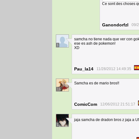
Ce sont des choses qu
Ganondorfzl
09/2
samcha no tiene nada que ver con gok
ese es ash de pokemon!
1
XD
Pau_la14
11/28/2012 14:49:35
Samcha es de mario bros!!
15
ComicCom
12/06/2012 21:51:17
jaja samcha de dradon bros z jaja a
1