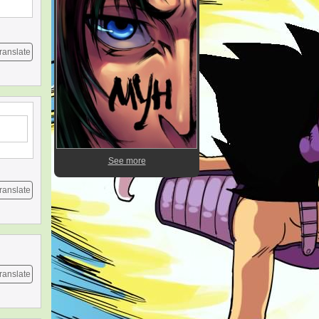
ranslate
See more
ranslate
ranslate