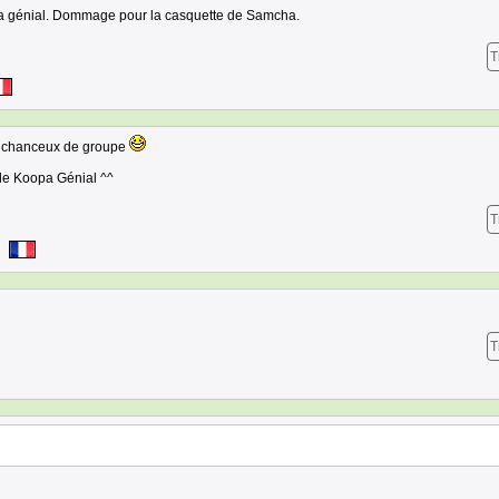
a génial. Dommage pour la casquette de Samcha.
T
alchanceux de groupe
de Koopa Génial ^^
T
T