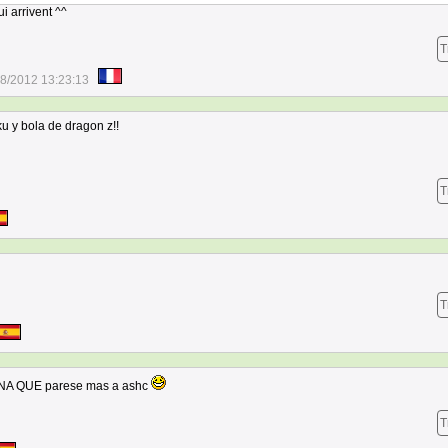
i arrivent ^^
T
8/2012 13:23:13
u y bola de dragon z!!
T
T
 UNA QUE parese mas a ashc
T