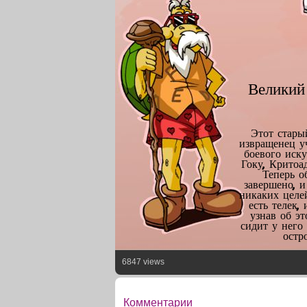
Великий
Этот стары
извращенец у
боевого иску
Гоку, Критоа
Теперь о
завершено, и
никаких целе
есть телек,
узнав об эт
сидит у него
остр
6847 views
Комментарии