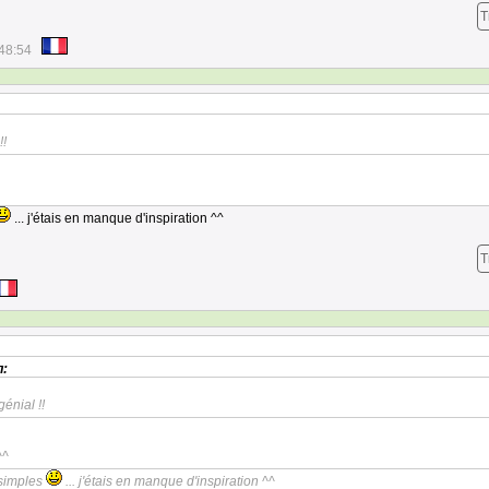
T
48:54
!!
... j'étais en manque d'inspiration ^^
T
л:
génial !!
^^
 simples
... j'étais en manque d'inspiration ^^