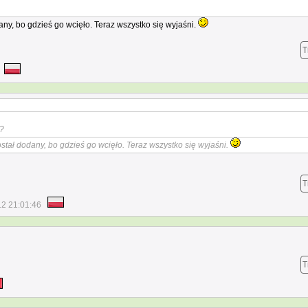
any, bo gdzieś go wcięło. Teraz wszystko się wyjaśni.
T
a?
stał dodany, bo gdzieś go wcięło. Teraz wszystko się wyjaśni.
T
12 21:01:46
T