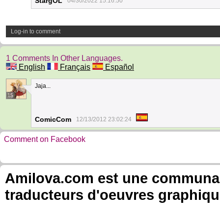
StargOL
04/30/2022 15:16:50
Log-in to comment
1 Comments In Other Languages.
English
Français
Español
Jaja...
15
ComicCom
12/13/2012 23:02:24
Comment on Facebook
Amilova.com est une communauté
traducteurs d'oeuvres graphiqu