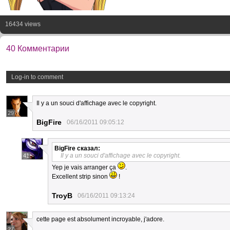
16434 views
40 Комментарии
Log-in to comment
Il y a un souci d'affichage avec le copyright.
29
BigFire
06/16/2011 09:05:12
BigFire
сказал:
Il y a un souci d'affichage avec le copyright.
41
Yep je vais arranger ça
.
Excellent strip sinon
!
TroyB
06/16/2011 09:13:24
cette page est absolument incroyable, j'adore.
27