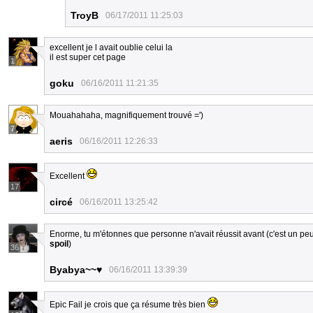
TroyB
06/17/2011 11:25:03
excellent je l avait oublie celui la
il est super cet page
1
goku
06/16/2011 11:21:35
Mouahahaha, magnifiquement trouvé =')
7
aeris
06/16/2011 12:26:33
Excellent
17
circé
06/16/2011 13:25:42
Enorme, tu m'étonnes que personne n'avait réussit avant (c'est un peu c
spoil
)
36
Byabya~~♥
06/16/2011 13:39:39
Epic Fail je crois que ça résume très bien