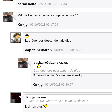
carmencita
06/16/2011 09:17:33
Mdr. Je l'ai pas vu venir le coup de l'église ^^
26
Korijy
06/16/2011 09:17:59
Les légendes descendent de dieu
8
capitaine0aizen
06/16/2011 09:29:04
capitaine0aizen
сказал:
26
Les légendes descendent de dieu
Oui mais bon la c'est un peu abusif :p
Korijy
06/16/2011 09:30:07
Korijy
сказал:
Mdr. Je l'ai pas vu venir le coup de l'église ^^
17
Moi non plus