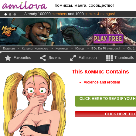
Комиксы, манга, сообщество!
Already 100000
members
and 1000
comics & mangas!
.
Amilova
Kickstarter is now LIVE
!.
Premium membership from
3.95 euros
per month !
Get membership
Главная
>
Каталог Комисков
>
Комиксы
>
Юмор
>
BDs Du Piratesourcil
>
Ch. 1
Favourites
Делить
Full screen
Thumbnails
This Комикс Contains
Violence and erotism
CLICK HERE TO READ IF YOU
CLICK HERE TO