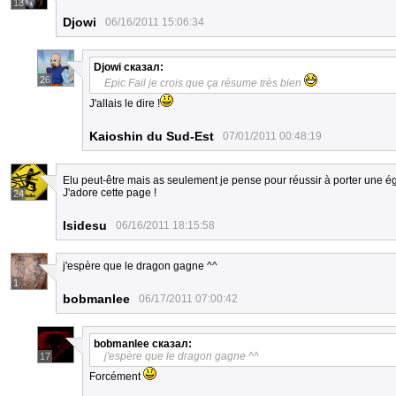
13
Djowi
06/16/2011 15:06:34
Djowi
сказал:
26
Epic Fail je crois que ça résume très bien
J'allais le dire !
Kaioshin du Sud-Est
07/01/2011 00:48:19
Elu peut-être mais as seulement je pense pour réussir à porter une é
J'adore cette page !
24
Isidesu
06/16/2011 18:15:58
j'espère que le dragon gagne ^^
1
bobmanlee
06/17/2011 07:00:42
bobmanlee
сказал:
j'espère que le dragon gagne ^^
17
Forcément