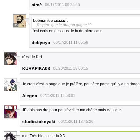
circé
06/17/2011 09:25:45
bobmanlee
сказал:
j'espère que le dragon gagne ^^
35
c'est écris en dessous de la dernière case
debyoyo
06/17/2011 11:05:56
c'est de l'art
1
KURAPIKA08
06/20/2011 18:00:15
Je crois c'est la page que je préfère, peut être parce qu'il y a un dra
2
Alegna
06/21/2011 12:53:01
JE dois pas rire pour pas réveiller ma chérie mais c'est dur.
32
studio.takoyaki
06/21/2011 13:45:26
mdr Très bien celle-là XD