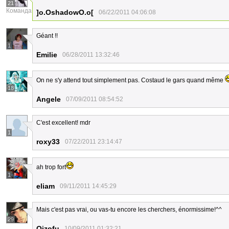
21
Команда
]o.OshadowO.o[
06/22/2011 04:06:08
Géant !!
1
Emilie
06/28/2011 13:32:46
On ne s'y attend tout simplement pas. Costaud le gars quand même
18
Angele
07/09/2011 08:54:52
C'est excellent! mdr
1
roxy33
07/22/2011 23:14:47
ah trop fort
1
eliam
09/11/2011 14:45:29
Mais c'est pas vrai, ou vas-tu encore les cherchers, énormissime!^^
29
Oizofu
10/09/2011 01:32:21