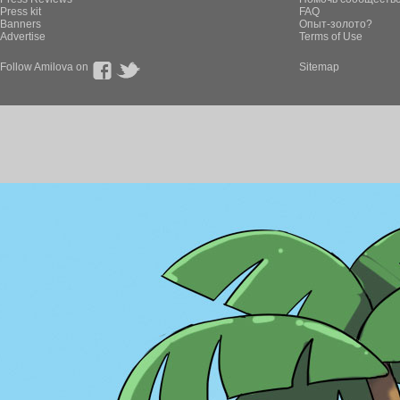
Press kit
FAQ
Banners
Опыт-золото?
Advertise
Terms of Use
Follow Amilova on
Sitemap