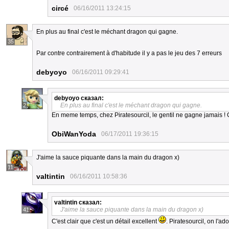
circé
06/16/2011 13:24:15
En plus au final c'est le méchant dragon qui gagne.
35
Par contre contrairement à d'habitude il y a pas le jeu des 7 erreurs
debyoyo
06/16/2011 09:29:41
debyoyo
сказал:
En plus au final c'est le méchant dragon qui gagne.
2
En meme temps, chez Piratesourcil, le gentil ne gagne jamais ! C
ObiWanYoda
06/17/2011 19:36:15
J'aime la sauce piquante dans la main du dragon x)
11
valtintin
06/16/2011 10:58:36
valtintin
сказал:
J'aime la sauce piquante dans la main du dragon x)
41
C'est clair que c'est un détail excellent
. Piratesourcil, on l'a