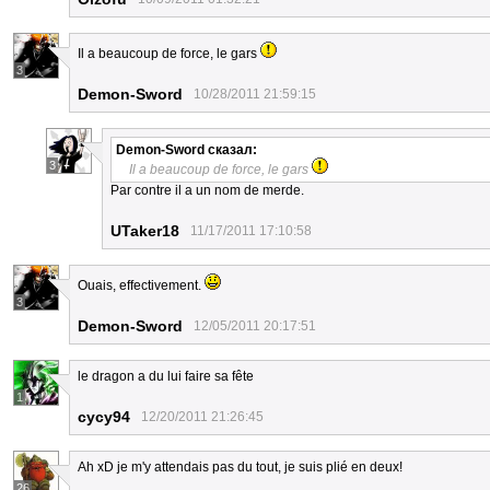
Il a beaucoup de force, le gars
3
Demon-Sword
10/28/2011 21:59:15
Demon-Sword
сказал:
3
Il a beaucoup de force, le gars
Par contre il a un nom de merde.
UTaker18
11/17/2011 17:10:58
Ouais, effectivement.
3
Demon-Sword
12/05/2011 20:17:51
le dragon a du lui faire sa fête
1
cycy94
12/20/2011 21:26:45
Ah xD je m'y attendais pas du tout, je suis plié en deux!
26