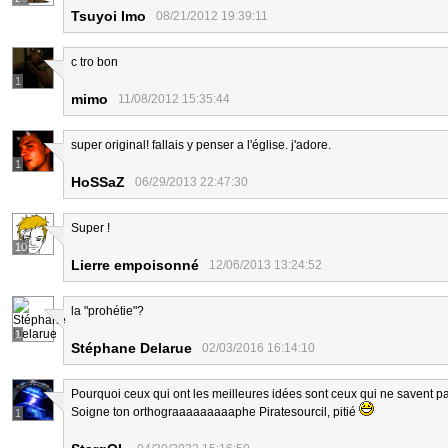
Tsuyoi Imo
08/21/2012 19:39:11
c tro bon
1
mimo
11/08/2012 15:35:44
super original! fallais y penser a l'église. j'adore.
1
HoSSaZ
06/29/2013 22:47:30
Super !
10
Lierre empoisonné
12/06/2013 13:24:52
la "prohétie"?
1
Stéphane Delarue
02/03/2016 16:14:10
Pourquoi ceux qui ont les meilleures idées sont ceux qui ne savent p
Soigne ton orthograaaaaaaaaphe Piratesourcil, pitié
1