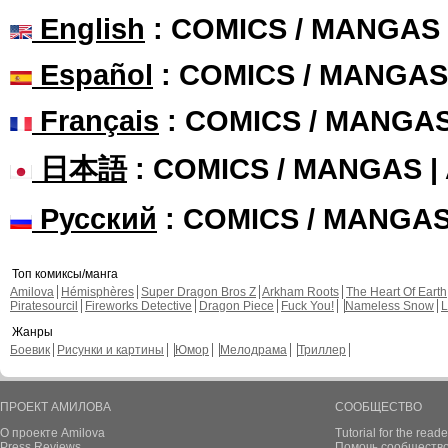
English
: COMICS / MANGAS
Español
: COMICS / MANGAS
Français
: COMICS / MANGA
日本語
: COMICS / MANGAS 
Русский
: COMICS / MANGA
Топ комиксы/манга
Amilova
Hémisphères
Super Dragon Bros Z
Arkham Roots
The Heart Of Earth
Piratesourcil
Fireworks Detective
Dragon Piece
Fuck You!
Nameless Snow
L
Жанры
Боевик
Рисунки и картины
Юмор
Мелодрама
Триллер
ПРОЕКТ АМИЛОВА
СООБЩЕСТВО
О проекте Amilova
Tutorial for the reade
Press Reviews
Помочь сообщество