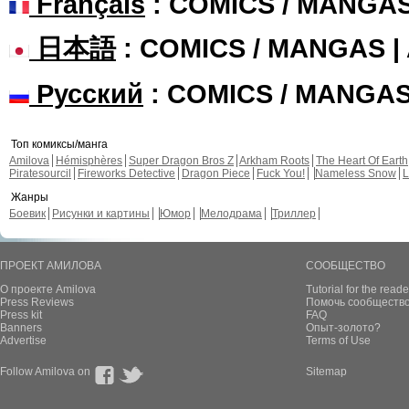
Français
: COMICS / MANGA
日本語
: COMICS / MANGAS 
Русский
: COMICS / MANGA
Топ комиксы/манга
Amilova
Hémisphères
Super Dragon Bros Z
Arkham Roots
The Heart Of Earth
Piratesourcil
Fireworks Detective
Dragon Piece
Fuck You!
Nameless Snow
L
Жанры
Боевик
Рисунки и картины
Юмор
Мелодрама
Триллер
ПРОЕКТ АМИЛОВА
СООБЩЕСТВО
О проекте Amilova
Tutorial for the reade
Press Reviews
Помочь сообщество
Press kit
FAQ
Banners
Опыт-золото?
Advertise
Terms of Use
Follow Amilova on
Sitemap