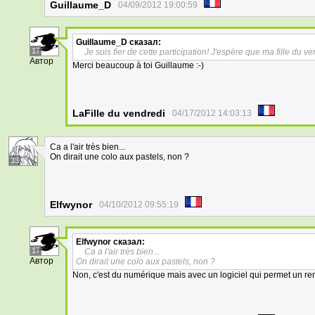
Guillaume_D
04/09/2012 19:00:59
Guillaume_D
сказал:
17
Je suis fier de cette participation! J'espère que ma fille du v
Автор
Merci beaucoup à toi Guillaume :-)
LaFille du vendredi
04/17/2012 14:03:13
Ca a l'air très bien...
On dirait une colo aux pastels, non ?
33
Elfwynor
04/10/2012 09:55:19
Elfwynor
сказал:
17
Ca a l'air très bien...
Автор
On dirait une colo aux pastels, non ?
Non, c'est du numérique mais avec un logiciel qui permet un ren