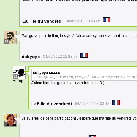
LaFille du vendredi
04/09/2012 09:53:08
Pas grave pour le lien, le style à l'air assez sympa vivement la suite 
35
debyoyo
04/09/2012 15:23:57
debyoyo
сказал:
17
Pas grave pour le lien, le style à l'air assez sympa vivement
Автор
J'aime bien les garçons du vendredi moi B-)
LaFille du vendredi
04/17/2012 14:03:43
Je suis fier de cette participation! J'espère que ma fille du vendredi vo
3