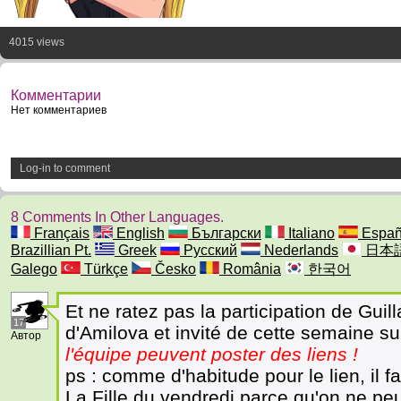
4015 views
Комментарии
Нет комментариев
Log-in to comment
8 Comments In Other Languages.
Français
English
Български
Italiano
Españ
Brazillian Pt.
Greek
Русский
Nederlands
日本
Galego
Türkçe
Česko
România
한국어
Et ne ratez pas la participation de Gu
17
d'Amilova et invité de cette semaine su
Автор
l'équipe peuvent poster des liens !
ps : comme d'habitude pour le lien, il 
La Fille du vendredi parce qu'on ne peu