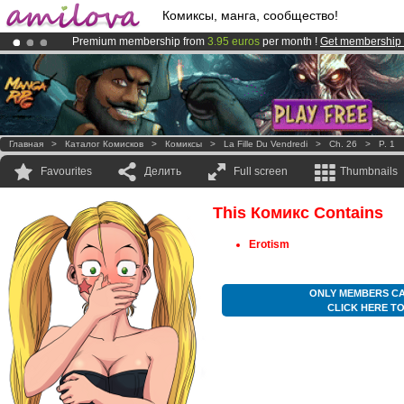
Комиксы, манга, сообщество!
Premium membership from
3.95 euros
per month !
Get membership
Already 100000
members
and 1000
comics & mangas!
.
Amilova
Kickstarter is now LIVE
!.
Главная
>
Каталог Комисков
>
Комиксы
>
La Fille Du Vendredi
>
Ch. 26
>
P. 1
Favourites
Делить
Full screen
Thumbnails
This Комикс Contains
Erotism
ONLY MEMBERS CA
CLICK HERE T