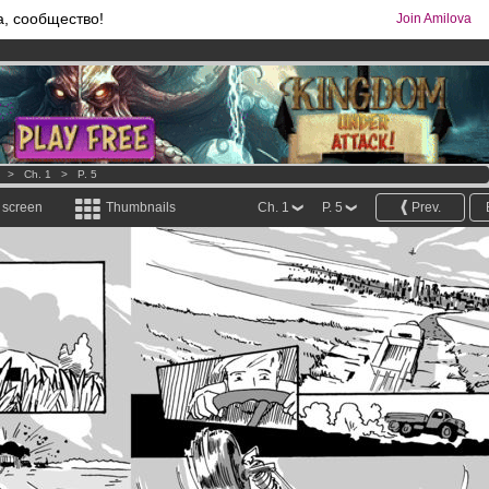
а, сообщество!
Join Amilova
comics & mangas!
.
os
per month !
Get membership now
>
Ch. 1
>
P. 5
l screen
Thumbnails
Ch. 1
P. 5
Prev.