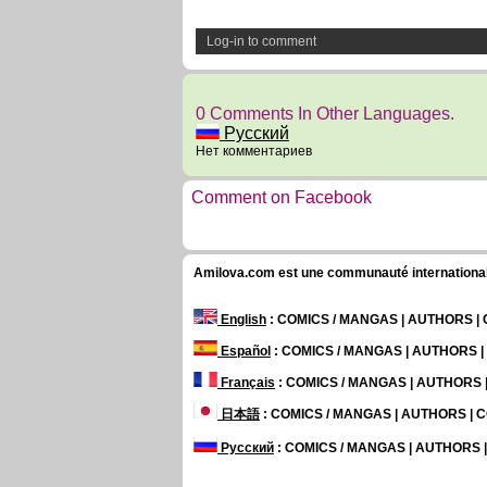
Log-in to comment
0 Comments In Other Languages.
Русский
Нет комментариев
Comment on Facebook
Amilova.com est une communauté internationale 
English
: COMICS / MANGAS | AUTHORS 
Español
: COMICS / MANGAS | AUTHORS 
Français
: COMICS / MANGAS | AUTHORS
日本語
: COMICS / MANGAS | AUTHORS |
Русский
: COMICS / MANGAS | AUTHORS