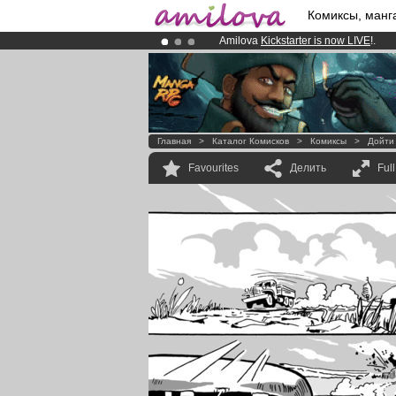
Комиксы, манг
Amilova
Kickstarter is now LIVE
!.
Already 100000
members
and 1000
Premium membership from
3.95 eur
Главная
>
Каталог Комисков
>
Комиксы
>
Дойти
Favourites
Делить
Ful