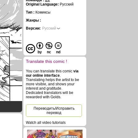
Команда :
tze
Original Language:
Русский
Тип :
Комиксы
Жанры :
Версии:
Русский
by
nc
nd
Translate this comic !
You can translate this comic
via
our online interface
.
Translating helps the artist to be
more visible, and shows your
interest and gratitude.
Dedicated translators will be
rewarded with Golds.
Переводить/Исправить
перевод
Watch all video tutorials