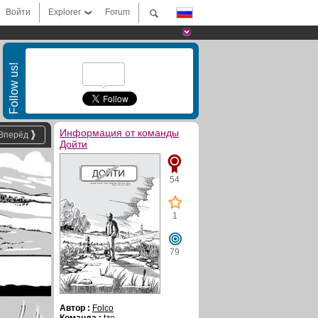
Войти
Explorer
Forum
Follow us!
Информация от команды
Вперёд
Дойти
54
1
79
Автор :
Folco