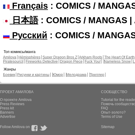
Français
: COMICS / MANGA
日本語
: COMICS / MANGAS 
Русский
: COMICS / MANGA
Топ комиксы/манга
Amilova
Hémisphères
Super Dragon Bros Z
Arkham Roots
The Heart Of Earth
Piratesourcil
Fireworks Detective
Dragon Piece
Fuck You!
Nameless Snow
L
Жанры
Боевик
Рисунки и картины
Юмор
Мелодрама
Триллер
ПРОЕКТ АМИЛОВА
СООБЩЕСТВО
О проекте Amilova
Tutorial for the reade
Press Reviews
Помочь сообщество
Press kit
FAQ
Banners
Опыт-золото?
Advertise
Terms of Use
Follow Amilova on
Sitemap