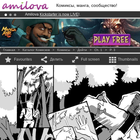
Комиксы, манга, сообщество!
Amilova
Kickstarter is now LIVE
!.
Already 100000
members
and 1000
comics & mangas!
.
Premium membership from
3.95 euros
per month !
Get membership
Главная
>
Каталог Комисков
>
Комиксы
>
Дойти
>
Ch. 1
>
P. 3
Favourites
Делить
Full screen
Thumbnails