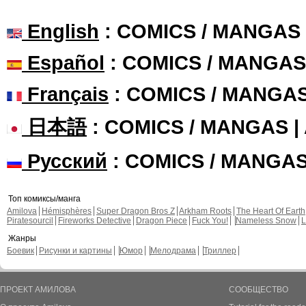
English
: COMICS / MANGAS
Español
: COMICS / MANGAS
Français
: COMICS / MANGA
日本語
: COMICS / MANGAS 
Русский
: COMICS / MANGA
Топ комиксы/манга
Amilova
Hémisphères
Super Dragon Bros Z
Arkham Roots
The Heart Of Earth
Piratesourcil
Fireworks Detective
Dragon Piece
Fuck You!
Nameless Snow
L
Жанры
Боевик
Рисунки и картины
Юмор
Мелодрама
Триллер
ПРОЕКТ АМИЛОВА
СООБЩЕСТВО