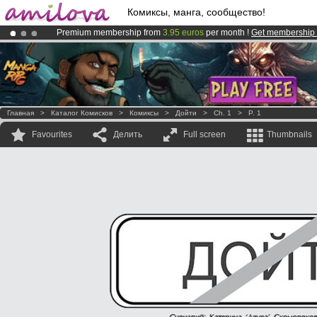
Комиксы, манга, сообщество!
Premium membership from
3.95 euros
per month !
Get membership
Already 100000
members
and 1000
comics & mangas!
.
Amilova
Kickstarter is now LIVE
!.
Главная
>
Каталог Комисков
>
Комиксы
>
Дойти
>
Ch. 1
>
P. 1
Favourites
Делить
Full screen
Thumbnails