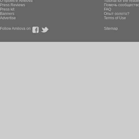
О проекте Amilova
Tutorial for the reade
Press Reviews
Помочь сообщество
Press kit
FAQ
Banners
Опыт-золото?
Advertise
Terms of Use
Follow Amilova on
Sitemap