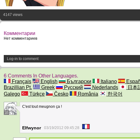
4147 views
Комментарии
Нет комментариев
Log-in to comment
6 Comments In Other Languages.
Français
English
Български
Italiano
Españ
Brazillian Pt.
Greek
Русский
Nederlands
日本
Galego
Türkçe
Česko
România
한국어
C'est tout meugnon ça !
33
Elfwynor
03/19/2012 09:45:28