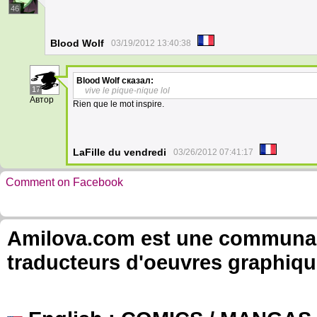
46
Blood Wolf
03/19/2012 13:40:38
Blood Wolf
сказал:
17
vive le pique-nique lol
Автор
Rien que le mot inspire.
LaFille du vendredi
03/26/2012 07:41:17
Comment on Facebook
Amilova.com est une communauté
traducteurs d'oeuvres graphiqu