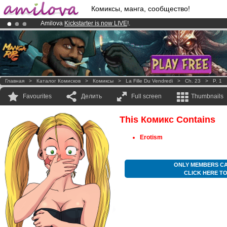
Комиксы, манга, сообщество!
Amilova
Kickstarter is now LIVE
!.
Already 100000
members
and 1000
comics & mangas!
.
Premium membership from
3.95 euros
per month !
Get membership
Главная
>
Каталог Комисков
>
Комиксы
>
La Fille Du Vendredi
>
Ch. 23
>
P. 1
Favourites
Делить
Full screen
Thumbnails
This Комикс Contains
Erotism
ONLY MEMBERS CA
CLICK HERE T