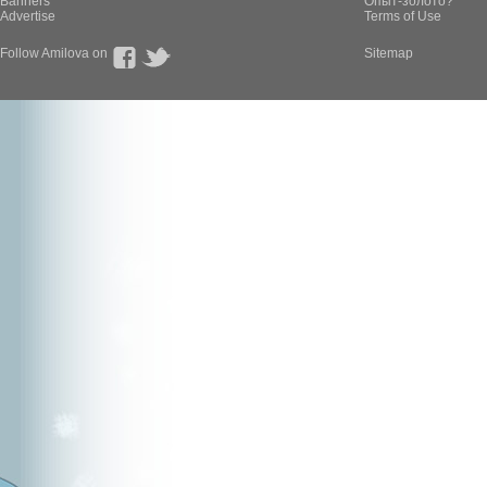
Banners
Опыт-золото?
Advertise
Terms of Use
Follow Amilova on
Sitemap