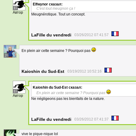
Elfwynor
сказал:
17
C'est tout meugnon ça !
Автор
Meugnérotique. Tout un concept.
LaFille du vendredi
03/26/2012 07:41:57
En plein air cette semaine ? Pourquoi pas
26
Kaioshin du Sud-Est
03/19/2012 10:52:16
Kaioshin du Sud-Est
сказал:
17
En plein air cette semaine ? Pourquoi pas
Автор
Ne négligeons pas les bienfaits de la nature.
LaFille du vendredi
03/26/2012 07:41:37
vive le pique-nique lol