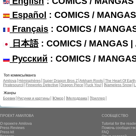
English
: COMICS / MANGAS
Español
: COMICS / MANGAS
Français
: COMICS / MANGA
日本語
: COMICS / MANGAS 
Русский
: COMICS / MANGA
Топ комиксы/манга
Amilova
Hémisphères
Super Dragon Bros Z
Arkham Roots
The Heart Of Earth
Piratesourcil
Fireworks Detective
Dragon Piece
Fuck You!
Nameless Snow
L
Жанры
Боевик
Рисунки и картины
Юмор
Мелодрама
Триллер
ПРОЕКТ АМИЛОВА
СООБЩЕСТВО
О проекте Amilova
Tutorial for the reade
Press Reviews
Помочь сообщество
Press kit
FAQ