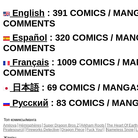
English
: 391 COMICS / MANG
COMMENTS
Español
: 320 COMICS / MAN
COMMENTS
Français
: 1009 COMICS / MA
COMMENTS
日本語
: 69 COMICS / MANGA
Русский
: 83 COMICS / MAN
Топ комиксы/манга
Amilova
Hémisphères
Super Dragon Bros Z
Arkham Roots
The Heart Of Earth
Piratesourcil
Fireworks Detective
Dragon Piece
Fuck You!
Nameless Snow
L
Жанры