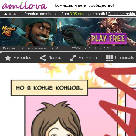
Комиксы, манга, сообщество!
Premium membership from
3.95 euros
per month !
Get membership
Amilova
Kickstarter is now LIVE
!.
Already 100000
members
and 1000
comics & mangas!
.
Главная
>
Каталог Комисков
>
Манга
>
TO&HI
>
Ch. 1
>
P. 3
Favourites
Делить
Full screen
Thumbnails