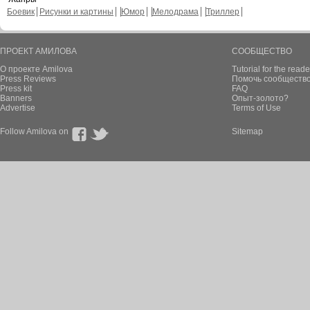
Боевик
Рисунки и картины
Юмор
Мелодрама
Триллер
ПРОЕКТ АМИЛОВА
СООБЩЕСТВО
О проекте Amilova
Tutorial for the reade
Press Reviews
Помочь сообщество
Press kit
FAQ
Banners
Опыт-золото?
Advertise
Terms of Use
Follow Amilova on
Sitemap