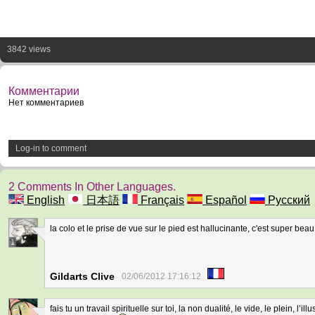
3842 views
Комментарии
Нет комментариев
Log-in to comment
2 Comments In Other Languages.
English
日本語
Français
Español
Русский
la colo et le prise de vue sur le pied est hallucinante, c'est super beau 
1
Gildarts Clive
02/06/2012 17:16:12
fais tu un travail spirituelle sur toi, la non dualité, le vide, le plein, l