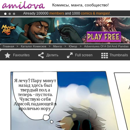
Комиксы, манга, сообщество!
Already 100000
members
and 1000
comics & mangas!
.
Premium membership from
3.95 euros
per month !
Get membership
Amilova
Kickstarter is now LIVE
!.
Главная
>
Каталог Комисков
>
Манга
>
Юмор
>
Adventures Of A Girl And Pandas
Favourites
Делить
Full screen
Thumbnails
Я лечу? Пару минут
назад здесь был
твердый пол, а
теперь - пустота.
Чувствую себя
Алисой, падающей в
кроличью нору.