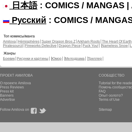
日本語
: COMICS / MANGAS 
Русский
: COMICS / MANGA
Топ комиксы/манга
Amilova
Hémisphères
Super Dragon Bros Z
Arkham Roots
The Heart Of Earth
Piratesourcil
Fireworks Detective
Dragon Piece
Fuck You!
Nameless Snow
L
Жанры
Боевик
Рисунки и картины
Юмор
Мелодрама
Триллер
ПРОЕКТ АМИЛОВА
СООБЩЕСТВО
О проекте Amilova
Tutorial for the reade
Press Reviews
Помочь сообщество
Press kit
FAQ
Banners
Опыт-золото?
Advertise
Terms of Use
Follow Amilova on
Sitemap