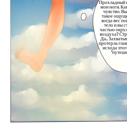
Прохладный в
мои ноги. Ка
чувство. Вы
такое ощуще
когда вес п
тело и вы 
частью окру
воздуха? Стр
Да... Захват
протерла гла
исхода этог
"путешес