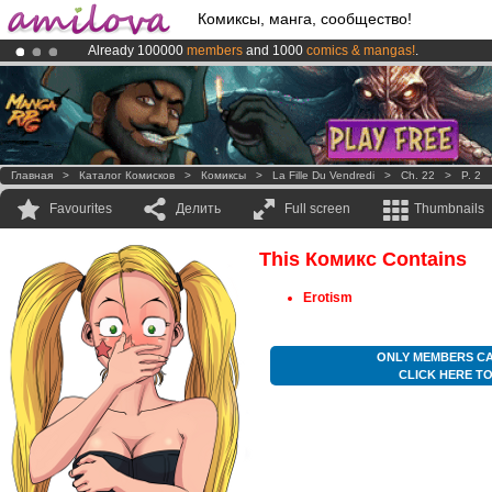
Комиксы, манга, сообщество!
Already 100000
members
and 1000
comics & mangas!
.
Premium membership from
3.95 euros
per month !
Get membership
Amilova
Kickstarter is now LIVE
!.
Главная
>
Каталог Комисков
>
Комиксы
>
La Fille Du Vendredi
>
Ch. 22
>
P. 2
Favourites
Делить
Full screen
Thumbnails
This Комикс Contains
Erotism
ONLY MEMBERS CA
CLICK HERE T