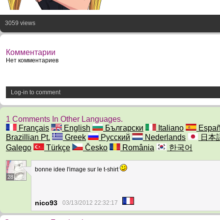
3059 views
Комментарии
Нет комментариев
Log-in to comment
1 Comments In Other Languages.
Français
English
Български
Italiano
Españ
Brazillian Pt.
Greek
Русский
Nederlands
日本
Galego
Türkçe
Česko
România
한국어
bonne idee l'image sur le t-shirt
28
nico93
03/13/2012 22:32:17