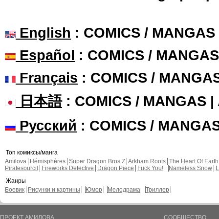
English
: COMICS / MANGAS
Español
: COMICS / MANGAS
Français
: COMICS / MANGA
日本語
: COMICS / MANGAS 
Русский
: COMICS / MANGA
Топ комиксы/манга
Amilova
Hémisphères
Super Dragon Bros Z
Arkham Roots
The Heart Of Earth
Piratesourcil
Fireworks Detective
Dragon Piece
Fuck You!
Nameless Snow
L
Жанры
Боевик
Рисунки и картины
Юмор
Мелодрама
Триллер
ПРОЕКТ АМИЛОВА
СООБЩЕСТВО