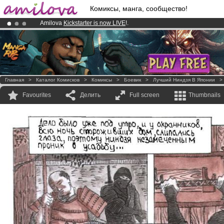
Комиксы, манга, сообщество!
Amilova
Kickstarter is now LIVE
!.
Already 100000
members
and 1000
comics & mangas!
.
Premium membership from
3.95 euros
per month !
Get membership
Главная
>
Каталог Комисков
>
Комиксы
>
Боевик
>
Лучший Ниндзя В Японии
Favourites
Делить
Full screen
Thumbnails