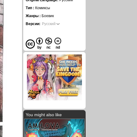
Original Language:
Русский
Тип :
Комиксы
Жанры :
Боевик
Версии:
Русский
by
nc
nd
You might also like