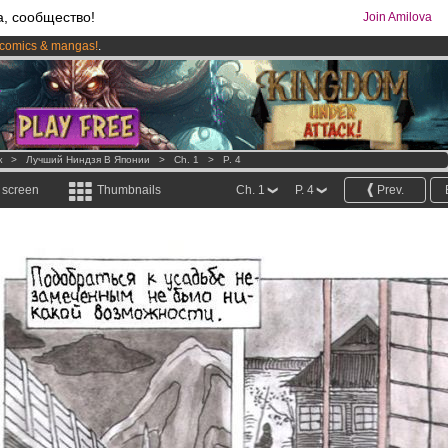
а, сообщество!
Join Amilova
comics & mangas!
.
os
per month !
Get membership now
к
>
Лучший Ниндзя В Японии
>
Ch. 1
>
P. 4
l screen
Thumbnails
Ch. 1
P. 4
Prev.