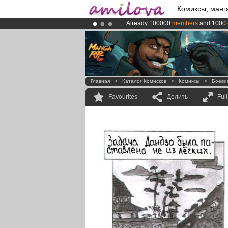
Комиксы, манг
Already 100000
members
and 1000
Amilova
Kickstarter is now LIVE
!.
Premium membership from
3.95 eur
Главная
>
Каталог Комисков
>
Комиксы
>
Боеви
Favourites
Делить
Ful