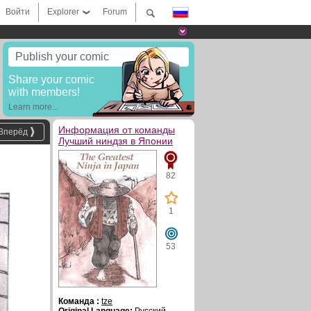
Войти
Explorer
Forum
Publish your comic
Share your comic
with members!
Learn more...
Информация от команды
Вперёд
Лучший ниндзя в Японии
82
1
53
Команда :
tze