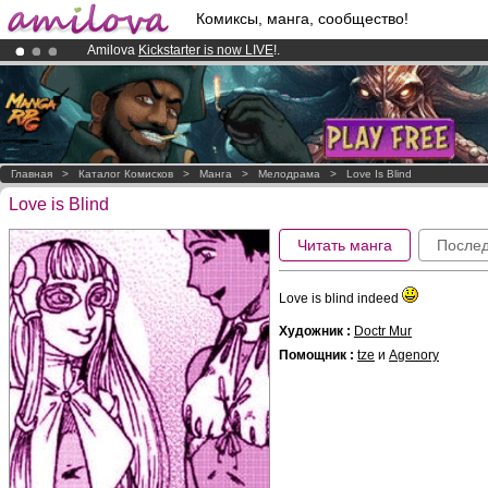
Комиксы, манга, сообщество!
Amilova
Kickstarter is now LIVE
!.
Premium membership from
3.95 euros
per month !
Get membership
Already 100000
members
and 1000
comics & mangas!
.
Главная
>
Каталог Комисков
>
Манга
>
Мелодрама
>
Love Is Blind
Love is Blind
Читать манга
Послед
Love is blind indeed
Художник :
Doctr Mur
Помощник :
tze
и
Agenory