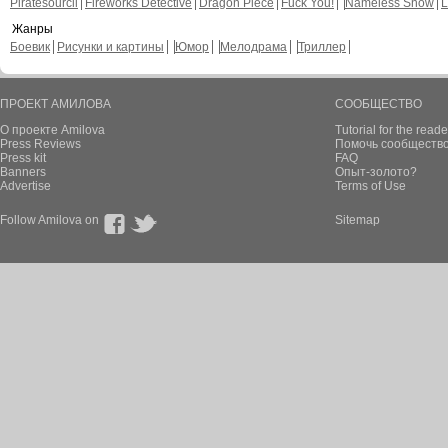
Piratesourcil
Fireworks Detective
Dragon Piece
Fuck You!
Nameless Snow
L
Жанры
Боевик
Рисунки и картины
Юмор
Мелодрама
Триллер
ПРОЕКТ АМИЛОВА
СООБЩЕСТВО
О проекте Amilova
Tutorial for the reade
Press Reviews
Помочь сообщество
Press kit
FAQ
Banners
Опыт-золото?
Advertise
Terms of Use
Follow Amilova on
Sitemap