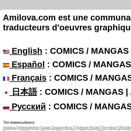
Amilova.com est une communauté
traducteurs d'oeuvres graphiqu
English
: COMICS / MANGAS
Español
: COMICS / MANGAS
Français
: COMICS / MANGA
日本語
: COMICS / MANGAS 
Русский
: COMICS / MANGA
Топ комиксы/манга
Amilova
Hémisphères
Super Dragon Bros Z
Arkham Roots
The Heart Of Earth