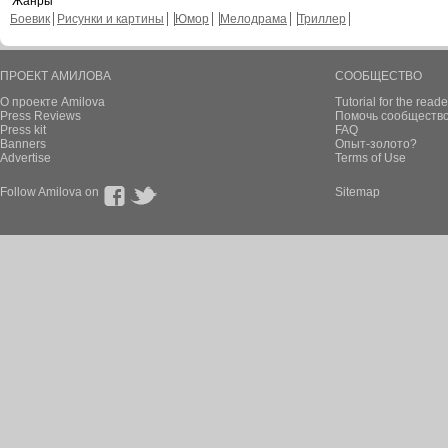
Жанры
Боевик
Рисунки и картины
Юмор
Мелодрама
Триллер
ПРОЕКТ АМИЛОВА
СООБЩЕСТВО
О проекте Amilova
Tutorial for the reade
Press Reviews
Помочь сообщество
Press kit
FAQ
Banners
Опыт-золото?
Advertise
Terms of Use
Follow Amilova on
Sitemap