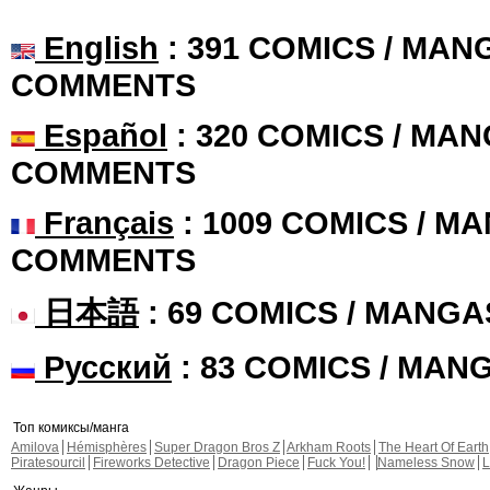
English
: 391 COMICS / MANG
COMMENTS
Español
: 320 COMICS / MAN
COMMENTS
Français
: 1009 COMICS / MA
COMMENTS
日本語
: 69 COMICS / MANGA
Русский
: 83 COMICS / MAN
Топ комиксы/манга
Amilova
Hémisphères
Super Dragon Bros Z
Arkham Roots
The Heart Of Earth
Piratesourcil
Fireworks Detective
Dragon Piece
Fuck You!
Nameless Snow
L