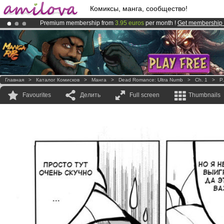
Комиксы, манга, сообщество!
Premium membership from
3.95 euros
per month !
Get membership
Already 100000
members
and 1000
comics & mangas!
.
Amilova
Kickstarter is now LIVE
!.
Главная
>
Каталог Комисков
>
Манга
>
Dead Romance: Ultra Numb
>
Ch. 1
>
P
Favourites
Делить
Full screen
Thumbnails