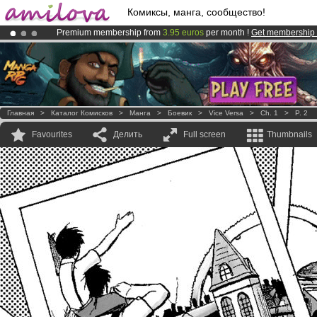
Комиксы, манга, сообщество!
Premium membership from
3.95 euros
per month !
Get membership
Already 100000
members
and 1000
comics & mangas!
.
Amilova
Kickstarter is now LIVE
!.
Главная
>
Каталог Комисков
>
Манга
>
Боевик
>
Vice Versa
>
Ch. 1
>
P. 2
Favourites
Делить
Full screen
Thumbnails