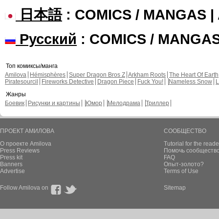
日本語
: COMICS / MANGAS 
Русский
: COMICS / MANGA
Топ комиксы/манга
Amilova
Hémisphères
Super Dragon Bros Z
Arkham Roots
The Heart Of Earth
Piratesourcil
Fireworks Detective
Dragon Piece
Fuck You!
Nameless Snow
L
Жанры
Боевик
Рисунки и картины
Юмор
Мелодрама
Триллер
ПРОЕКТ АМИЛОВА
СООБЩЕСТВО
О проекте Amilova
Tutorial for the reade
Press Reviews
Помочь сообщество
Press kit
FAQ
Banners
Опыт-золото?
Advertise
Terms of Use
Follow Amilova on
Sitemap