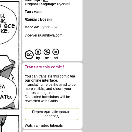
Команда :
tze
Original Language:
Русский
Тип :
манга
Жанры :
Боевик
Версии:
Русский
vice-versa.amilova.com
by
nc
nd
Translate this comic !
You can translate this comic
via
our online interface
.
Translating helps the artist to be
more visible, and shows your
interest and gratitude.
Dedicated translators will be
rewarded with Golds.
Переводить/Исправить
перевод
Watch all video tutorials