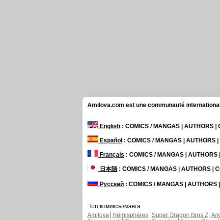
Amilova.com est une communauté internationale 
English
: COMICS / MANGAS | AUTHORS 
Español
: COMICS / MANGAS | AUTHORS 
Français
: COMICS / MANGAS | AUTHORS
日本語
: COMICS / MANGAS | AUTHORS |
Русский
: COMICS / MANGAS | AUTHORS
Топ комиксы/манга
Amilova
Hémisphères
Super Dragon Bros Z
Ar