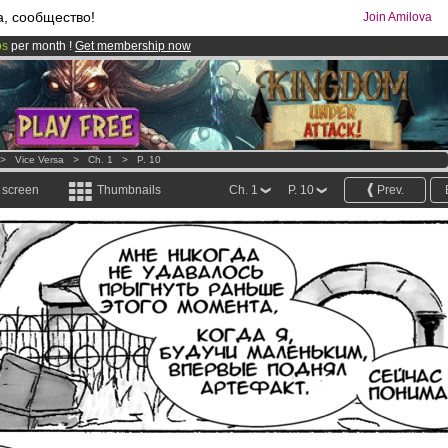
а, сообщество!
Join Amilova
os
per month !
Get membership now
comics & mangas!
.
>
Vice Versa
>
Ch. 1
>
P. 10
l screen
Thumbnails
Ch. 1
P. 10
Prev.