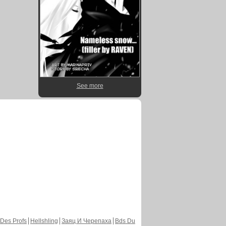
See more
Des Profs
Hellshling
Заяц И Черепаха
Bds Du