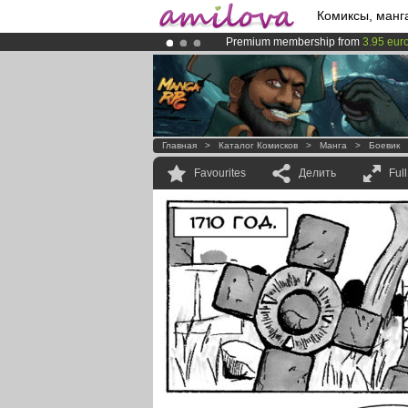
Комиксы, манг
Premium membership from
3.95 eur
Amilova
Kickstarter is now LIVE
!.
Already 100000
members
and 1000
Главная
>
Каталог Комисков
>
Манга
>
Боевик
Favourites
Делить
Ful