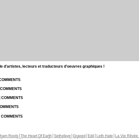
d'artistes, lecteurs et traducteurs d'oeuvres graphiques !
| COMMENTS
| COMMENTS
 | COMMENTS
 COMMENTS
 | COMMENTS
kham Roots
The Heart Of Earth
Sethxfaye
Graped
Edil
Leth Hate
La Vie Rêvée 