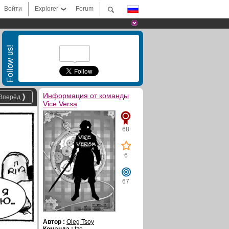
Войти
Explorer
Forum
Follow us!
Информация от команды
Вперёд
Vice Versa
68
6
67
Автор :
Oleg Tsoy