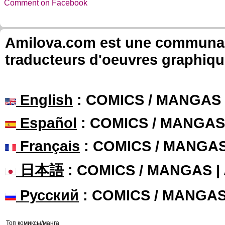
Comment on Facebook
Amilova.com est une communauté
traducteurs d'oeuvres graphiqu
English
: COMICS / MANGAS
Español
: COMICS / MANGAS
Français
: COMICS / MANGA
日本語
: COMICS / MANGAS 
Русский
: COMICS / MANGA
Топ комиксы/манга