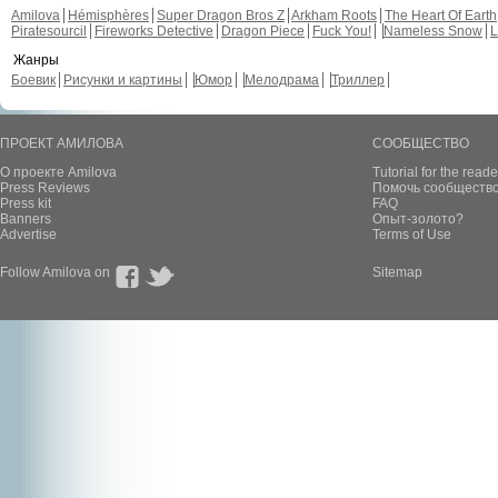
Amilova
Hémisphères
Super Dragon Bros Z
Arkham Roots
The Heart Of Earth
Piratesourcil
Fireworks Detective
Dragon Piece
Fuck You!
Nameless Snow
L
Жанры
Боевик
Рисунки и картины
Юмор
Мелодрама
Триллер
ПРОЕКТ АМИЛОВА
СООБЩЕСТВО
О проекте Amilova
Tutorial for the reade
Press Reviews
Помочь сообщество
Press kit
FAQ
Banners
Опыт-золото?
Advertise
Terms of Use
Follow Amilova on
Sitemap