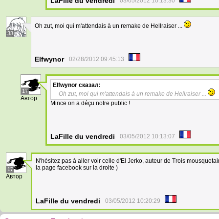
LaFille du vendredi
03/05/2012 10:13:30
Oh zut, moi qui m'attendais à un remake de Hellraiser ...
33
Elfwynor
02/28/2012 09:45:13
Elfwynor
сказал:
17
Oh zut, moi qui m'attendais à un remake de Hellraiser ...
Автор
Mince on a déçu notre public !
LaFille du vendredi
03/05/2012 10:13:07
N'hésitez pas à aller voir celle d'El Jerko, auteur de Trois mousquetair
la page facebook sur la droite )
17
Автор
LaFille du vendredi
03/05/2012 10:20:29