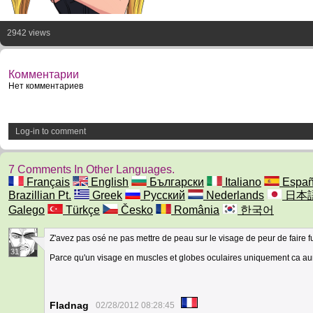
2942 views
Комментарии
Нет комментариев
Log-in to comment
7 Comments In Other Languages.
Français
English
Български
Italiano
Españ
Brazillian Pt.
Greek
Русский
Nederlands
日本
Galego
Türkçe
Česko
România
한국어
Z'avez pas osé ne pas mettre de peau sur le visage de peur de faire fu
31
Parce qu'un visage en muscles et globes oculaires uniquement ca aur
Fladnag
02/28/2012 08:28:45