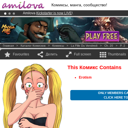
Комиксы, манга, сообщество!
Amilova
Kickstarter is now LIVE
!.
Premium membership from
3.95 euros
per month !
Get membership
Already 100000
members
and 1000
comics & mangas!
.
Главная
>
Каталог Комисков
>
Комиксы
>
La Fille Du Vendredi
>
Ch. 20
>
P. 2
Favourites
Делить
Full screen
Thumbnails
This Комикс Contains
Erotism
ONLY MEMBERS CA
CLICK HERE T