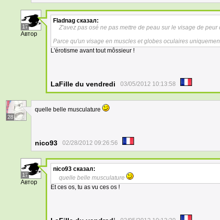
Fladnag
сказал:
17
Z'avez pas osé ne pas mettre de peau sur le visage de peur de
Автор
Parce qu'un visage en muscles et globes oculaires uniquement 
L'érotisme avant tout môssieur !
LaFille du vendredi
03/05/2012 10:13:58
quelle belle musculature
28
nico93
02/28/2012 09:26:56
nico93
сказал:
17
quelle belle musculature
Автор
Et ces os, tu as vu ces os !