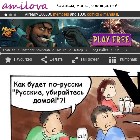
Комиксы, манга, сообщество!
Already 100000
members
and 1000
comics & mangas!
.
Amilova
Kickstarter is now LIVE
!.
Premium membership from
3.95 euros
per month !
Get membership
Главная
>
Каталог Комисков
>
Манга
>
Юмор
>
Ввод Войск
>
Ch. 1
>
P. 2
Favourites
Делить
Full screen
Thumbnails