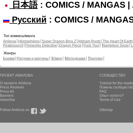
日本語
: COMICS / MANGAS 
Русский
: COMICS / MANGA
Топ комиксы/манга
Amilova
Hémisphères
Super Dragon Bros Z
Arkham Roots
The Heart Of Earth
Piratesourcil
Fireworks Detective
Dragon Piece
Fuck You!
Nameless Snow
L
Жанры
Боевик
Рисунки и картины
Юмор
Мелодрама
Триллер
ПРОЕКТ АМИЛОВА
СООБЩЕСТВО
О проекте Amilova
Tutorial for the reade
Press Reviews
Помочь сообщество
Press kit
FAQ
Banners
Опыт-золото?
Advertise
Terms of Use
Follow Amilova on
Sitemap