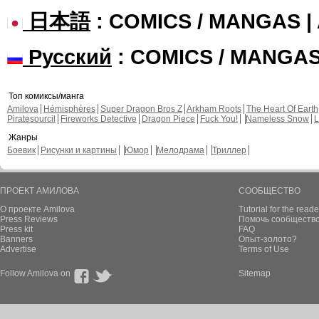
日本語
: COMICS / MANGAS 
Русский
: COMICS / MANGA
Топ комиксы/манга
Amilova
Hémisphères
Super Dragon Bros Z
Arkham Roots
The Heart Of Earth
Piratesourcil
Fireworks Detective
Dragon Piece
Fuck You!
Nameless Snow
L
Жанры
Боевик
Рисунки и картины
Юмор
Мелодрама
Триллер
ПРОЕКТ АМИЛОВА
СООБЩЕСТВО
О проекте Amilova
Tutorial for the reade
Press Reviews
Помочь сообщество
Press kit
FAQ
Banners
Опыт-золото?
Advertise
Terms of Use
Follow Amilova on
Sitemap