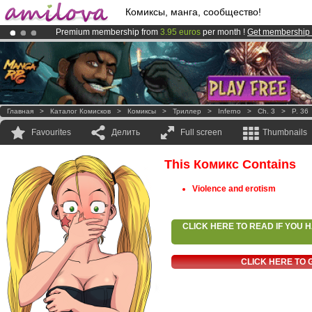
Комиксы, манга, сообщество!
Premium membership from
3.95 euros
per month !
Get membership
Amilova
Kickstarter is now LIVE
!.
Already 100000
members
and 1000
comics & mangas!
.
Главная
>
Каталог Комисков
>
Комиксы
>
Триллер
>
Inferno
>
Ch. 3
>
P. 36
Favourites
Делить
Full screen
Thumbnails
This Комикс Contains
Violence and erotism
CLICK HERE TO READ IF YOU
CLICK HERE TO