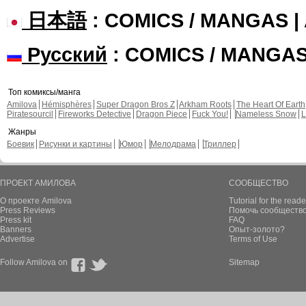
日本語
: COMICS / MANGAS 
Русский
: COMICS / MANGA
Топ комиксы/манга
Amilova
Hémisphères
Super Dragon Bros Z
Arkham Roots
The Heart Of Earth
Piratesourcil
Fireworks Detective
Dragon Piece
Fuck You!
Nameless Snow
L
Жанры
Боевик
Рисунки и картины
Юмор
Мелодрама
Триллер
ПРОЕКТ АМИЛОВА
СООБЩЕСТВО
О проекте Amilova
Tutorial for the reade
Press Reviews
Помочь сообщество
Press kit
FAQ
Banners
Опыт-золото?
Advertise
Terms of Use
Follow Amilova on
Sitemap