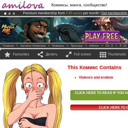
Комиксы, манга, сообщество!
Premium membership from
3.95 euros
per month !
Get membership
Amilova
Kickstarter is now LIVE
!.
Already 100000
members
and 1000
comics & mangas!
.
Главная
>
Каталог Комисков
>
Комиксы
>
Триллер
>
Inferno
>
Ch. 3
>
P. 35
Favourites
Делить
Full screen
Thumbnails
This Комикс Contains
Violence and erotism
CLICK HERE TO READ IF YOU
CLICK HERE TO