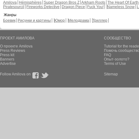
Amilova
Hémisphères
Super Dragon Bros Z
Arkham Roots
The Heart Of Earth
Piratesourcil
Fireworks Detective
Dragon Piece
Fuck You!
Nameless Snow
L
Жанры
Боевик
Рисунки и картины
Юмор
Мелодрама
Триллер
ПРОЕКТ АМИЛОВА
СООБЩЕСТВО
О проекте Amilova
Tutorial for the reade
Press Reviews
Помочь сообщество
Press kit
FAQ
Banners
Опыт-золото?
Advertise
Terms of Use
Follow Amilova on
Sitemap