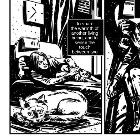
To share
the warmth of
another living
being, and to
sense the
touch
between two
gelid souls ...