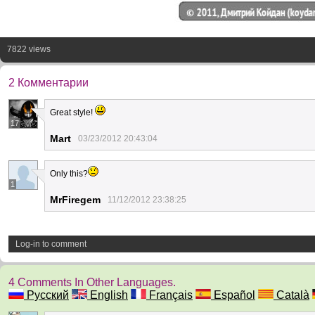
7822 views
2 Комментарии
Great style!
17
Mart
03/23/2012 20:43:04
Only this?
1
MrFiregem
11/12/2012 23:38:25
Log-in to comment
4 Comments In Other Languages.
Русский
English
Français
Español
Català