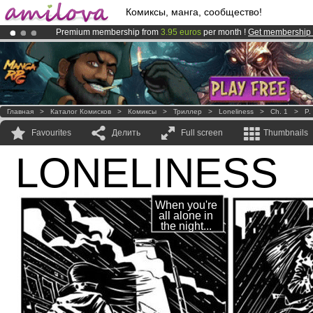
Комиксы, манга, сообщество!
Premium membership from
3.95 euros
per month !
Get membership
Already 100000
members
and 1000
comics & mangas!
.
Amilova
Kickstarter is now LIVE
!.
Главная
>
Каталог Комисков
>
Комиксы
>
Триллер
>
Loneliness
>
Ch. 1
>
P.
Favourites
Делить
Full screen
Thumbnails
LONELINESS
When you're
all alone in
the night...