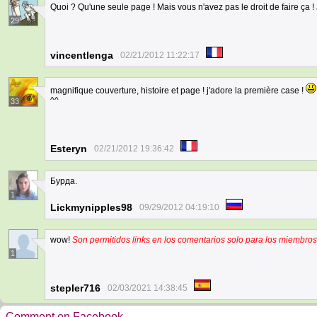
Quoi ? Qu'une seule page ! Mais vous n'avez pas le droit de faire ça ! J
29
vincentlenga
02/21/2012 11:22:17
magnifique couverture, histoire et page ! j'adore la première case !
^^
33
Esteryn
02/21/2012 19:36:42
Бурда.
1
Lickmynipples98
09/29/2012 04:19:10
wow!
Son permitidos links en los comentarios solo para los miembros
1
stepler716
02/03/2021 14:38:45
Comment on Facebook