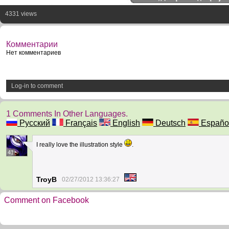
4331 views
Комментарии
Нет комментариев
Log-in to comment
1 Comments In Other Languages.
Русский
Français
English
Deutsch
Españo
I really love the illustration style
.
41
TroyB
02/27/2012 13:36:27
Comment on Facebook