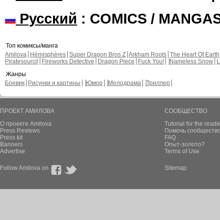
Русский
: COMICS / MANGA
Топ комиксы/манга
Amilova
Hémisphères
Super Dragon Bros Z
Arkham Roots
The Heart Of Earth
Piratesourcil
Fireworks Detective
Dragon Piece
Fuck You!
Nameless Snow
L
Жанры
Боевик
Рисунки и картины
Юмор
Мелодрама
Триллер
ПРОЕКТ АМИЛОВА
СООБЩЕСТВО
О проекте Amilova
Tutorial for the reade
Press Reviews
Помочь сообщество
Press kit
FAQ
Banners
Опыт-золото?
Advertise
Terms of Use
Follow Amilova on
Sitemap