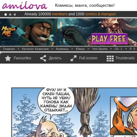
Комиксы, манга, сообщество!
Already 100000
members
and 1000
comics & mangas!
.
Amilova
Kickstarter is now LIVE
!.
Premium membership from
3.95 euros
per month !
Get membership
Главная
>
Каталог Комисков
>
Комиксы
>
Юмор
>
Yeti Sports
>
Ch. 1
>
P. 3
Favourites
Делить
Full screen
Thumbnails